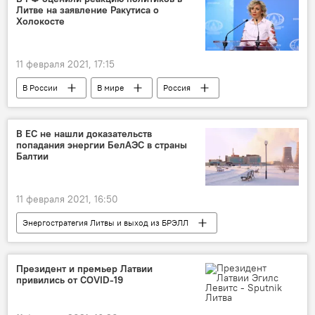
Литве на заявление Ракутиса о
Холокосте
11 февраля 2021, 17:15
В России
В мире
Россия
Мария Захарова
Литва
Холокост
В ЕС не нашли доказательств
попадания энергии БелАЭС в страны
Балтии
11 февраля 2021, 16:50
Энергостратегия Литвы и выход из БРЭЛЛ
Политика
Энергетика. LIVE
ЕС
БелАЭС
Президент и премьер Латвии
привились от COVID-19