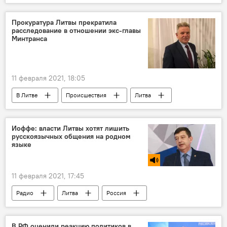
Политика
Энергетика. LIVE
БелАЭС
Европарламент
Прокуратура Литвы прекратила
расследование в отношении экс-главы
Минтранса
11 февраля 2021, 18:05
В Литве
Происшествия
Литва
Прокуратура Литвы
Иоффе: власти Литвы хотят лишить
русскоязычных общения на родном
языке
11 февраля 2021, 17:45
Радио
Литва
Россия
русскоязычные
русскоязычное население
СМИ в Прибалтике
РТР Планета
В РФ оценили реакцию политиков в