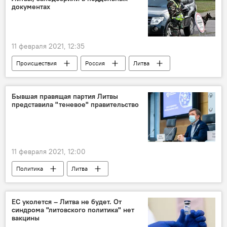
документах
11 февраля 2021, 12:35
Происшествия
Россия
Литва
поддельные документы
Бывшая правящая партия Литвы
представила "теневое" правительство
11 февраля 2021, 12:00
Политика
Литва
Рамунас Карбаускис
политика
"Союз крестьян и зеленых Литвы" (СКЗЛ)
ЕС уколется – Литва не будет. От
синдрома "литовского политика" нет
вакцины