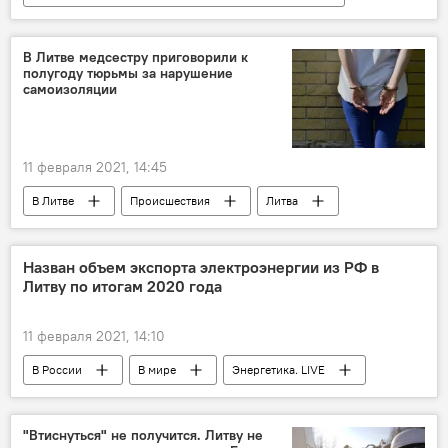
В Литве
Общество
Литва
коронавирус
В Литве медсестру приговорили к
полугоду тюрьмы за нарушение
самоизоляции
11 февраля 2021, 14:45
В Литве
Происшествия
Литва
тюрьма
коронавирус
Назван объем экспорта электроэнергии из РФ в
Литву по итогам 2020 года
11 февраля 2021, 14:10
В России
В мире
Энергетика. LIVE
Литва
Россия
"Интер РАО"
"Втиснуться" не получится. Литву не