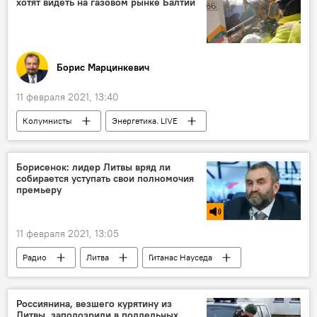
хотят видеть на газовом рынке Балтии
Борис Марцинкевич
11 февраля 2021, 13:40
Колумнисты
Энергетика. LIVE
Amber Grid
Польша
Литва
Балтия
газ
Борисенок: лидер Литвы вряд ли
собирается уступать свои полномочия
премьеру
11 февраля 2021, 13:05
Радио
Литва
Гитанас Науседа
Ингрида Шимоните
Россиянина, везшего курятину из
Литвы, заподозрили в поддельных