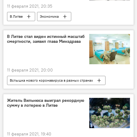
11 февраля 2021, 20:35
В Литве
Экономика
Энергетика. LIVE
Вильнюс
Таллин
Рига
Литва
бензин
В Литве стал виден истинный масштаб
смертности, заявил глава Минздрава
11 февраля 2021, 20:00
Вспышка нового коронавируса в разных странах
Общество
Литва
смертность
коронавирус
Житель Вильнюса выиграл рекордную
сумму в лотерею в Литве
Министерство здравоохранения
11 февраля 2021, 19:40