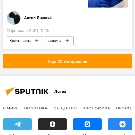
Алгис Янушка
11 февраля 2021, 11:25
Колумнисты
вакцина
коронавирус
Литва
Россия
Вспышка нового коронавируса в разных странах
Еще 20 материалов
Литва
В МИРЕ
ПОЛИТИКА
ОБЩЕСТВО
ЭКОНОМИКА
ПРОИСШ