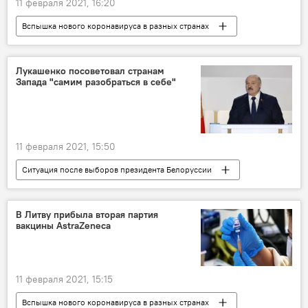
11 февраля 2021, 16:20
Вспышка нового коронавируса в разных странах
В Балтии
В мире
Латвия
коронавирус
Лукашенко посоветовал странам
Запада "самим разобраться в себе"
11 февраля 2021, 15:50
Ситуация после выборов президента Белоруссии
В мире
Запад
Александр Лукашенко
Белоруссия
В Литву прибыла вторая партия
вакцины AstraZeneca
Европа
США
11 февраля 2021, 15:15
Вспышка нового коронавируса в разных странах