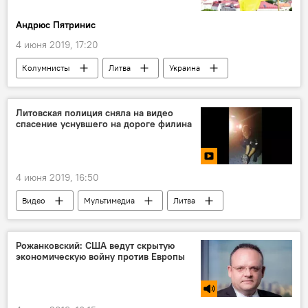
Андрюс Пятринис
4 июня 2019, 17:20
Колумнисты
Литва
Украина
Гитанас Науседа
Владимир Зеленский
Литовская полиция сняла на видео
спасение уснувшего на дороге филина
4 июня 2019, 16:50
Видео
Мультимедиа
Литва
животные
Рожанковский: США ведут скрытую
экономическую войну против Европы