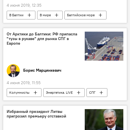
4 июня 2019, 12:35
В Балтии
В мире
Балтийское море
Прибалтика
Россия
Северная Европа
От Арктики до Балтики: РФ припасла
"тузы в рукаве" для рынка СПГ в
Европе
Борис Марцинкевич
4 июня 2019, 11:55
Колумнисты
Энергетика. LIVE
СПГ
терминал СПГ
Россия
Прибалтика
Арктика
Избранный президент Литвы
пригрозил премьеру отставкой