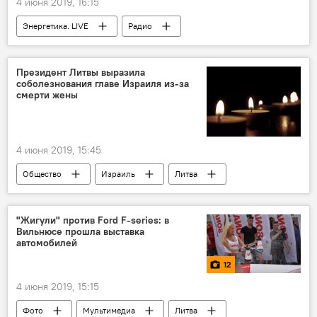
4 июня 2019, 16:15
Энергетика. LIVE
Радио
"Северный поток – 2"
Ангела Меркель
США
Германия
Президент Литвы выразила
соболезнования главе Израиля из-за
Строительство газопровода "Северный поток - 2"
смерти жены
4 июня 2019, 15:45
Общество
Израиль
Литва
Даля Грибаускайте
"Жигули" против Ford F-series: в
Вильнюсе прошла выставка
автомобилей
12
4 июня 2019, 15:15
Фото
Мультимедиа
Литва