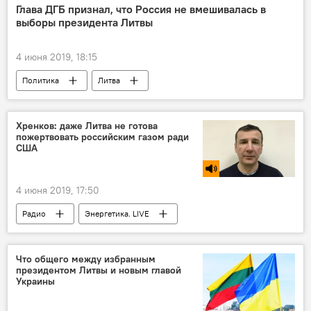
Глава ДГБ признал, что Россия не вмешивалась в
выборы президента Литвы
4 июня 2019, 18:15
Политика
Литва
Департамент госбезопасности (ДГБ)
Россия
выборы
Хренков: даже Литва не готова
пожертвовать российским газом ради
США
4 июня 2019, 17:50
Радио
Энергетика. LIVE
"Северный поток – 2"
Строительство газопровода "Северный поток - 2"
Что общего между избранным
президентом Литвы и новым главой
Украины