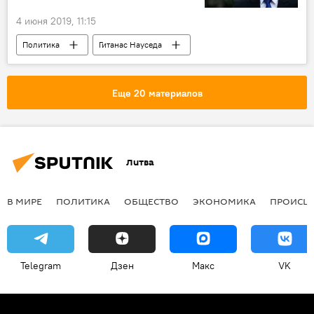
4 июня 2019, 11:15
Политика
Гитанас Науседа
Саулюс Сквернялис
раскол в правящей коалиции
Еще 20 материалов
Развал правящей коалиции в Литве и создание новой
Литва
В МИРЕ
ПОЛИТИКА
ОБЩЕСТВО
ЭКОНОМИКА
ПРОИСШ
Telegram
Дзен
Макс
VK