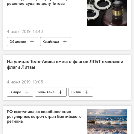
решение суда по делу Титова
4 июня 2019, 13:40
Общество
Клайпеда
Вячеслав Титов
Скандал вокруг депутата Клайпеды Вячеслава Титова
На улицах Тель-Авива вместо флагов ЛГБТ вывесили
флаги Литвы
4 июня 2019, 13:05
В мире
Тель-Авив
Литва
флаг
ЛГБТ
РФ выступила за возобновление
регулярных встреч стран Балтийского
региона