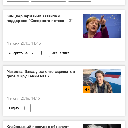
Вильнюс
автомобили
Канцлер Германии заявила о
поддержке "Северного потока – 2"
4 июня 2019, 14:45
Энергетика. LIVE
Экономика
Ангела Меркель
Германия
Россия
"Северный поток – 2"
Макеева: Западу есть что скрывать в
деле о крушении MH17
Строительство газопровода "Северный поток - 2"
4 июня 2019, 14:15
Радио
Клайпедский прокурор обжалует