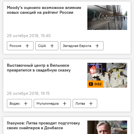
Moody's оценило возможное влияние
новых санкций на рейтинг России
26 октября 2018, 19:40
Россия
США
Западная Европа
антироссийские санкции
рейтинг
Санкции против России: палка о двух концах
Выставочный центр в Вильнюсе
превратился в свадебную сказку
Экономика
0:52
26 октября 2018, 19:15
Видео
Мультимедиа
Литва
Вильнюс
свадьба
Глазунов: Литва проводит подготовку
своих снайперов в Донбассе