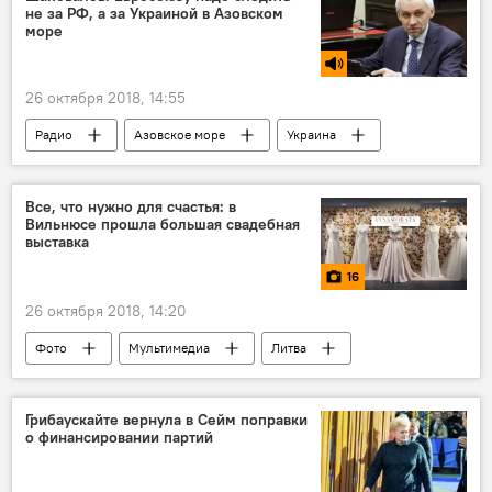
не за РФ, а за Украиной в Азовском
море
26 октября 2018, 14:55
Радио
Азовское море
Украина
Евросоюз (ЕС)
Россия
Все, что нужно для счастья: в
Вильнюсе прошла большая свадебная
выставка
16
26 октября 2018, 14:20
Фото
Мультимедиа
Литва
Вильнюс
свадьба
Грибаускайте вернула в Сейм поправки
о финансировании партий