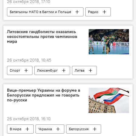
26 октября 2018, 17:10
Батальоны НАТО в Балтии и Польше
Радио
Балтия
Россия
ПВО
НАТО
Литовские гандболисты оказались
несостоятельны против чемпионов
мира
26 октября 2018, 16:45
Спорт
Люксембург
Литва
Вице-премьер Украины на форуме в
Белоруссии предложил не говорить
по-русски
26 октября 2018, 16:10
В мире
Украина
Белоруссия