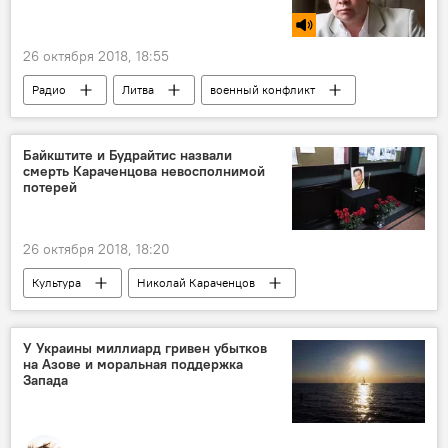
26 октября 2018, 18:55
Радио
Литва
военный конфликт
Байкштите и Будрайтис назвали
смерть Караченцова невосполнимой
потерей
26 октября 2018, 18:20
Культура
Николай Караченцов
Юозас Будрайтис
У Украины миллиард гривен убытков
на Азове и моральная поддержка
Запада