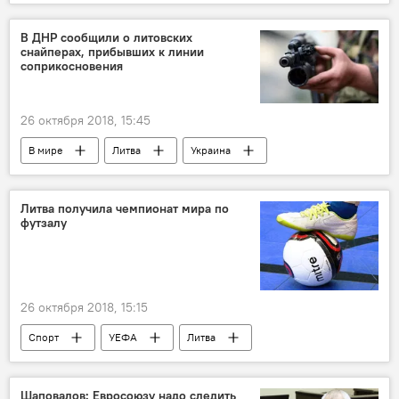
русский язык
форум
В ДНР сообщили о литовских
снайперах, прибывших к линии
соприкосновения
26 октября 2018, 15:45
В мире
Литва
Украина
ДНР
Донбасс
военный конфликт
Литва получила чемпионат мира по
футзалу
26 октября 2018, 15:15
Спорт
УЕФА
Литва
Шаповалов: Евросоюзу надо следить