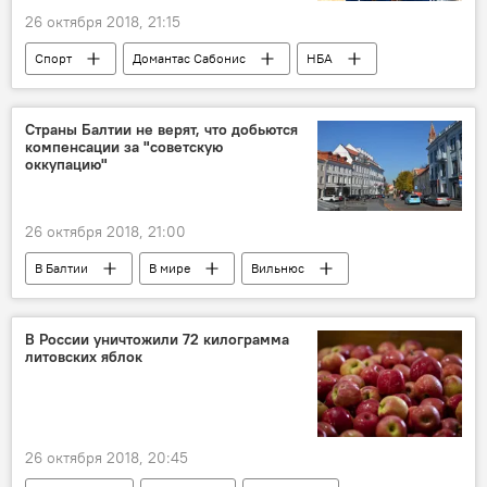
26 октября 2018, 21:15
Спорт
Домантас Сабонис
НБА
Страны Балтии не верят, что добьются
компенсации за "советскую
оккупацию"
26 октября 2018, 21:00
В Балтии
В мире
Вильнюс
Балтийская ассамблея
"советская оккупация"
страны Балтии
В России уничтожили 72 килограмма
литовских яблок
Литва
Латвия
Эстония
26 октября 2018, 20:45