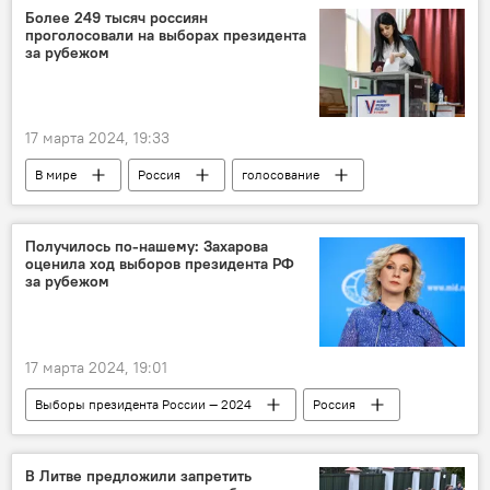
выборы
Общество
Более 249 тысяч россиян
проголосовали на выборах президента
за рубежом
17 марта 2024, 19:33
В мире
Россия
голосование
Получилось по-нашему: Захарова
оценила ход выборов президента РФ
за рубежом
17 марта 2024, 19:01
Выборы президента России — 2024
Россия
Мария Захарова
выборы президента России
Общество
В Литве предложили запретить