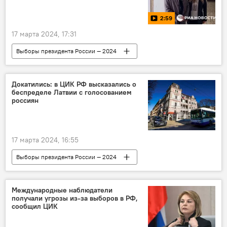
2:59
17 марта 2024, 17:31
Выборы президента России — 2024
В России
Россия
выборы
Европа
Докатились: в ЦИК РФ высказались о
беспределе Латвии с голосованием
россиян
17 марта 2024, 16:55
Выборы президента России — 2024
В Балтии
Россия
Латвия
голосование
выборы президента России
Международные наблюдатели
получали угрозы из-за выборов в РФ,
сообщил ЦИК