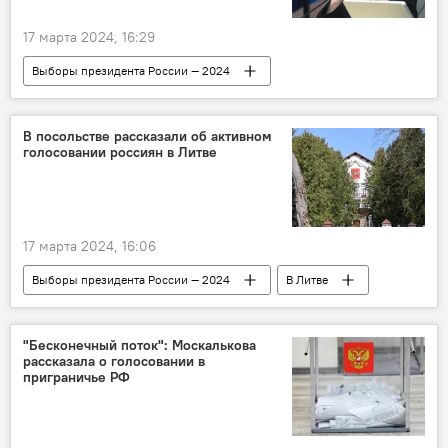
17 марта 2024, 16:29
Выборы президента России — 2024
В России
выборы президента России
Общество
Россия
В посольстве рассказали об активном
голосовании россиян в Литве
17 марта 2024, 16:06
Выборы президента России — 2024
В Литве
голосование
Россия
россияне
Посольство России в Литве
"Бесконечный поток": Москалькова
рассказала о голосовании в
приграничье РФ