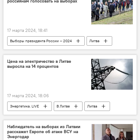
россиянам голосовать на выборах
17 марта 2024, 18:41
Выборы президента России — 2024
Литва
голосование
выборы президента России
Россия
Политика
Цена на электричество в Литве
выросла на 14 процентов
17 марта 2024, 18:06
Энергетика. LIVE
В Литве
Литва
энергетика
электроэнергия
электричество
Elektrum Lietuva
Наблюдатель на выборах из Латвии
расскажет Европе об атаке ВСУ на
Энергодар