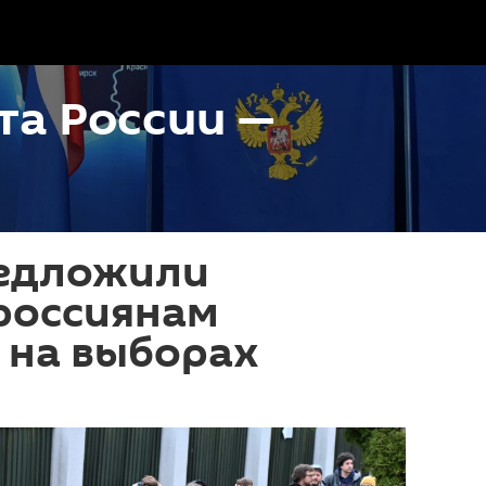
та России —
редложили
россиянам
 на выборах