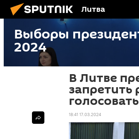
Литва
Выборы президен
2024
В Литве п
запретить 
голосовать
18:41 17.03.2024