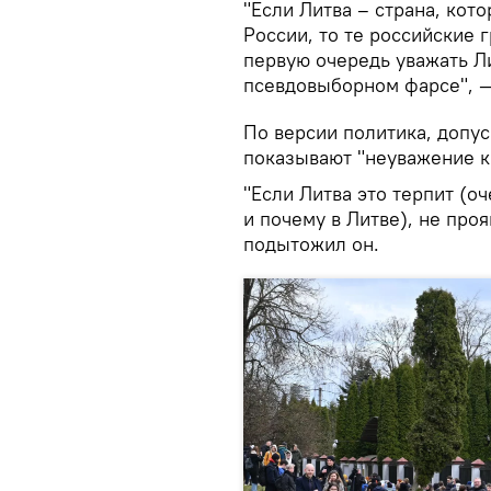
"Если Литва – страна, кот
России, то те российские 
первую очередь уважать Ли
псевдовыборном фарсе", —
По версии политика, допус
показывают "неуважение к
"Если Литва это терпит (о
и почему в Литве), не про
подытожил он.