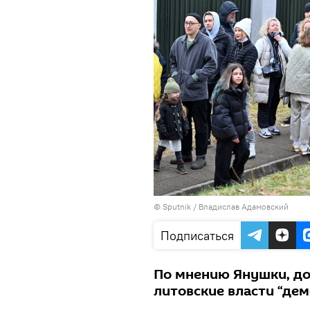
© Sputnik / Владислав Адамовский
Подписаться
По мнению Янушки, до
литовские власти “де