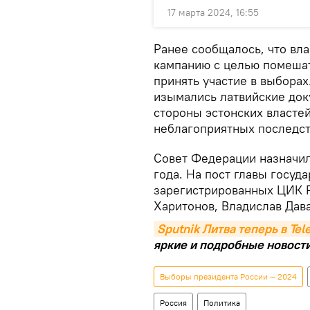
17 марта 2024, 16:55
Ранее сообщалось, что вл
кампанию с целью помеша
принять участие в выборах
изымались латвийские док
стороны эстонских власте
неблагоприятных последст
Совет Федерации назначил
года. На пост главы госуд
зарегистрированных ЦИК Р
Харитонов, Владислав Дав
Sputnik Литва теперь в Te
яркие и подробные новости 
Выборы президента России — 2024
Россия
Политика