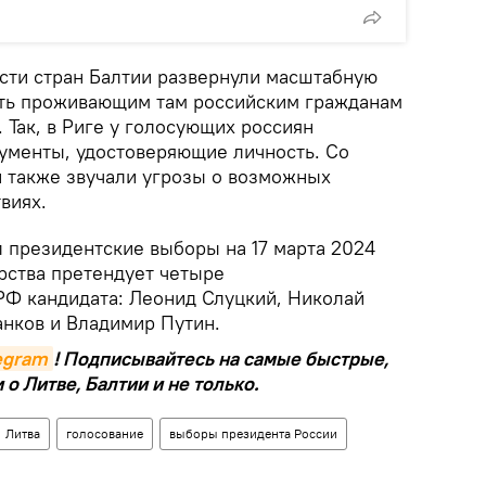
асти стран Балтии развернули масштабную
ть проживающим там российским гражданам
. Так, в Риге у голосующих россиян
ументы, удостоверяющие личность. Со
й также звучали угрозы о возможных
виях.
 президентские выборы на 17 марта 2024
арства претендует четыре
Ф кандидата: Леонид Слуцкий, Николай
анков и Владимир Путин.
legram
! Подписывайтесь на самые быстрые,
о Литве, Балтии и не только.
Литва
голосование
выборы президента России