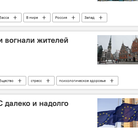
басса
В мире
Россия
Запад
Общество
и вогнали жителей
бщество
стресс
психологическое здоровье
здники
С далеко и надолго