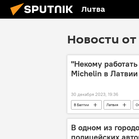
Литва
Новости от 
"Некому работать 
Michelin в Латвии
30 декабря 2023, 19:36
В Балтии
Латвия
О
Michelin
финансы
В одном из город
полицейских авт