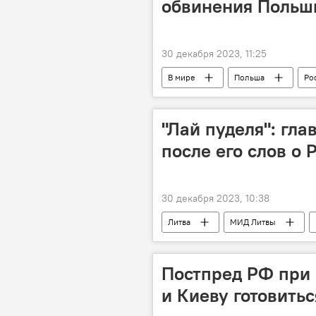
обвинения Польши
30 декабря 2023, 11:25
В мире
Польша
Ро
"Лай пуделя": гл
после его слов о 
30 декабря 2023, 10:38
Литва
МИД Литвы
Политика
Постпред РФ при
и Киеву готовить