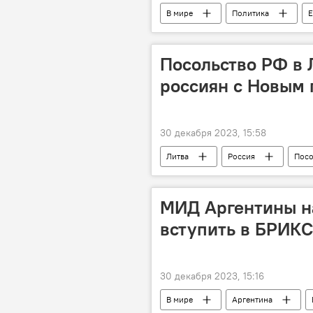
В мире
Политика
Е
Запад
Посольство РФ в 
россиян с Новым 
30 декабря 2023, 15:58
Литва
Россия
Посо
Рождество
поздравление
МИД Аргентины н
вступить в БРИКС
30 декабря 2023, 15:16
В мире
Аргентина