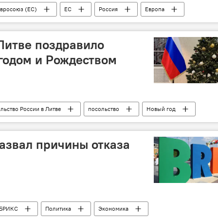
вросоюз (ЕС)
ЕС
Россия
Европа
Литве поздравило
годом и Рождеством
льство России в Литве
посольство
Новый год
азвал причины отказа
БРИКС
Политика
Экономика