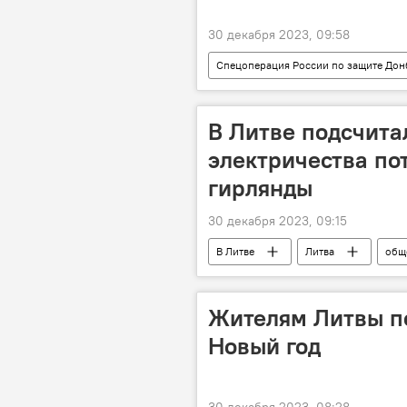
30 декабря 2023, 09:58
Спецоперация России по защите Дон
Василий Небензя
Общество
В Литве подсчита
электричества по
гирлянды
30 декабря 2023, 09:15
В Литве
Литва
общ
электроэнергия
электричес
Жителям Литвы п
Новый год