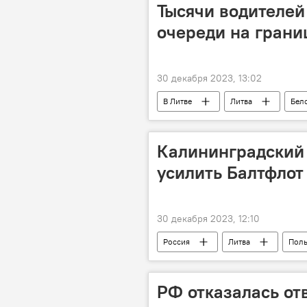
Тысячи водителей
очереди на грани
30 декабря 2023, 13:02
В Литве
Литва
Бел
фуры
граница
гос
Калининградский
усилить Балтфлот
30 декабря 2023, 12:10
Россия
Литва
Пол
Запад
НАТО
Калин
Совет Федерации
РФ отказалась от