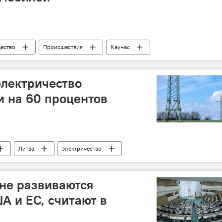
ество
Происшествия
Каунас
служебный автомобиль
электричество
и на 60 процентов
Литва
электричество
не развиваются
А и ЕС, считают в