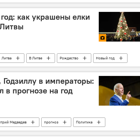
год: как украшены елки
 Литвы
Литва
В Литве
Рождество
Новый год
, Годзиллу в императоры:
 в прогнозе на год
трий Медведев
прогноз
Политика
ША