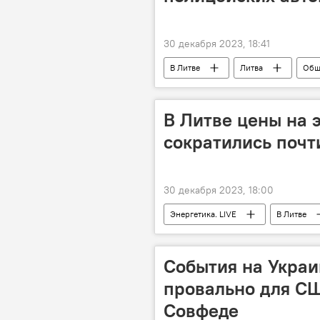
30 декабря 2023, 18:41
В Литве
Литва
Общ
полиция Литвы
автомобиль
В Литве цены на 
сократились почт
30 декабря 2023, 18:00
Энергетика. LIVE
В Литве
События на Украи
провально для СШ
Совфеде