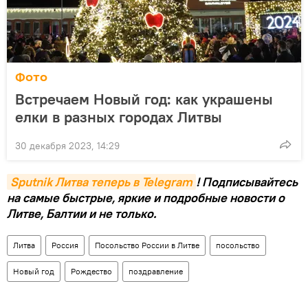
Фото
Встречаем Новый год: как украшены
елки в разных городах Литвы
30 декабря 2023, 14:29
Sputnik Литва теперь в Telegram
! Подписывайтесь
на самые быстрые, яркие и подробные новости о
Литве, Балтии и не только.
Литва
Россия
Посольство России в Литве
посольство
Новый год
Рождество
поздравление