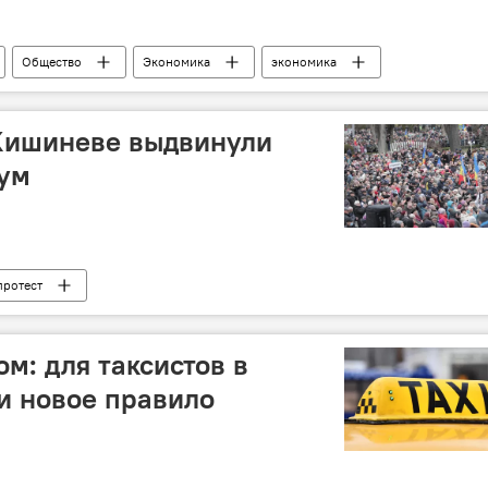
Общество
Экономика
экономика
Кишиневе выдвинули
тум
протест
ом: для таксистов в
ти новое правило