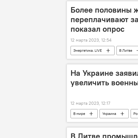
Более половины 
переплачивают за
показал опрос
12 марта 2023, 12:54
Энергетика. LIVE
В Литве
электроэнергия
электричес
На Украине заяви
увеличить военны
12 марта 2023, 12:17
В мире
Украина
Ро
В Литве промышле