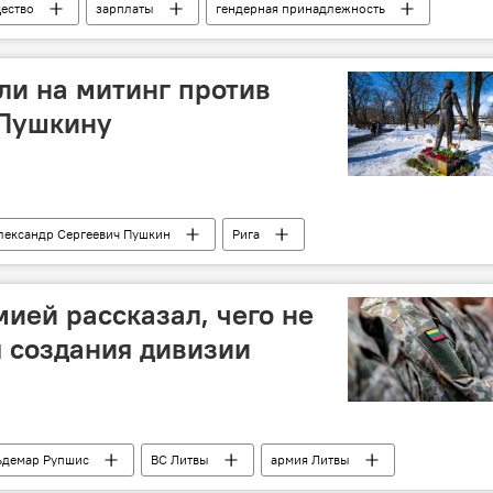
ество
зарплаты
гендерная принадлежность
и на митинг против
 Пушкину
лександр Сергеевич Пушкин
Рига
ей рассказал, чего не
я создания дивизии
ьдемар Рупшис
ВС Литвы
армия Литвы