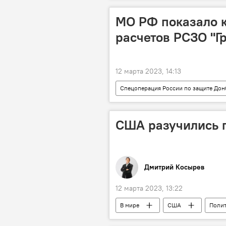
МО РФ показало 
расчетов РСЗО "Г
12 марта 2023, 14:13
Спецоперация России по защите Дон
Минобороны
США разучились 
Дмитрий Косырев
12 марта 2023, 13:22
В мире
США
Поли