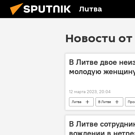
Литва
Новости от 
В Литве двое неи
молодую женщин
12 марта 2023, 20:04
Литва
В Литве
Про
В Литве сотрудни
вождении в нетре