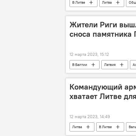
В Литве
Литва
Общ
Жители Риги вышл
сноса памятника
12 марта 2023, 15:12
В Балтии
Латвия
А
Командующий арми
хватает Литве дл
12 марта 2023, 14:49
Литва
В Литве
Вал