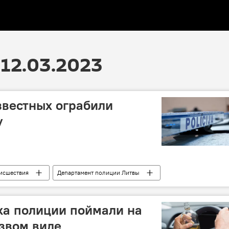
12.03.2023
звестных ограбили
у
исшествия
Департамент полиции Литвы
ка полиции поймали на
звом виде