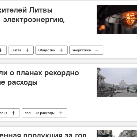
жителей Литвы
 электроэнергию,
Литва
Общество
энергетика
тво
ли о планах рекордно
е расходы
ссия
военные расходы
нная продукция за год