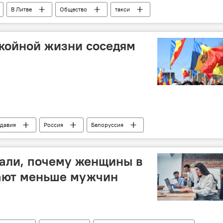
В Литве
Общество
такси
окойной жизни соседям
давия
Россия
Белоруссия
али, почему женщины в
ают меньше мужчин