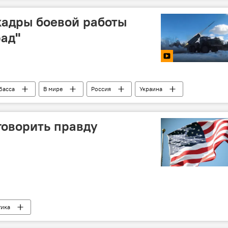
кадры боевой работы
рад"
басса
В мире
Россия
Украина
говорить правду
тика