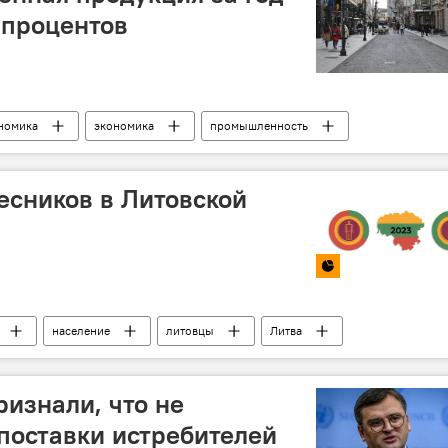
 процентов
номика
экономика
промышленность
весников в Литовской
население
литовцы
Литва
изнали, что не
поставки истребителей