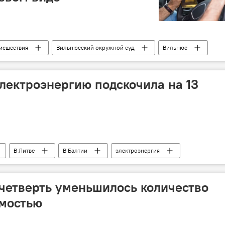
исшествия
Вильнюсский окружной суд
Вильнюс
электроэнергию подскочила на 13
В Литве
В Балтии
электроэнергия
 четверть уменьшилось количество
имостью