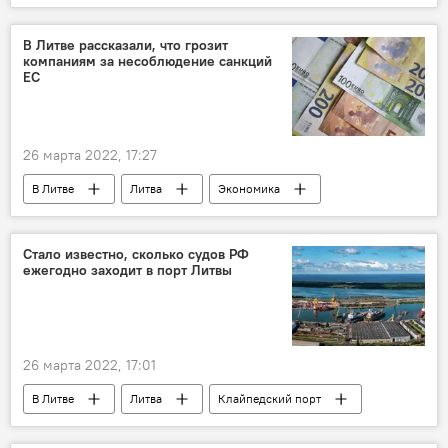
Экономика
В Литве рассказали, что грозит
компаниям за несоблюдение санкций
ЕС
26 марта 2022, 17:27
В Литве
Литва
Экономика
Санкции против России на фоне ситуации на Украине
санкции
Россия
Стало известно, сколько судов РФ
ежегодно заходит в порт Литвы
26 марта 2022, 17:01
В Литве
Литва
Клайпедский порт
Россия
Экономика