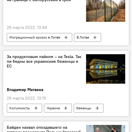
26 марта 2022, 13:44
Миграционный кризис в Литве
В Литве
Литва
Белоруссия
миграционный кризис
мигранты
За продуктовым пайком – на Tesla. Так
ли бедны все украинские беженцы в
ЕС
Владимир Матвеев
26 марта 2022, 13:15
Колумнисты
Украина
беженцы
Европа
Евросоюз (ЕС)
Литва
Байден назвал опоздавшего на
встречу президента Польши "послом"