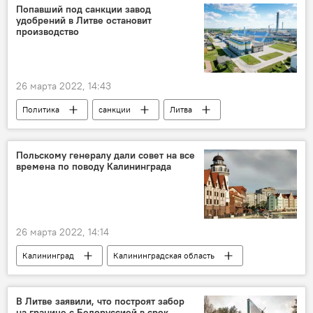
Попавший под санкции завод
удобрений в Литве остановит
производство
26 марта 2022, 14:43
Политика
санкции
Литва
завод
предприятия
Россия
Польскому генералу дали совет на все
времена по поводу Калининграда
26 марта 2022, 14:14
Калининград
Калининградская область
Россия
Польша
Политика
политические отношения
В Литве заявили, что построят забор
на границе с Белоруссией в срок