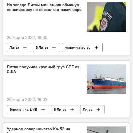
На западе Литвы мошенник обманул
пенсионерку на несколько тысяч евро
26 марта 2022, 16:30
Литва
В Литве
мошенничество
Клайпеда
полиция Клайпеды
Происшествия
Литва получила крупный груз СПГ из
США
26 марта 2022, 16:09
Энергетика. LIVE
В Литве
Литва
СПГ
США
Экономика
Ударное совершенство Ка-52 на