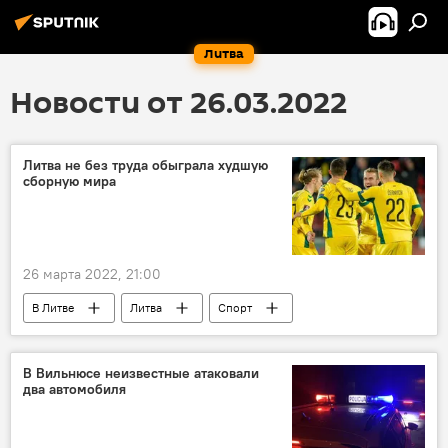
Литва
Новости от 26.03.2022
Литва не без труда обыграла худшую
сборную мира
26 марта 2022, 21:00
В Литве
Литва
Спорт
спортсмены
футбольный клуб
футбол
футболисты
В Вильнюсе неизвестные атаковали
два автомобиля