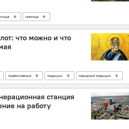
ольша
граница
лот: что можно и что
 мая
православные
традиции
народные традиции
нерационная станция
ние на работу