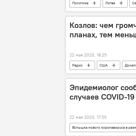
Политика
Литва
С
Козлов: чем гром
планах, тем мень
22 мая 2020, 18:25
Радио
США
Донал
Эпидемиолог сооб
случаев COVID-19
22 мая 2020, 17:55
Вспышка нового коронавируса в раз