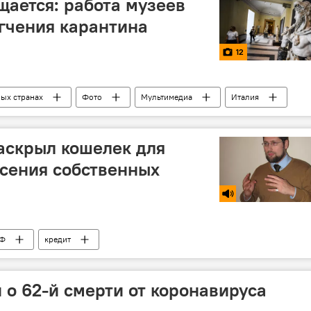
щается: работа музеев
гчения карантина
12
ных странах
Фото
Мультимедиа
Италия
аскрыл кошелек для
сения собственных
Ф
кредит
 о 62-й смерти от коронавируса