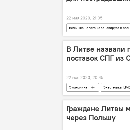
22 мая 2020, 21:05
Вспышка нового коронавируса в раз
Гитанас Науседа
коронавир
В Литве назвали 
поставок СПГ из
22 мая 2020, 20:45
Экономика
Энергетика. LIV
Граждане Литвы м
через Польшу