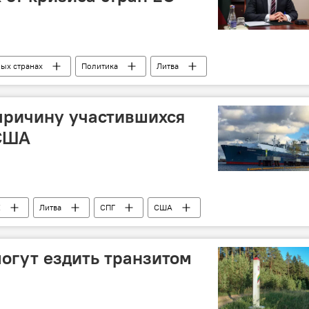
ных странах
Политика
Литва
ус
кризис
причину участившихся
 США
E
Литва
СПГ
США
огут ездить транзитом