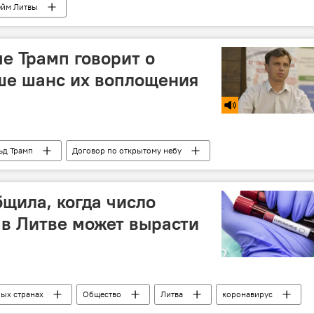
ейм Литвы
че Трамп говорит о
ше шанс их воплощения
ьд Трамп
Договор по открытому небу
щила, когда число
 в Литве может вырасти
ных странах
Общество
Литва
коронавирус