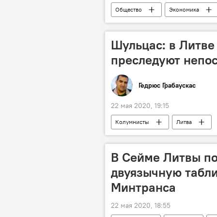
Общество
Экономика
Шульцас: в Литве
преследуют непо
Гедрюс Грабаускас
22 мая 2020, 19:15
Колумнисты
Литва
В Сейме Литвы п
двуязычную табли
Минтранса
22 мая 2020, 18:55