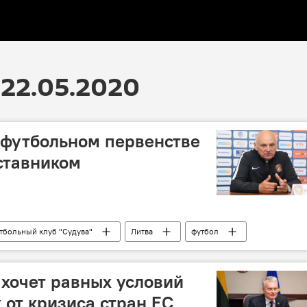
22.05.2020
 футбольном первенстве
ставником
тбольный клуб "Судува"
Литва
футбол
хочет равных условий
 от кризиса стран ЕС