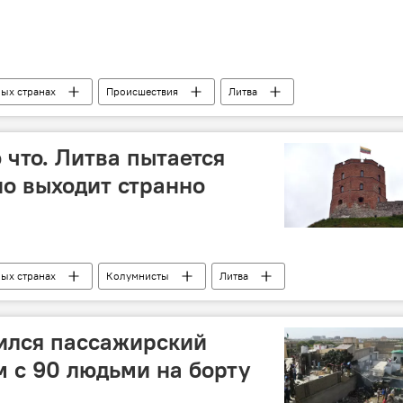
ных странах
Происшествия
Литва
карантин
 что. Литва пытается
но выходит странно
ных странах
Колумнисты
Литва
ился пассажирский
м с 90 людьми на борту