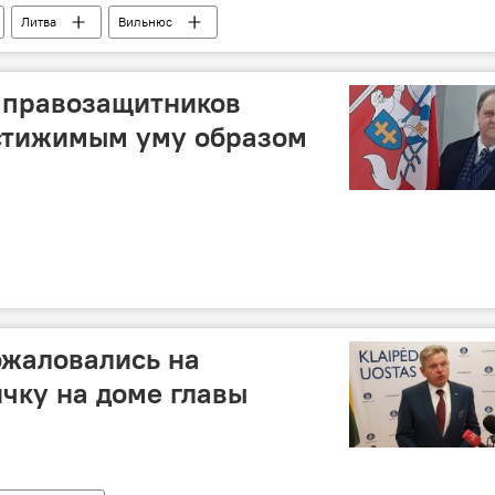
Литва
Вильнюс
 правозащитников
стижимым уму образом
ожаловались на
чку на доме главы