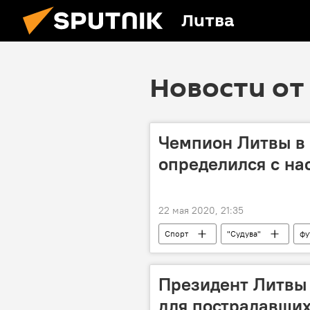
Литва
Новости от 
Чемпион Литвы в
определился с на
22 мая 2020, 21:35
Спорт
"Судува"
фу
футбольный клуб
Президент Литвы 
для пострадавших