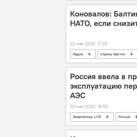
эпидемия
Коновалов: Балти
НАТО, если снизи
22 мая 2020, 17:25
Радио
страны Балтии
Россия ввела в 
эксплуатацию пе
АЭС
22 мая 2020, 16:50
Энергетика. LIVE
Россия