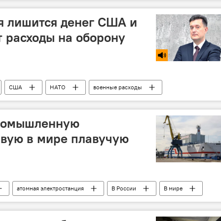
я лишится денег США и
т расходы на оборону
США
НАТО
военные расходы
промышленную
рвую в мире плавучую
атомная электростанция
В России
В мире