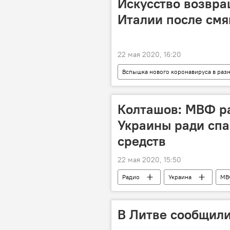
Искусство возвра
Италии после смя
22 мая 2020, 16:20
Вспышка нового коронавируса в раз
Колташов: МВФ р
Украины ради спа
средств
22 мая 2020, 15:50
Радио
Украина
МВ
В Литве сообщили