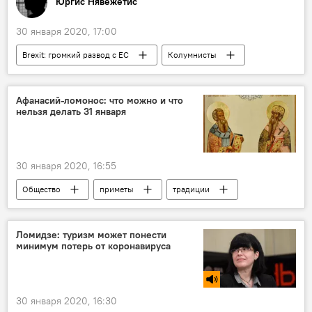
Юргис Нявежетис
30 января 2020, 17:00
Brexit: громкий развод с ЕС
Колумнисты
Литва
Великобритания
Brexit
Афанасий-ломонос: что можно и что
нельзя делать 31 января
30 января 2020, 16:55
Общество
приметы
традиции
народные традиции
православные
православие
Ломидзе: туризм может понести
минимум потерь от коронавируса
30 января 2020, 16:30