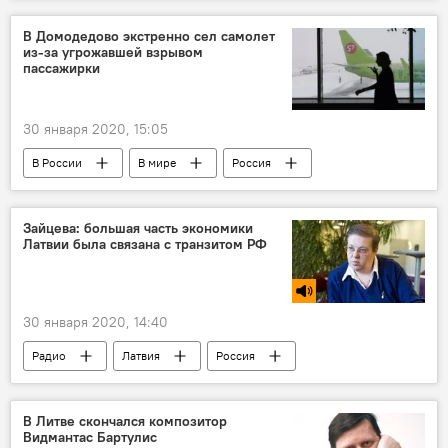
НАТО
Союз Отечества — Христианские демократы Литвы (СО-ХДЛ)
В Домодедово экстренно сел самолет
из-за угрожавшей взрывом
пассажирки
30 января 2020, 15:05
В России
В мире
Россия
Москва
самолет
Зайцева: большая часть экономики
Латвии была связана с транзитом РФ
30 января 2020, 14:40
Радио
Латвия
Россия
порт
В Литве скончался композитор
Видмантас Бартулис