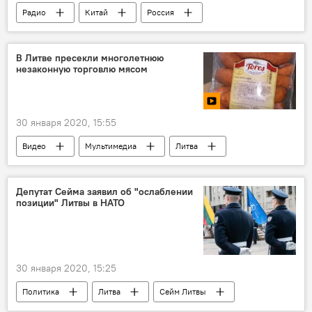
Радио
Китай
Россия
вирус
Вспышка нового коронавируса в разных странах
В Литве пресекли многолетнюю
незаконную торговлю мясом
30 января 2020, 15:55
Видео
Мультимедиа
Литва
торговля
теневой рынок
Депутат Сейма заявил об "ослаблении
позиции" Литвы в НАТО
30 января 2020, 15:25
Политика
Литва
Сейм Литвы