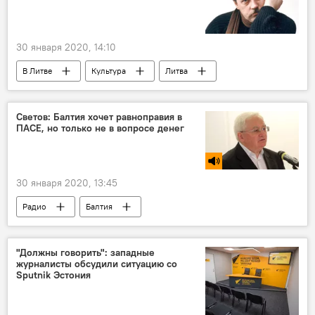
30 января 2020, 14:10
В Литве
Культура
Литва
композитор
Светов: Балтия хочет равноправия в
ПАСЕ, но только не в вопросе денег
30 января 2020, 13:45
Радио
Балтия
Парламентская Ассамблея Совета Европы (ПАСЕ)
Россия
Возвращение России в ПАСЕ
"Должны говорить": западные
журналисты обсудили ситуацию со
Sputnik Эстония