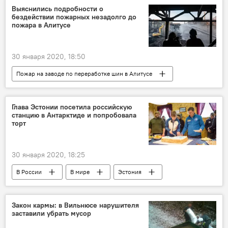
Выяснились подробности о
бездействии пожарных незадолго до
пожара в Алитусе
30 января 2020, 18:50
Пожар на заводе по переработке шин в Алитусе
Общество
Литва
Алитус
пожар
Глава Эстонии посетила российскую
станцию в Антарктиде и попробовала
торт
30 января 2020, 18:25
В России
В мире
Эстония
Керсти Кальюлайд
Россия
Арктика
Закон кармы: в Вильнюсе нарушителя
заставили убрать мусор