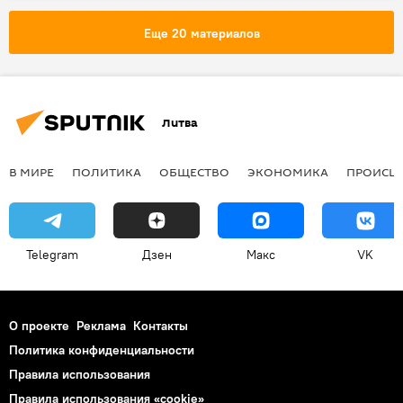
парламентские выборы
Еще 20 материалов
Парламентские выборы в Литве – 2020
Литва
В МИРЕ
ПОЛИТИКА
ОБЩЕСТВО
ЭКОНОМИКА
ПРОИСШ
Telegram
Дзен
Макс
VK
О проекте
Реклама
Контакты
Политика конфиденциальности
Правила использования
Правила использования «cookie»