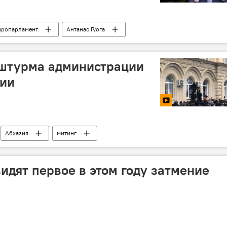
вропарламент
Антанас Гуога
 штурма администрации
зии
Абхазия
митинг
идят первое в этом году затмение