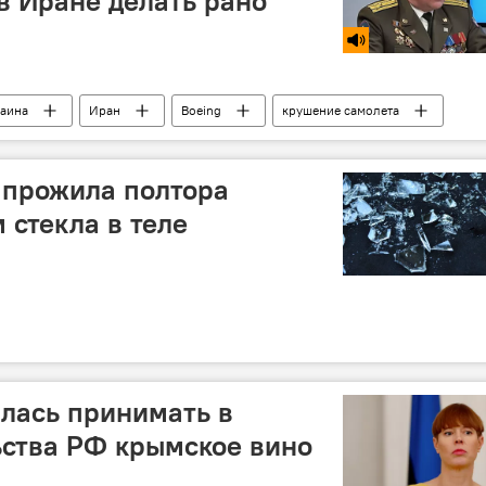
в Иране делать рано
раина
Иран
Boeing
крушение самолета
 прожила полтора
 стекла в теле
лась принимать в
ьства РФ крымское вино