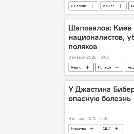
В России
В мире
Р
Шаповалов: Киев
националистов, у
поляков
9 января 2020, 18:00
Радио
Польша
нац
У Джастина Бибе
опасную болезнь
9 января 2020, 17:45
Культура
США