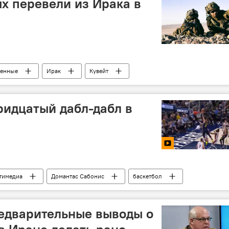
х перевели из Ирака в
оенные
Ирак
Кувейт
ридцатый дабл-дабл в
тимедиа
Домантас Сабонис
баскетбол
едварительные выводы о