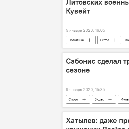
Литовских военны
Кувейт
9 января 2020, 16:05
Политика
Литва
в
Сабонис сделал т
сезоне
9 января 2020, 15:35
Спорт
Видео
Муль
Литва
Хатылев: даже пр