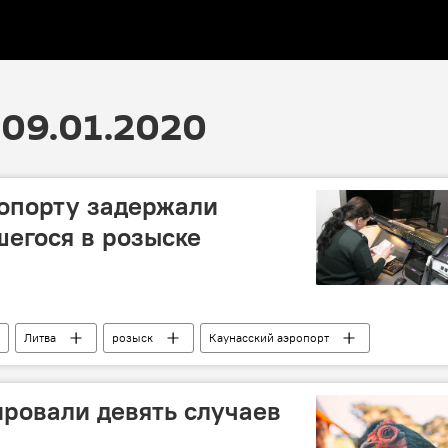
09.01.2020
опорту задержали
шегося в розыске
Литва
розыск
Каунасский аэропорт
ровали девять случаев