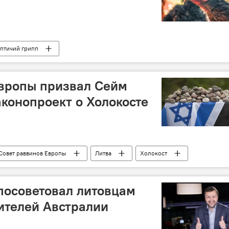
птичий грипп
Европы призвал Сейм
аконопроект о Холокосте
Совет раввинов Европы
Литва
Холокост
посоветовал литовцам
ителей Австралии