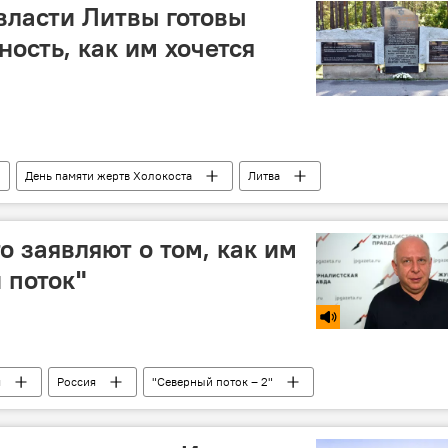
 власти Литвы готовы
ость, как им хочется
День памяти жертв Холокоста
Литва
о заявляют о том, как им
 поток"
я
Россия
"Северный поток – 2"