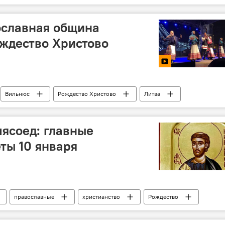
ославная община
ждество Христово
Вильнюс
Рождество Христово
Литва
ясоед: главные
ты 10 января
православные
христианство
Рождество
ты
традиции
народные традиции