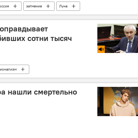
оссия
затмение
Луна
 оправдывает
бивших сотни тысяч
ионализм
ра нашли смертельно