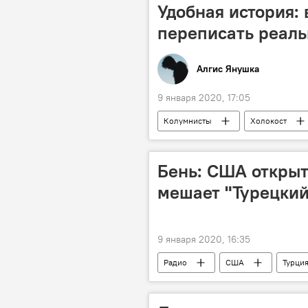
Удобная история:
переписать реальн
Алгис Янушка
9 января 2020, 17:05
Колумнисты
Холокост
Вторая мировая война
Бень: США открыт
мешает "Турецкий
9 января 2020, 16:35
Радио
США
Турци