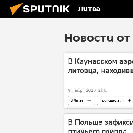
Литва
Новости от 
В Каунасском аэр
литовца, находив
9 января 2020, 21:15
В Литве
Происшествия
В Польше зафикси
птичьего гриппа