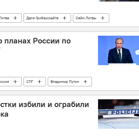
Литва
Даля Грибаускайте
Сейм Литвы
о планах России по
Г
оссия
СПГ
Владимир Путин
стки избили и ограбили
ика