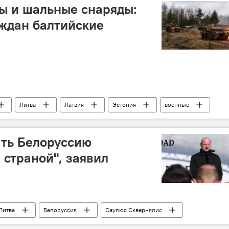
ы и шальные снаряды:
ждан балтийские
Литва
Латвия
Эстония
военные
ния
ать Белоруссию
 страной", заявил
Литва
Белоруссия
Саулюс Сквернялис
Христианские демократы Литвы (СО-ХДЛ)