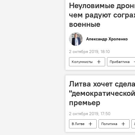
Неуловимые дрон
чем радуют согра
военные
Александр Хроленко
2 октября 2019, 18:10
Колумнисты
Прибалтика
военные НАТО
военные уче
Литва хочет сдел
"демократической
премьер
2 октября 2019, 17:50
В Литве
Политика
БелАЭС
Союз Отечества — 