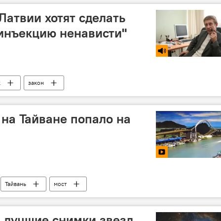
Латвии хотят сделать
инъекцию ненависти"
к
закон
на Тайване попало на
Тайвань
мост
 лучшие снимки звезд,