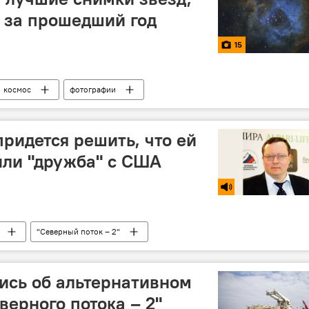
к за прошедший год
15
космос
фотографии
придется решить, что ей
или "дружба" с США
"Северный поток – 2"
ись об альтернативном
верного потока – 2"