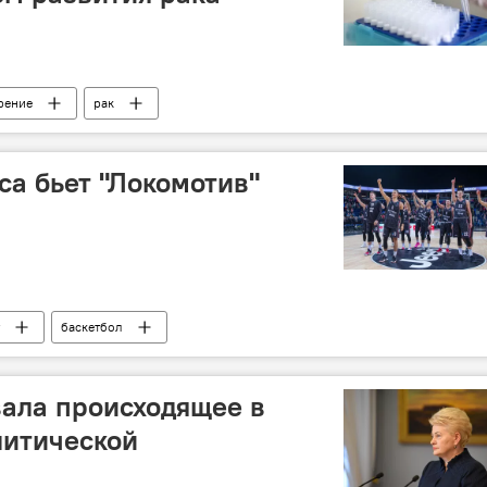
рение
рак
са бьет "Локомотив"
баскетбол
вала происходящее в
литической