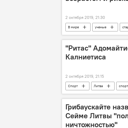
2 октября 2019, 21:30
В мире
ученые
ста
"Ритас" Адомайти
Калниетиса
2 октября 2019, 21:15
Спорт
Литва
спорт
Грибаускайте наз
Сейме Литвы "по
ничтожностью"