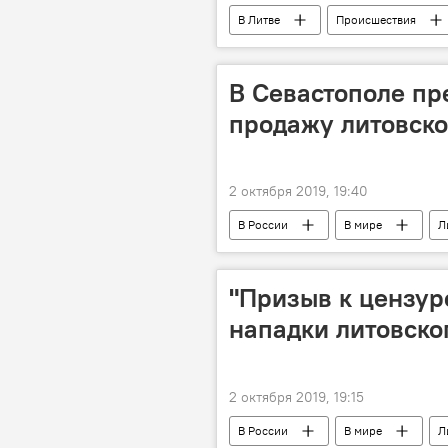
В Литве
Происшествия
В Севастополе пр
продажу литовско
2 октября 2019, 19:40
В России
В мире
Л
"Призыв к цензуре
нападки литовско
2 октября 2019, 19:15
В России
В мире
Л