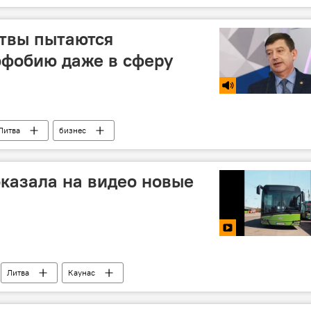
твы пытаются
офобию даже в сферу
Литва
бизнес
казала на видео новые
Литва
Каунас