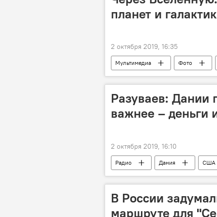
планет и галакти
2 октября 2019, 16:35
Мультимедиа
Фото
Разуваев: Дании 
важнее – деньги 
2 октября 2019, 16:10
Радио
Дания
США
В России задумал
маршруте для "Се