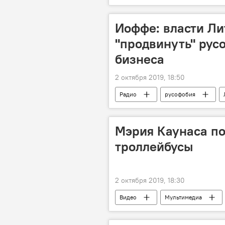
Иоффе: власти Ли
"продвинуть" рус
бизнеса
2 октября 2019, 18:50
Радио
русофобия
Мэрия Каунаса по
троллейбусы
2 октября 2019, 18:30
Видео
Мультимедиа