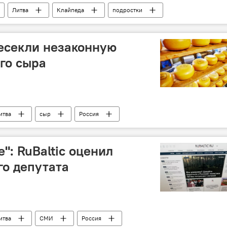
Литва
Клайпеда
подростки
есекли незаконную
го сыра
итва
сыр
Россия
": RuBaltic оценил
го депутата
итва
СМИ
Россия