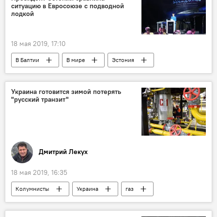
ситуацию в Евросоюзе с подводной
лодкой
18 мая 2019, 17:10
В Балтии
В мире
Эстония
Керсти Кальюлайд
Украина готовится зимой потерять
"русский транзит"
Дмитрий Лекух
18 мая 2019, 16:35
Колумнисты
Украина
газ
Энергетика. LIVE