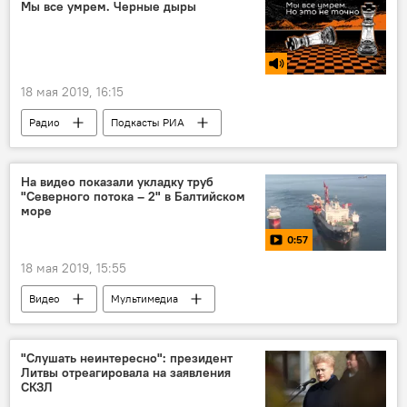
Мы все умрем. Черные дыры
18 мая 2019, 16:15
Радио
Подкасты РИА
На видео показали укладку труб
"Северного потока – 2" в Балтийском
море
0:57
18 мая 2019, 15:55
Видео
Мультимедиа
Энергетика. LIVE
Балтийское море
Северный поток-2
"Слушать неинтересно": президент
Литвы отреагировала на заявления
Строительство газопровода "Северный поток - 2"
СКЗЛ