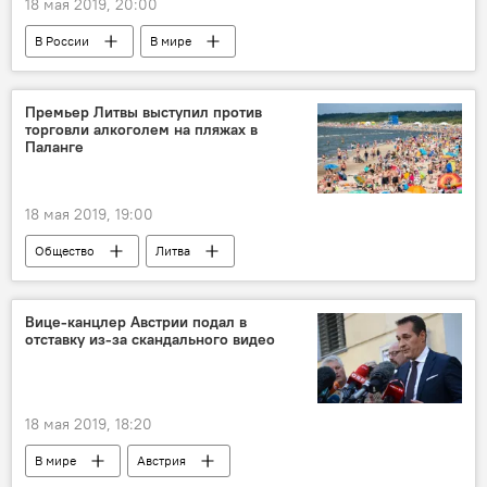
18 мая 2019, 20:00
В России
В мире
железнодорожные пути
Премьер Литвы выступил против
торговли алкоголем на пляжах в
Паланге
18 мая 2019, 19:00
Общество
Литва
Саулюс Сквернялис
алкоголь
пляж
Паланга
торговля алкоголем
Вице-канцлер Австрии подал в
отставку из-за скандального видео
18 мая 2019, 18:20
В мире
Австрия