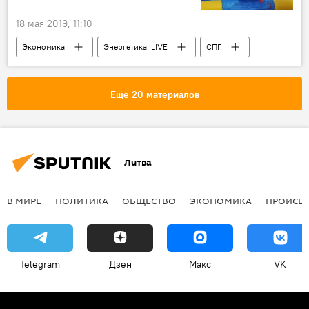
18 мая 2019, 11:10
Экономика
Энергетика. LIVE
СПГ
поставки СПГ
Украина
Еще 20 материалов
Литва
В МИРЕ
ПОЛИТИКА
ОБЩЕСТВО
ЭКОНОМИКА
ПРОИСШ
Telegram
Дзен
Макс
VK