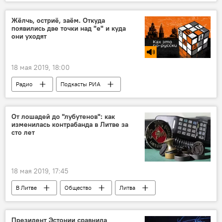
Жёлчь, остриё, заём. Откуда
появились две точки над "е" и куда
они уходят
18 мая 2019, 18:00
Радио
Подкасты РИА
От лошадей до "лубутенов": как
изменилась контрабанда в Литве за
сто лет
18 мая 2019, 17:45
В Литве
Общество
Литва
таможня Литвы
Музей таможни Литвы
Президент Эстонии сравнила