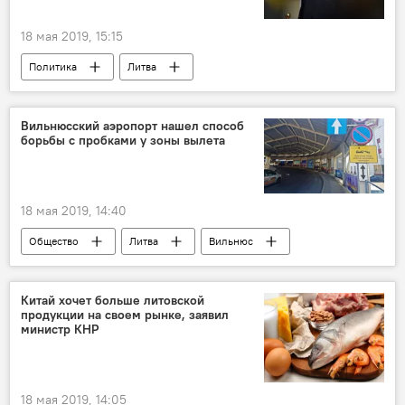
18 мая 2019, 15:15
Политика
Литва
Даля Грибаускайте
Союз крестьян и зеленых Литвы (СКЗЛ)
Вильнюсский аэропорт нашел способ
борьбы с пробками у зоны вылета
Президентские выборы в Литве — 2019
18 мая 2019, 14:40
Общество
Литва
Вильнюс
Вильнюсский аэропорт
Китай хочет больше литовской
продукции на своем рынке, заявил
министр КНР
18 мая 2019, 14:05