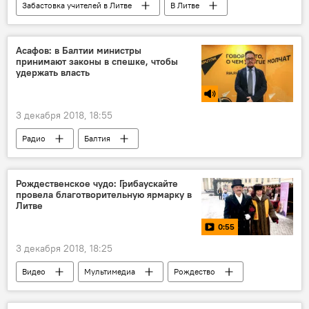
Забастовка учителей в Литве
В Литве
кабмин
забастовка
госбюджет
Асафов: в Балтии министры
принимают законы в спешке, чтобы
удержать власть
3 декабря 2018, 18:55
Радио
Балтия
Рождественское чудо: Грибаускайте
провела благотворительную ярмарку в
Литве
0:55
3 декабря 2018, 18:25
Видео
Мультимедиа
Рождество
Литва
Даля Грибаускайте