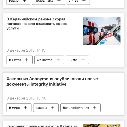
Радио
Прибалтика
Литва
В Кедайняйском районе скорая
помощь начала оказывать новые
услуги
3 декабря 2018, 14:15
В Литве
Общество
Литва
Хакеры из Anonymous опубликовали новые
документы Integrity Initiative
3 декабря 2018, 13:40
В мире
хакеры
Великобритания
Россия
дезинформация
Кокорева: причиной выхода Катара из