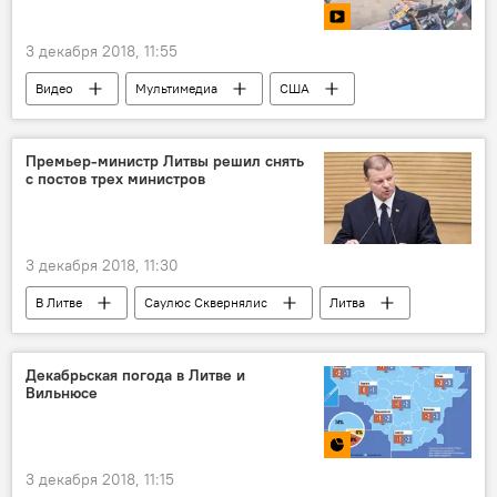
3 декабря 2018, 11:55
Видео
Мультимедиа
США
Премьер-министр Литвы решил снять
с постов трех министров
3 декабря 2018, 11:30
В Литве
Саулюс Сквернялис
Литва
Министерство культуры
Министерство образования
Декабрьская погода в Литве и
Вильнюсе
Юргита Петраускене
Лиана Руоките-Йонсон
Кястутис Навицкас
3 декабря 2018, 11:15