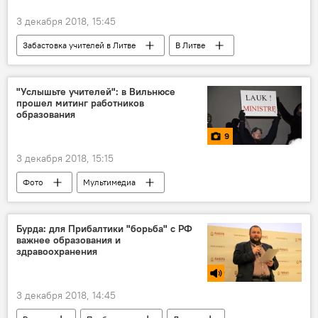
3 декабря 2018, 15:45
Забастовка учителей в Литве
В Литве
Юргита Петраускене
забастовка
Литва
учителя
"Услышьте учителей": в Вильнюсе
прошел митинг работников
образования
9
3 декабря 2018, 15:15
Фото
Мультимедиа
Забастовка учителей в Литве
Литва
Вильнюс
Сейм Литвы
Бурда: для Прибалтики "борьба" с РФ
важнее образования и
министерство образования
митинг
здравоохранения
Юргита Петраускене
3 декабря 2018, 14:45