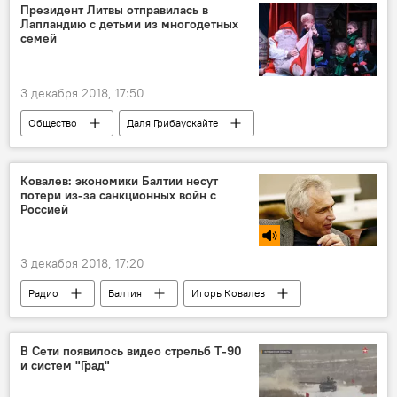
Рождество и Новый год в Литве — 2019
Президент Литвы отправилась в
Лапландию с детьми из многодетных
семей
3 декабря 2018, 17:50
Общество
Даля Грибаускайте
Литва
Ковалев: экономики Балтии несут
потери из-за санкционных войн с
Россией
3 декабря 2018, 17:20
Радио
Балтия
Игорь Ковалев
В Сети появилось видео стрельб Т-90
и систем "Град"