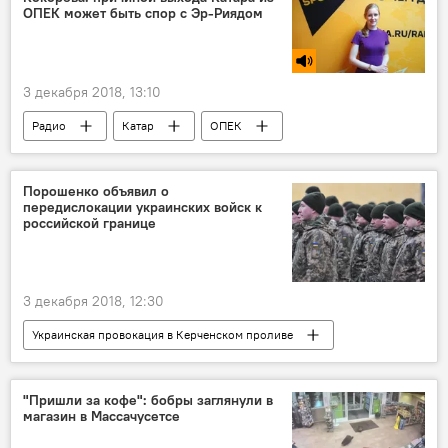
ОПЕК может быть спор с Эр-Риядом
3 декабря 2018, 13:10
Радио
Катар
ОПЕК
Порошенко объявил о
передислокации украинских войск к
российской границе
3 декабря 2018, 12:30
Украинская провокация в Керченском проливе
В мире
Украина
Россия
Петр Порошенко
"Пришли за кофе": бобры заглянули в
магазин в Массачусетсе