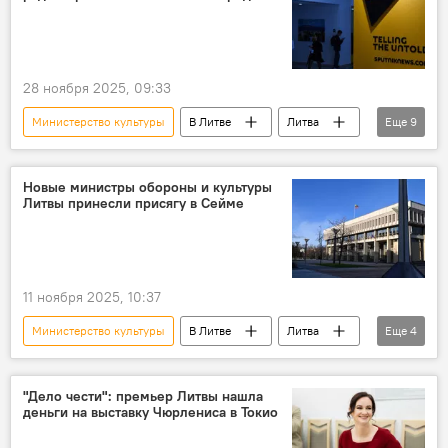
Гитанас Науседа
28 ноября 2025, 09:33
Министерство культуры
В Литве
Литва
Еще
9
радио
Sputnik
СМИ
российские СМИ
Ограничение работы СМИ
Новые министры обороны и культуры
Литвы принесли присягу в Сейме
Общество
Политика
Россия
финансирование
11 ноября 2025, 10:37
Министерство культуры
В Литве
Литва
Еще
4
Формирование правительства Ругинене
Сейм Литвы
Политика
"Дело чести": премьер Литвы нашла
деньги на выставку Чюрлениса в Токио
Минобороны Литвы