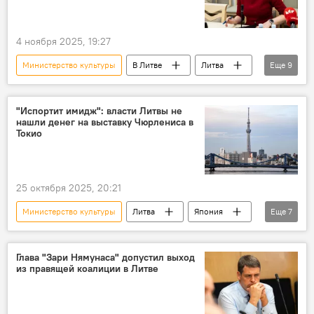
4 ноября 2025, 19:27
Министерство культуры
В Литве
Литва
Еще
9
Япония
Инга Ругинене
Культура
культура
финансы
Общество
"Испортит имидж": власти Литвы не
нашли денег на выставку Чюрлениса в
Микалоюс Константинас Чюрленис
Токио
Токио
выставка
25 октября 2025, 20:21
Министерство культуры
Литва
Япония
Еще
7
культура
Культура
финансы
Общество
Глава "Зари Нямунаса" допустил выход
из правящей коалиции в Литве
Микалоюс Константинас Чюрленис
Токио
выставка