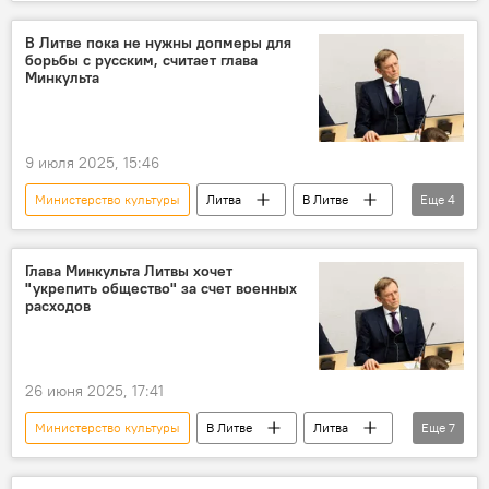
Вильнюс
Культура
Политика
Общество
безопасность
эвакуация
В Литве пока не нужны допмеры для
борьбы с русским, считает глава
учения
Минкульта
9 июля 2025, 15:46
Министерство культуры
Литва
В Литве
Еще
4
Общество
общество
Шарунас Бирутис
русский язык
Глава Минкульта Литвы хочет
"укрепить общество" за счет военных
расходов
26 июня 2025, 17:41
Министерство культуры
В Литве
Литва
Еще
7
Шарунас Бирутис
военные расходы