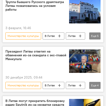
Культура
культура
Труппа бывшего Русского драмтеатра
Литвы пожаловалась на условия
дискриминация
Белоруссия
работы
артист
музыка
выступление
3 февраля, 16:46
Министерство культуры
В Литве
Литва
Еще
5
Вильнюс
Культура
театр
Русский драматический театр
Общество
Президент Литвы ответил на
обвинения из-за скандала с экс-главой
Минкульта
30 декабря 2025, 09:44
Министерство культуры
В Литве
Литва
Еще
4
Политика
Общество
Формирование правительства Ругинене
В Литве могут прекратить блокировку
радио Sputnik из-за нехватки средств