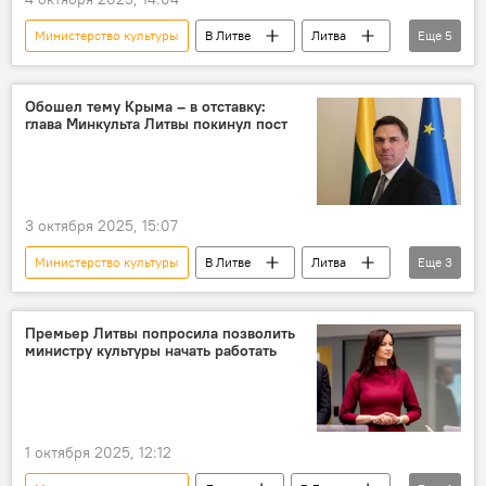
Миндаугас Синкявичюс
Министерство культуры
В Литве
Литва
Еще
5
Политика
Общество
Формирование правительства Ругинене
Обошел тему Крыма – в отставку:
глава Минкульта Литвы покинул пост
скандал
Крым
3 октября 2025, 15:07
Министерство культуры
В Литве
Литва
Еще
3
Политика
Общество
Формирование правительства Ругинене
Премьер Литвы попросила позволить
министру культуры начать работать
1 октября 2025, 12:12