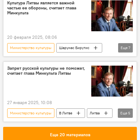
расходы на оборонку
Политика
Культура Литвы является важной
частью ее обороны, считает глава
Общество
НАТО
Минкульта
Саммит НАТО в Гааге
20 февраля 2025, 08:06
Министерство культуры
Шарунас Бирутис
Еще
7
Литва
В Литве
Культура
Политика
Общество
оборона
Запрет русской культуры не поможет,
считает глава Минкульта Литвы
культура
27 января 2025, 10:08
Министерство культуры
В Литве
Литва
Еще
5
Культура
Россия
Шарунас Бирутис
Общество
общество
Еще 20 материалов