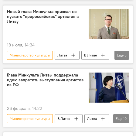
Культура
культура
Общество
Петр Ильич Чайковский
музыка
Новый глава Минкульта призвал не
пускать "пророссийских" артистов в
Литву
18 июля, 14:34
Министерство культуры
Литва
В Литве
Еще
5
запрет на въезд
Культура
Политика
артист
выступление
Глава Минкульта Литвы поддержала
идею запретить выступления артистов
из РФ
26 февраля, 14:22
Министерство культуры
В Литве
Литва
Еще
10
Россия
Политика
Общество