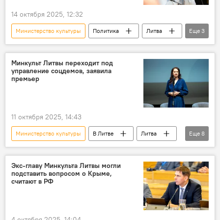
14 октября 2025, 12:32
Министерство культуры
Политика
Литва
Еще
3
коалиция
Ремигиюс Жемайтайтис
"Заря Нямунаса"
Минкульт Литвы переходит под
управление соцдемов, заявила
премьер
11 октября 2025, 14:43
Министерство культуры
В Литве
Литва
Еще
8
Политика
Общество
Формирование правительства Ругинене
Экс-главу Минкульта Литвы могли
подставить вопросом о Крыме,
коалиция
считают в РФ
Социал-демократическая партия Литвы (СДПЛ)
партии
Инга Ругинене
4 октября 2025, 14:04