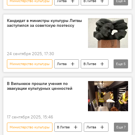
Министерство культуры
Литва
В Литве
Еще
4
Политика
политика
Формирование правительства Ругинене
Кандидат в министры культуры Литвы
заступился за советскую поэтессу
Инга Ругинене
24 сентября 2025, 17:30
Министерство культуры
Литва
В Литве
Еще
5
Общество
общество
Саломея Нерис
Политика
В Вильнюсе прошли учения по
эвакуации культурных ценностей
политика
17 сентября 2025, 15:46
Министерство культуры
В Литве
Литва
Еще
7