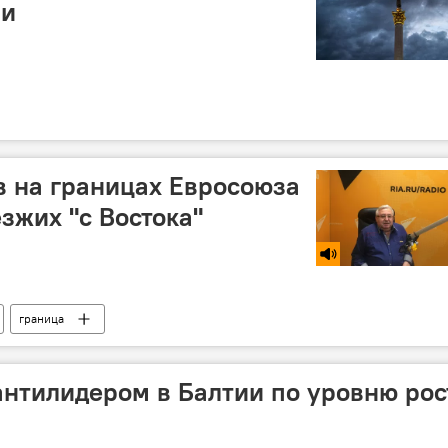
ии
в на границах Евросоюза
зжих "с Востока"
граница
антилидером в Балтии по уровню рос