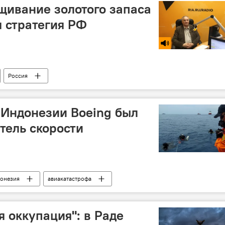
щивание золотого запаса
 стратегия РФ
Россия
 Индонезии Boeing был
тель скорости
онезия
авиакатастрофа
я оккупация": в Раде