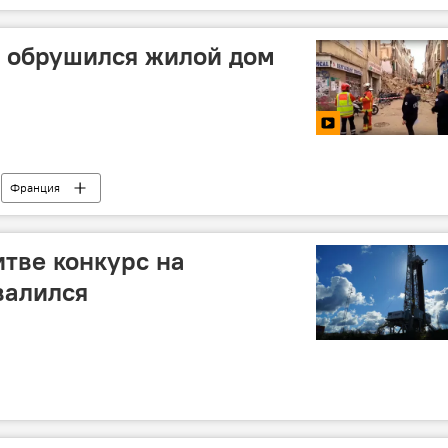
я обрушился жилой дом
Франция
тве конкурс на
валился