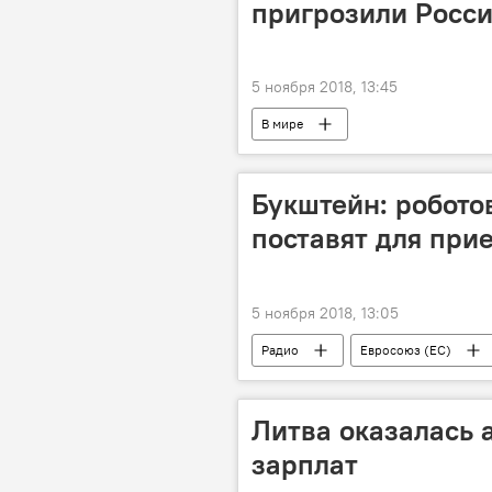
пригрозили Росс
5 ноября 2018, 13:45
В мире
Букштейн: робото
поставят для прие
5 ноября 2018, 13:05
Радио
Евросоюз (ЕС)
Литва оказалась 
зарплат