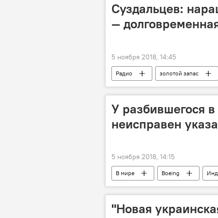
Суздальцев: нара
— долговременная
5 ноября 2018, 14:45
Радио
золотой запас
У разбившегося в
неисправен указа
5 ноября 2018, 14:15
В мире
Boeing
Инд
"Новая украинска