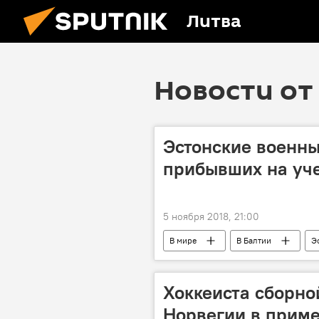
Литва
Новости от 
Эстонские военны
прибывших на уч
5 ноября 2018, 21:00
В мире
В Балтии
Э
Хоккеиста сборно
Норвегии в прим