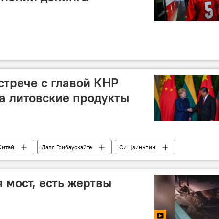
стрече с главой КНР
а литовские продукты
Китай
Даля Грибаускайте
Си Цзиньпин
 мост, есть жертвы