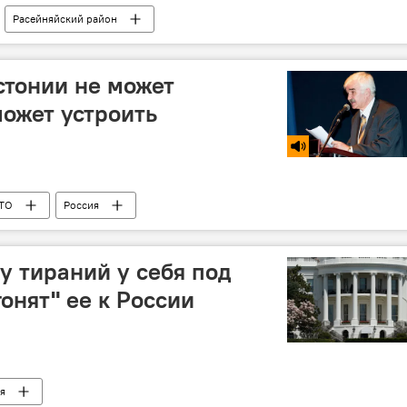
Расейняйский район
стонии не может
может устроить
ТО
Россия
 тираний у себя под
гонят" ее к России
я