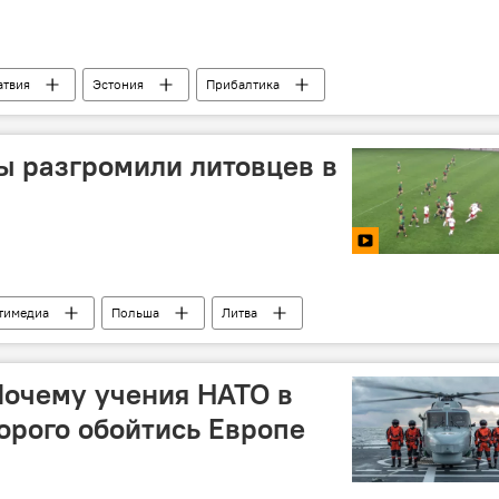
атвия
Эстония
Прибалтика
ы разгромили литовцев в
тимедиа
Польша
Литва
Почему учения НАТО в
орого обойтись Европе