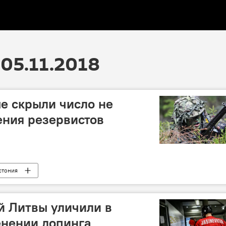
05.11.2018
е скрыли число не
ения резервистов
стония
й Литвы уличили в
енении допинга