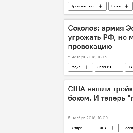
Происшествия
Литва
Соколов: армия Э
угрожать РФ, но 
провокацию
5 ноября 2018, 16:15
Радио
Эстония
НА
США нашли тройку
боком. И теперь "
5 ноября 2018, 16:00
В мире
США
Росси