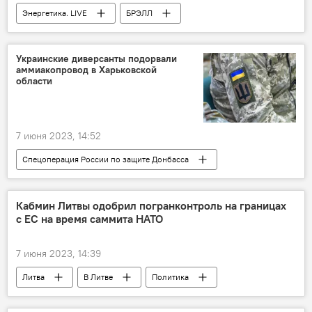
Энергетика. LIVE
БРЭЛЛ
Энергостратегия Литвы и выход из БРЭЛЛ
выход Литвы из БРЭЛЛ
В Литве
Украинские диверсанты подорвали
аммиакопровод в Харьковской
Литва
Латвия
Эстония
области
синхронизация
энергетика
7 июня 2023, 14:52
Спецоперация России по защите Донбасса
Минобороны РФ
Украина
Россия
В мире
Кабмин Литвы одобрил погранконтроль на границах
с ЕС на время саммита НАТО
7 июня 2023, 14:39
Литва
В Литве
Политика
НАТО
Саммит НАТО в Литве