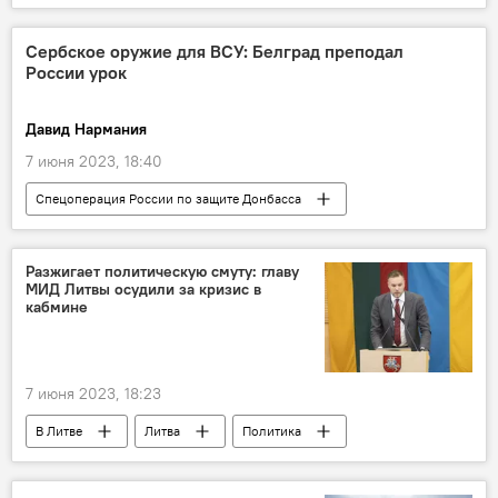
В мире
Россия
Украина
Минобороны РФ
Сербское оружие для ВСУ: Белград преподал
России урок
Давид Нармания
7 июня 2023, 18:40
Спецоперация России по защите Донбасса
В мире
Сербия
Россия
ВСУ
НАТО
Разжигает политическую смуту: главу
МИД Литвы осудили за кризис в
кабмине
7 июня 2023, 18:23
В Литве
Литва
Политика
Габриэлюс Ландсбергис
Правительство Литвы
правительство