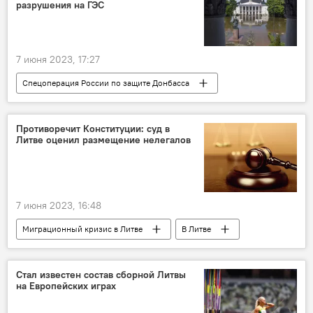
разрушения на ГЭС
7 июня 2023, 17:27
Спецоперация России по защите Донбасса
Херсонская область
Разрушения на Каховской ГЭС
Противоречит Конституции: суд в
Литве оценил размещение нелегалов
7 июня 2023, 16:48
Миграционный кризис в Литве
В Литве
Литва
Общество
миграционный кризис
мигранты
Стал известен состав сборной Литвы
на Европейских играх