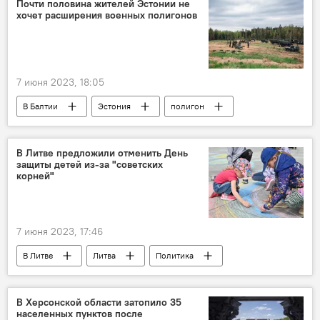
Почти половина жителей Эстонии не
хочет расширения военных полигонов
Правительственный кризис в Литве
7 июня 2023, 18:05
В Балтии
Эстония
полигон
НАТО
В Литве предложили отменить День
защиты детей из-за "советских
корней"
7 июня 2023, 17:46
В Литве
Литва
Политика
Общество
дети
В Херсонской области затопило 35
населенных пунктов после