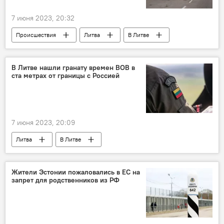
7 июня 2023, 20:32
Происшествия
Литва
В Литве
Россия
Белоруссия
контрабанда сигарет
В Литве нашли гранату времен ВОВ в
ста метрах от границы с Россией
7 июня 2023, 20:09
Литва
В Литве
Вторая мировая война
граната
Происшествия
Жители Эстонии пожаловались в ЕС на
запрет для родственников из РФ