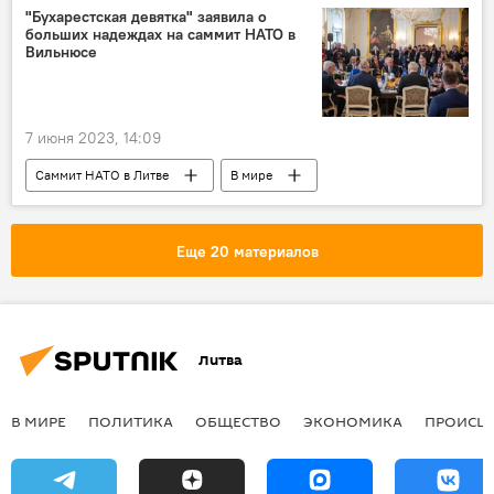
граница
"Бухарестская девятка" заявила о
больших надеждах на саммит НАТО в
Вильнюсе
7 июня 2023, 14:09
Саммит НАТО в Литве
В мире
Литва
НАТО
Йенс Столтенберг
Еще 20 материалов
Литва
В МИРЕ
ПОЛИТИКА
ОБЩЕСТВО
ЭКОНОМИКА
ПРОИСШ