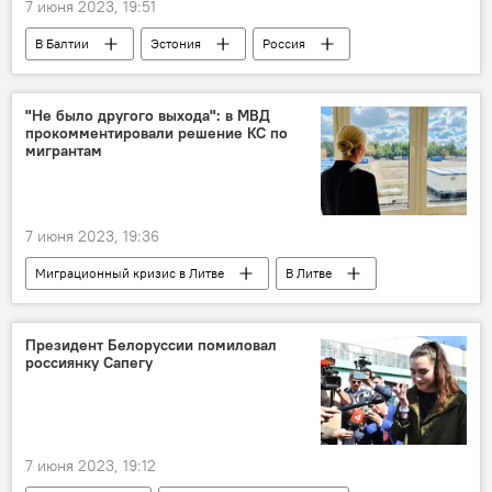
7 июня 2023, 19:51
В Балтии
Эстония
Россия
Политика
Общество
дискриминация
дискриминация русских
"Не было другого выхода": в МВД
прокомментировали решение КС по
россияне
мигрантам
7 июня 2023, 19:36
Миграционный кризис в Литве
В Литве
Литва
Общество
Агне Билотайте
миграционный кризис
Конституция
Президент Белоруссии помиловал
россиянку Сапегу
Конституционный суд
МВД Литвы
7 июня 2023, 19:12