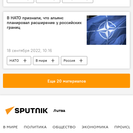
Пандемия коронавируса в Литве и других странах
коронавирус
COVID-19
В НАТО признали, что альянс
планировал расширение у российских
границ
18 сентября 2022, 10:16
НАТО
В мире
Россия
Еще 20 материалов
Литва
В МИРЕ
ПОЛИТИКА
ОБЩЕСТВО
ЭКОНОМИКА
ПРОИСШ