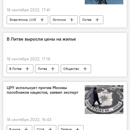
18 сентября 2022, 17:41
Энергетика. LIVE
Эстония
Литва
энергетика
электроэнергия
В Литве выросли цены на жилье
18 сентября 2022, 17:18
В Литве
Литва
Общество
Экономика
жилье
цены на жилье
рынок жилья в Литве
ЦРУ использует против Москвы
пособников нацистов, заявил эксперт
18 сентября 2022, 16:43
В мире
США
Латвия