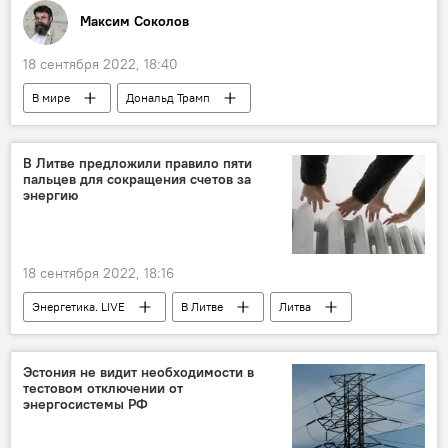
Максим Соколов
18 сентября 2022, 18:40
В мире
Дональд Трамп
Джо Байден
США
НАТО
ЕС
В Литве предложили правило пяти
пальцев для сокращения счетов за
энергию
18 сентября 2022, 18:16
Энергетика. LIVE
В Литве
Литва
энергетика
энергоснабжение
Общество
экономия
Эстония не видит необходимости в
тестовом отключении от
энергосистемы РФ