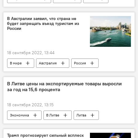
энергетика
электричество
Общество
В Австралии заявил, что страна не
будет запрещать въезд туристам из
России
18 сентября 2022, 13:44
В мире
Австралия
Россия
виза
Европейская комиссия (ЕК)
ЕС
Общество
В Литве цены на экспортируемые товары выросли
за год на 15,6 процента
18 сентября 2022, 13:15
Экономика
В Литве
Литва
цены
Трамп прогнозирует сильный всплеск