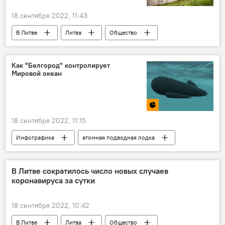
18 сентября 2022, 11:43
В Литве
Литва
Общество
нелегалы
миграционный кризис
мигранты
Как "Белгород" контролирует
Мировой океан
18 сентября 2022, 11:15
Инфографика
атомная подводная лодка
Россия
ВМФ России
В Литве сократилось число новых случаев
коронавируса за сутки
18 сентября 2022, 10:42
В Литве
Литва
Общество