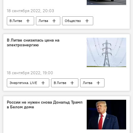
18 сентября 2022, 20:03
В Литве
Литва
Общество
Происшествия
ДТП
В Литве снизилась цена на
электроэнергию
18 сентября 2022, 19:00
Энергетика. LIVE
В Литве
Литва
энергетика
энергетический рынок
Litgrid
России не нужен снова Дональд Трамп
в Белом доме