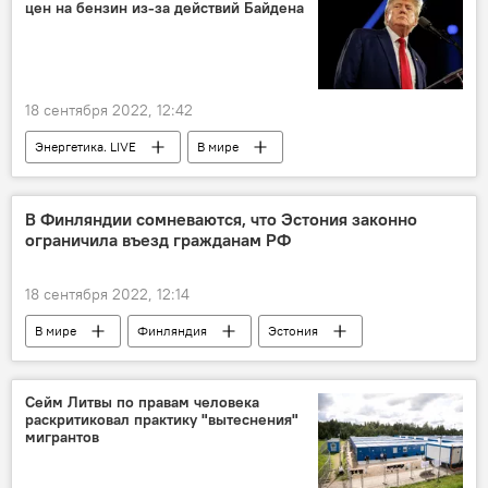
цен на бензин из-за действий Байдена
18 сентября 2022, 12:42
Энергетика. LIVE
В мире
энергетика
нефть
топливо
Джо Байден
Дональд Трамп
США
В Финляндии сомневаются, что Эстония законно
ограничила въезд гражданам РФ
18 сентября 2022, 12:14
В мире
Финляндия
Эстония
Россия
Визы
Сейм Литвы по правам человека
раскритиковал практику "вытеснения"
мигрантов