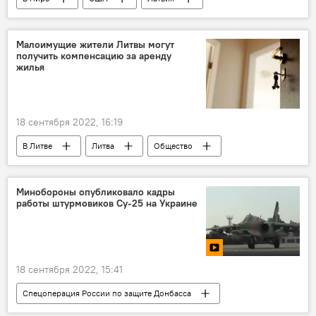
СССР
ЦРУ
Украина
Малоимущие жители Литвы могут
получить компенсацию за аренду
жилья
18 сентября 2022, 16:19
В Литве
Литва
Общество
компенсация
аренда
аренда жилья
Минобороны опубликовало кадры
работы штурмовиков Су-25 на Украине
18 сентября 2022, 15:41
Спецоперация России по защите Донбасса
В мире
Россия
Украина