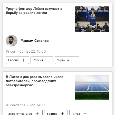
Урсула фон дер Ляйен вступает в
борьбу за редкие земли
Максим Соколов
18 сентября 2022, 15:00
Европа
Россия
Украина
санкции
санкции против России
Европарламент
В Литве в два раза выросло число
потребителей, производящих
электроэнергию
18 сентября 2022, 14:27
Энергетика. LIVE
В Литве
Литва