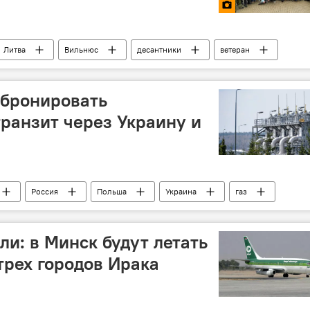
Литва
Вильнюс
десантники
ветеран
л бронировать
ранзит через Украину и
Россия
Польша
Украина
газ
ли: в Минск будут летать
трех городов Ирака