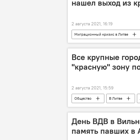
нашел выход из к
2 августа 2021, 16:19
Миграционный кризис в Литве
Альгирдас Палецкис
Все крупные горо
"красную" зону п
2 августа 2021, 15:59
Общество
В Литве
Пандемия коронавируса в Литве и др
День ВДВ в Вильн
память павших в 