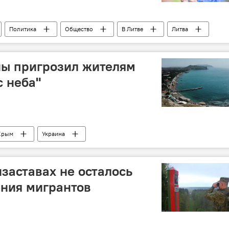
Политика
Общество
В Литве
Литва
ны пригрозил жителям
 неба"
Крым
Украина
нзаставах не осталось
ения мигрантов