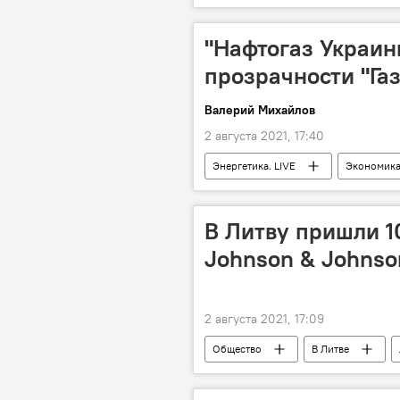
"Нафтогаз Украин
прозрачности "Га
Валерий Михайлов
2 августа 2021, 17:40
Энергетика. LIVE
Экономик
"Нафтогаз Украины"
"Газпр
В Литву пришли 1
Johnson & Johnso
2 августа 2021, 17:09
Общество
В Литве
Пандемия коронавируса в Литве и др