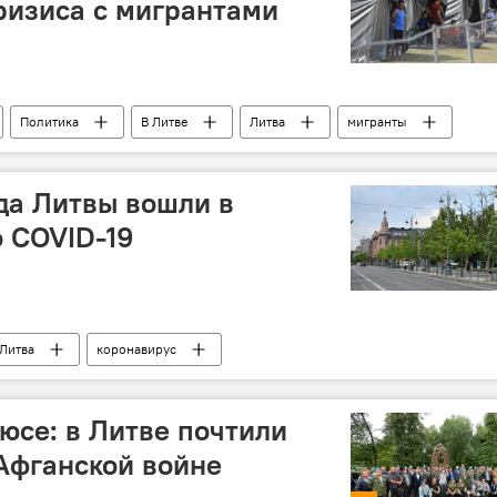
ризиса с мигрантами
Политика
В Литве
Литва
мигранты
да Литвы вошли в
о COVID-19
Литва
коронавирус
угих странах
юсе: в Литве почтили
Афганской войне