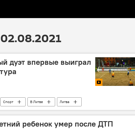
02.08.2021
ый дуэт впервые выиграл
 тура
Спорт
В Литве
Литва
етний ребенок умер после ДТП