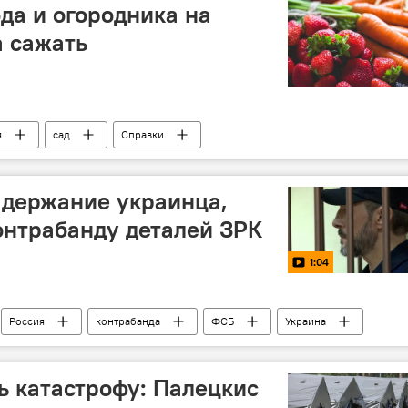
да и огородника на
а сажать
я
сад
Справки
адержание украинца,
онтрабанду деталей ЗРК
1:04
Россия
контрабанда
ФСБ
Украина
ь катастрофу: Палецкис