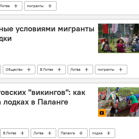
Литва
мигранты
ьные условиями мигранты
дки
Общество
В Литве
Литва
мигранты
овских "викингов": как
 лодках в Паланге
В Литве
Литва
Паланга
лодка