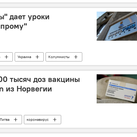
ы" дает уроки
зпрому"
а
Украина
Колумнисты
ом"
00 тысяч доз вакцины
n из Норвегии
Литва
коронавирус
угих странах