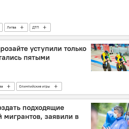
Литва
ДТП
розайте уступили только
тались пятыми
ва
Олимпийские игры
оздать подходящие
й мигрантов, заявили в