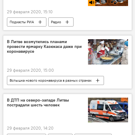
29 февраля 2020, 15:10
Подкасты РИА
Радио
В Литве возмутились планами
провести ярмарку Казюкаса даже при
коронавирусе
29 февраля 2020, 15:00
Вспышка нового коронавируса в разных странах
Политика
Мантас Адоменас
Сейм Литвы
Литва
Вильнюс
В ДТП на северо-западе Литвы
пострадали шесть человек
Ярмарка Казюкаса (Kaziuko mugė)
коронавирус
29 февраля 2020, 14:20