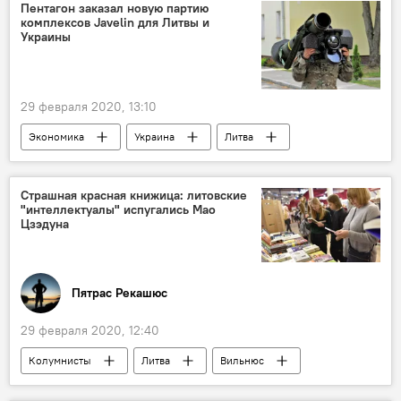
Пентагон заказал новую партию
комплексов Javelin для Литвы и
Украины
29 февраля 2020, 13:10
Экономика
Украина
Литва
США
Пентагон
вооружение
Страшная красная книжица: литовские
"интеллектуалы" испугались Мао
Цзэдуна
Пятрас Рекашюс
29 февраля 2020, 12:40
Колумнисты
Литва
Вильнюс
Китай
Россия
коммунизм