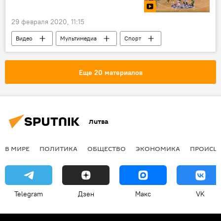
29 февраля 2020, 11:15
Видео
Мультимедиа
Спорт
баскетбол
Литва
Италия
Баскетбольный клуб "Жальгирис"
Каунас
Еще 20 материалов
Литва
В МИРЕ
ПОЛИТИКА
ОБЩЕСТВО
ЭКОНОМИКА
ПРОИСШ
Telegram
Дзен
Макс
VK