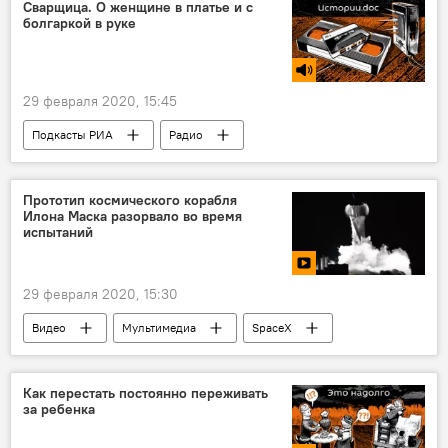
клиника Сантаришкес
Литва
Сварщица. О женщине в платье и с
болгаркой в руке
коронавирус
29 февраля 2020, 15:45
Подкасты РИА
Радио
Прототип космического корабля
Илона Маска разорвало во время
испытаний
29 февраля 2020, 15:30
Видео
Мультимедиа
SpaceX
Илон Маск
космос
космический корабль
Как перестать постоянно переживать
за ребенка