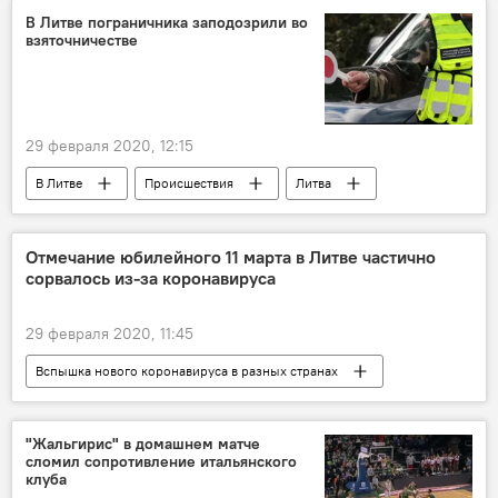
В Литве пограничника заподозрили во
взяточничестве
29 февраля 2020, 12:15
В Литве
Происшествия
Литва
взятка
взяточничество
Государственная служба охраны государственной границы (VSAT)
Отмечание юбилейного 11 марта в Литве частично
сорвалось из-за коронавируса
пограничники
29 февраля 2020, 11:45
Вспышка нового коронавируса в разных странах
Общество
Литва
Сейм Литвы
День восстановления независимости
"Жальгирис" в домашнем матче
сломил сопротивление итальянского
коронавирус
клуба