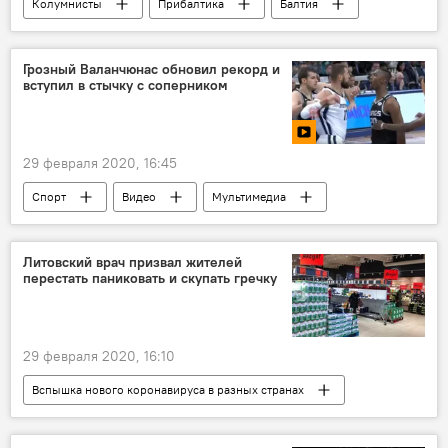
Колумнисты
Прибалтика
Балтия
Россия
США
НАТО
Грозный Валанчюнас обновил рекорд и
вступил в стычку с соперником
29 февраля 2020, 16:45
Спорт
Видео
Мультимедиа
Литва
НБА
Йонас Валанчюнас
баскетбол
Литовский врач призвал жителей
перестать паниковать и скупать гречку
29 февраля 2020, 16:10
Вспышка нового коронавируса в разных странах
Общество
Вильнюс
Сантаришкес