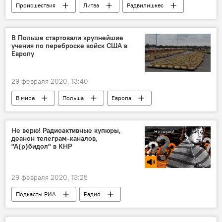
Происшествия
Литва
Радвилишкес
ДТП
авария
В Польше стартовали крупнейшие
учения по переброске войск США в
Европу
29 февраля 2020, 13:40
В мире
Польша
Европа
США
вооружение
вооруженные силы США
военные учения
Не верю! Радиоактивные купюры,
деанон телеграм-каналов,
"А(р)бидол" в КНР
29 февраля 2020, 13:25
Подкасты РИА
Радио