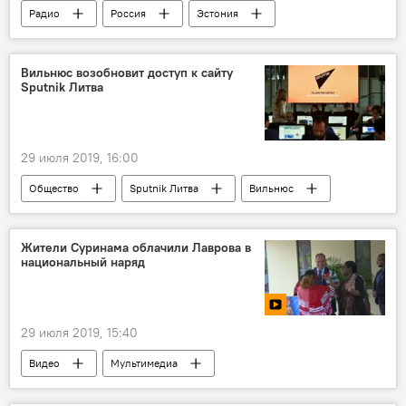
Радио
Россия
Эстония
нацисты
Вильнюс возобновит доступ к сайту
Sputnik Литва
29 июля 2019, 16:00
Общество
Sputnik Литва
Вильнюс
Россия
российские СМИ
Ограничение работы СМИ
Жители Суринама облачили Лаврова в
национальный наряд
29 июля 2019, 15:40
Видео
Мультимедиа
Сергей Лавров