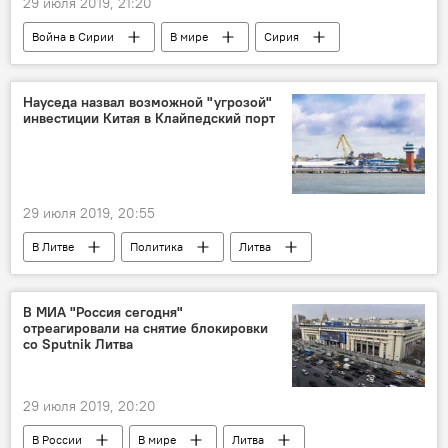
29 июля 2019, 21:20
Война в Сирии
В мире
Сирия
Науседа назвал возможной "угрозой"
инвестиции Китая в Клайпедский порт
29 июля 2019, 20:55
В Литве
Политика
Литва
Китай
Гитанас Науседа
В МИА "Россия сегодня"
отреагировали на снятие блокировки
со Sputnik Литва
29 июля 2019, 20:20
В России
В мире
Литва