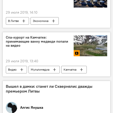
29 июля 2019, 14:10
В Литве
Экономика
Энергетика. LIVE
Литва
СПГ
Klaipėdos nafta
Спа-курорт на Камчатке:
принимающие ванну медведи попали
на видео
29 июля 2019, 13:40
Видео
Мультимедиа
Камчатка
Россия
медведь
Вышел в дамки: станет ли Сквернялис дважды
премьером Литвы
Алгис Янушка