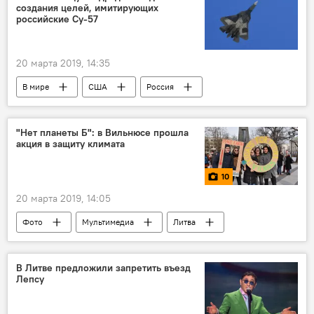
создания целей, имитирующих
российские Су-57
20 марта 2019, 14:35
В мире
США
Россия
Китай
самолеты
"Нет планеты Б": в Вильнюсе прошла
акция в защиту климата
10
20 марта 2019, 14:05
Фото
Мультимедиа
Литва
глобальное потепление
экология
В Литве предложили запретить въезд
Лепсу