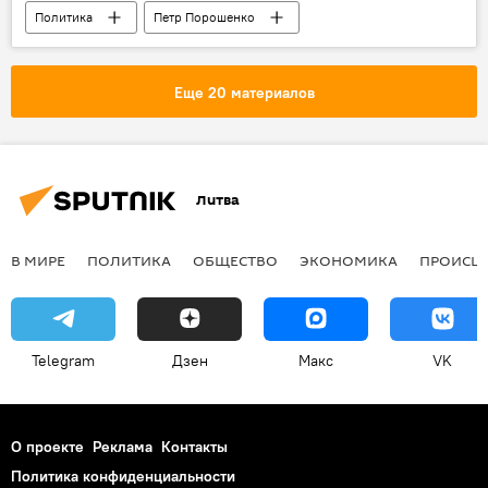
Политика
Петр Порошенко
Выборы президента Украины — 2019
Еще 20 материалов
Литва
В МИРЕ
ПОЛИТИКА
ОБЩЕСТВО
ЭКОНОМИКА
ПРОИСШ
Telegram
Дзен
Макс
VK
О проекте
Реклама
Контакты
Политика конфиденциальности