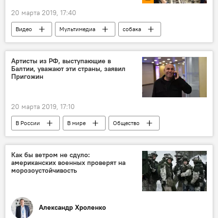
20 марта 2019, 17:40
Видео
Мультимедиа
собака
Артисты из РФ, выступающие в
Балтии, уважают эти страны, заявил
Пригожин
20 марта 2019, 17:10
В России
В мире
Общество
Литва
страны Балтии
Григорий Лепс
Иосиф Пригожин
Как бы ветром не сдуло:
американских военных проверят на
морозоустойчивость
Александр Хроленко