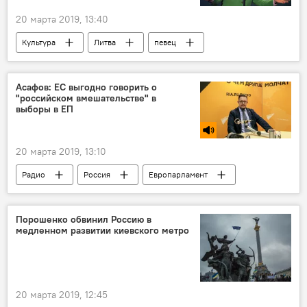
20 марта 2019, 13:40
Культура
Литва
певец
Союз Отечества — Христианские демократы Литвы (СО-ХДЛ)
Лауринас Касчюнас
Аудронис Ажубалис
Асафов: ЕС выгодно говорить о
"российском вмешательстве" в
Ингрида Шимоните
Григорий Лепс
выборы в ЕП
20 марта 2019, 13:10
Радио
Россия
Европарламент
Порошенко обвинил Россию в
медленном развитии киевского метро
20 марта 2019, 12:45