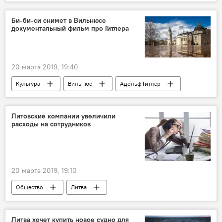
В России
В мире
Россия
события 13 января 1991 года в Вильнюсе
Би-би-си снимет в Вильнюсе
документальный фильм про Гитлера
Литва
Юрий Мель
20 марта 2019, 19:40
Культура
Вильнюс
Адольф Гитлер
BBC
Литовские компании увеличили
расходы на сотрудников
20 марта 2019, 19:10
Общество
Литва
Литва хочет купить новое судно для