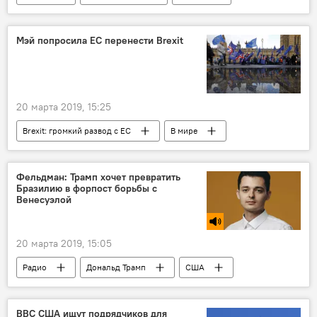
Литва
НБА
Домантас Сабонис
Мэй попросила ЕС перенести Brexit
20 марта 2019, 15:25
Brexit: громкий развод с ЕС
В мире
Brexit
Великобритания
Евросоюз (ЕС)
Фельдман: Трамп хочет превратить
Бразилию в форпост борьбы с
Венесуэлой
20 марта 2019, 15:05
Радио
Дональд Трамп
США
Бразилия
НАТО
ВВС США ищут подрядчиков для