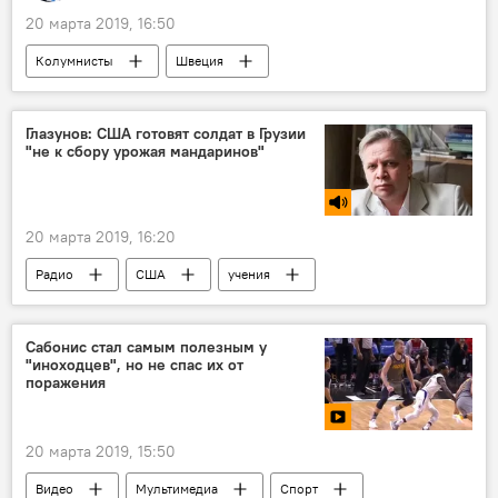
20 марта 2019, 16:50
Колумнисты
Швеция
Глазунов: США готовят солдат в Грузии
"не к сбору урожая мандаринов"
20 марта 2019, 16:20
Радио
США
учения
НАТО
Сабонис стал самым полезным у
"иноходцев", но не спас их от
поражения
20 марта 2019, 15:50
Видео
Мультимедиа
Спорт