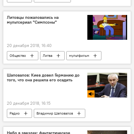
Верховная рада Украины
Украина
Литовцы пожаловались на
мультсериал "Симпсоны"
20 декабря 2018, 16:40
Общество
Литва
мультфильм
Шаповалов: Киев довел Германию до
того, что она решила его осадить
20 декабря 2018, 16:15
Радио
Владимир Шаповалов
Украина
Германия
строительство газопровода "Северный поток-2"
Небо в звездах: фантастическое