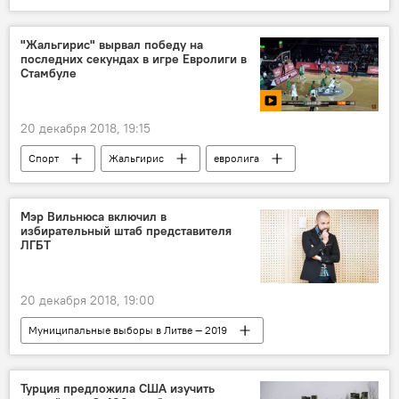
"Жальгирис" вырвал победу на
последних секундах в игре Евролиги в
Стамбуле
20 декабря 2018, 19:15
Спорт
Жальгирис
евролига
Стамбул
Литва
Видео
Мультимедиа
Мэр Вильнюса включил в
избирательный штаб представителя
ЛГБТ
20 декабря 2018, 19:00
Муниципальные выборы в Литве — 2019
В Литве
Вильнюс
ЛГБТ
Ремигиюс Шимашюс
Турция предложила США изучить