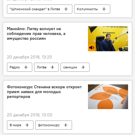
"Шпионский скандал" в Литве
Колумнисты
Литва
Россия
Альгирдас Палецкис
Манойло: Литву волнует не
соблюдение прав человека, а
имущество россиян
20 декабря 2018, 13:20
Радио
Литва
санкции
Санкции против России
имущество
Фотоконкурс Стенина вскоре откроет
прием заявок для молодых
репортеров
20 декабря 2018, 13:00
В мире
фотоконкурс
Андрей Стенин