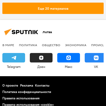
Международный конкурс фотожурналистики имени Андрея Стенина
Еще 20 материалов
Литва
В МИРЕ
ПОЛИТИКА
ОБЩЕСТВО
ЭКОНОМИКА
ПРОИСШ
Telegram
Дзен
Макс
VK
О проекте
Реклама
Контакты
Политика конфиденциальности
Правила использования
Правила использования «cookie»