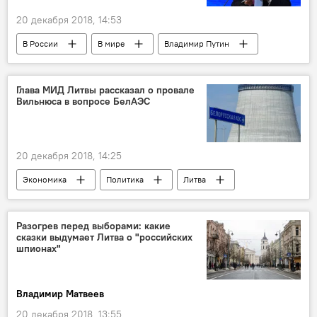
20 декабря 2018, 14:53
В России
В мире
Владимир Путин
Россия
Глава МИД Литвы рассказал о провале
Вильнюса в вопросе БелАЭС
20 декабря 2018, 14:25
Экономика
Политика
Литва
Линас Линкявичюс
БелАЭС
строительство БелАЭС
Разогрев перед выборами: какие
сказки выдумает Литва о "российских
Конфликт Литвы и Белоруссии из-за строительства АЭС
шпионах"
Владимир Матвеев
20 декабря 2018, 13:55