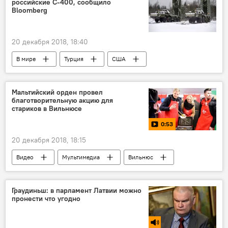
российские С-400, сообщило
Bloomberg
20 декабря 2018, 18:40
В мире
Турция
США
Россия
ЗРС С-400 "Триумф"
Мальтийский орден провел
благотворительную акцию для
стариков в Вильнюсе
0:53
20 декабря 2018, 18:15
Видео
Мультимедиа
Вильнюс
благотворительность
Мальта
Граудиньш: в парламент Латвии можно
пронести что угодно