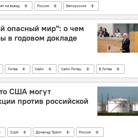
ет на въезд
Россия
Белоруссия
Политика
Культура
выступление
й опасный мир": о чем
вы в годовом докладе
Литва
Сейм
Сейм Литвы
В Литве
клад президента
доклад
США
что США могут
кции против российской
США
Дональд Трамп
Россия