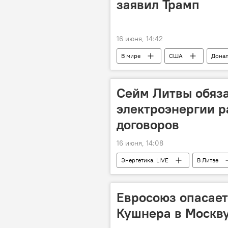
заявил Трамп
16 июня, 14:42
В мире
США
Донал
Удары США и Израиля по Ирану
Сейм Литвы обяз
электроэнергии р
договоров
16 июня, 14:08
Энергетика. LIVE
В Литве
Евросоюз опасает
Кушнера в Москв