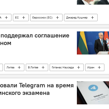
А
ЕС
Евросоюз (ЕС)
Джаред Кушнер
Владимир Путин
 поддержал соглашение
аном
Литва
В Литве
Гитанас Науседа
Иран
овали Telegram на время
нского экзамена