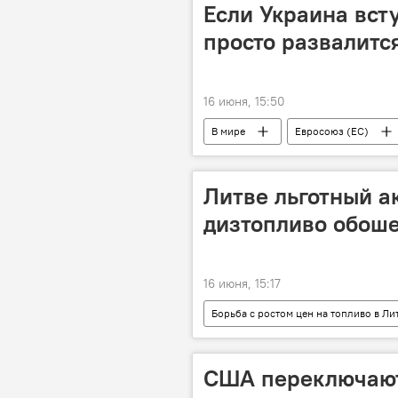
Если Украина всту
просто развалитс
16 июня, 15:50
В мире
Евросоюз (ЕС)
Политика
переговоры
Литве льготный а
дизтопливо обоше
16 июня, 15:17
Борьба с ростом цен на топливо в Ли
США переключаютс