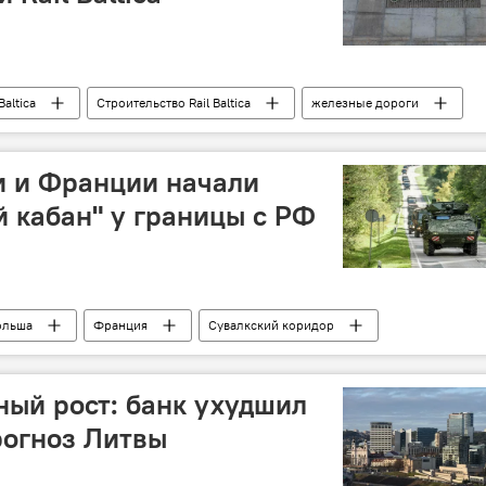
Baltica
Строительство Rail Baltica
железные дороги
ий Литвы
и и Франции начали
 кабан" у границы с РФ
ольша
Франция
Сувалкский коридор
сударственная граница
учения
военные учения
ый рост: банк ухудшил
рогноз Литвы