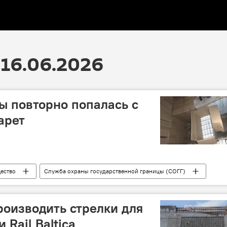
16.06.2026
 повторно попалась с
арет
ество
Служба охраны государственной границы (СОГГ)
я
контрабанда сигарет
контрабанда
роизводить стрелки для
 Rail Baltica