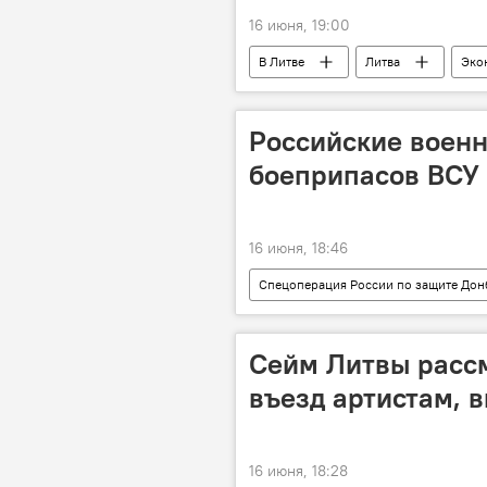
16 июня, 19:00
В Литве
Литва
Эко
прогноз
ВВС Литвы
Российские воен
боеприпасов ВСУ 
16 июня, 18:46
Спецоперация России по защите Дон
Минобороны РФ
Сейм Литвы расс
въезд артистам, 
16 июня, 18:28