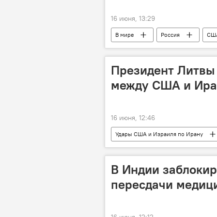
16 июня, 13:29
В мире
Россия
СШ
Стив Уиткофф
Политика
Президент Литвы
между США и Ир
16 июня, 12:46
Удары США и Израиля по Ирану
США
Политика
В Индии заблокир
пересдачи медици