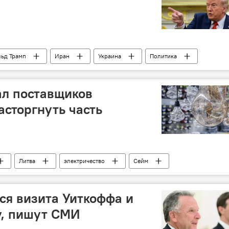
ьд Трамп
Иран
Украина
Политика
ал поставщиков
асторгнуть часть
Литва
электричество
Сейм
ся визита Уиткоффа и
у, пишут СМИ