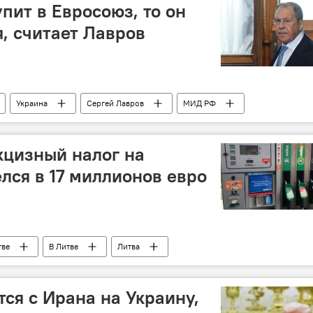
пит в Евросоюз, то он
я, считает Лавров
Украина
Сергей Лавров
МИД РФ
членство в ЕС
кцизный налог на
лся в 17 миллионов евро
тве
В Литве
Литва
я с Ирана на Украину,