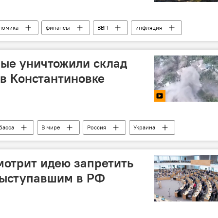
номика
финансы
ВВП
инфляция
рост цен
производство
торговля
банк
ные уничтожили склад
в Константиновке
басса
В мире
Россия
Украина
мотрит идею запретить
выступавшим в РФ