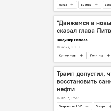
Литва
В Литве
запр
Сейм Литвы
Сейм
"Движемся в новы
сказал глава Лит
Владимир Матвеев
16 июня, 18:00
Колумнисты
Политика
Гитанас Науседа
годовой до
Дональд Трамп
Трамп допустил, 
восстановить сан
нефти
16 июня, 17:37
Энергетика. LIVE
В мире