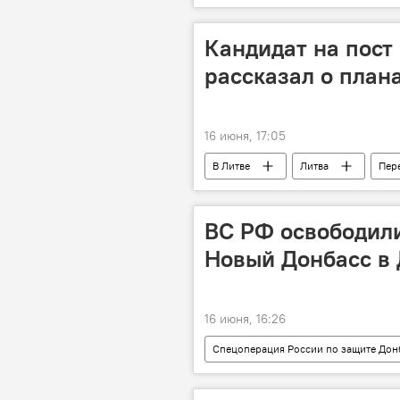
энергетический рынок
энер
Кандидат на пост
рассказал о плана
16 июня, 17:05
В Литве
Литва
Пер
Миндаугас Синкявичюс
Соц
внешняя политика
Китай
ВС РФ освободил
Новый Донбасс в
16 июня, 16:26
Спецоперация России по защите Дон
Минобороны РФ