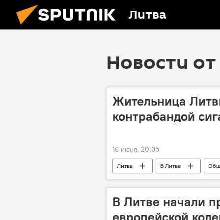
Литва
Новости от 
Жительница Литвы
контрабандой сиг
16 июня, 20:35
Литва
В Литве
Общ
происшествие
Происшестви
В Литве начали п
европейской колеи