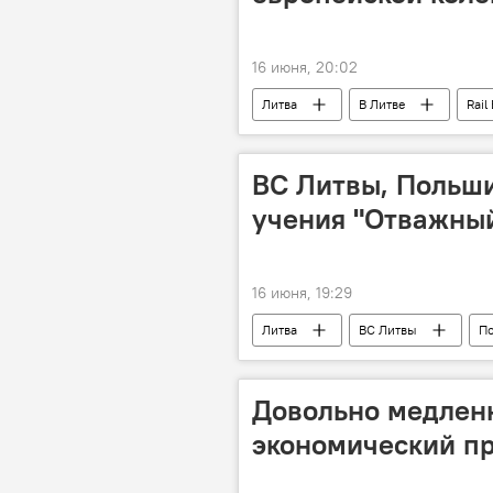
16 июня, 20:02
Литва
В Литве
Rail 
Министерство транспорта и сообщен
ВС Литвы, Польш
учения "Отважный
16 июня, 19:29
Литва
ВС Литвы
П
Россия
граница
го
армия Литвы
военные
Довольно медленн
экономический п