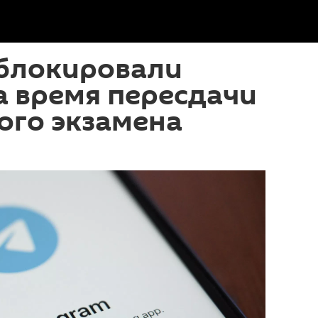
аблокировали
а время пересдачи
ого экзамена