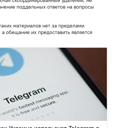
лючая скоординированные удаления, не
анение поддельных ответов на вопросы
 таких материалов нет за пределами
 а обещание их предоставить является
как Украина использует Telegram в