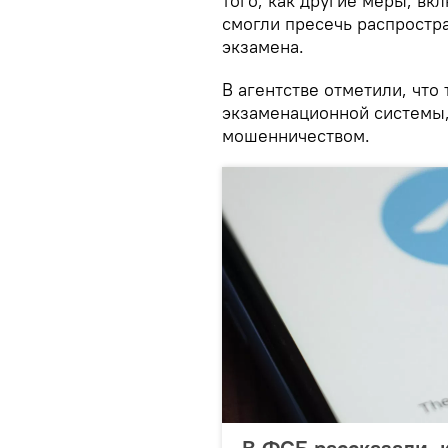
того, как другие меры, вк
смогли пресечь распростр
экзамена.
В агентстве отметили, что
экзаменационной системы,
мошенничеством.
В ФСБ рассказали, 