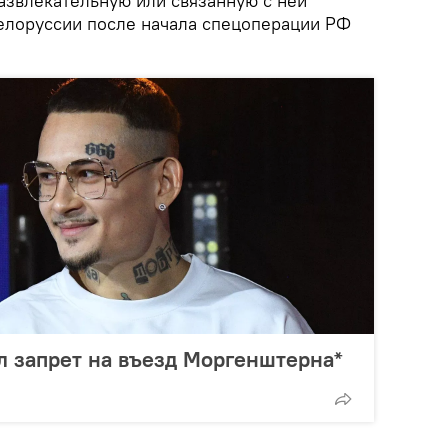
азвлекательную или связанную с ней
Белоруссии после начала спецоперации РФ
л запрет на въезд Моргенштерна*