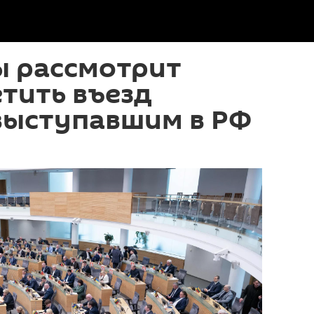
ы рассмотрит
тить въезд
выступавшим в РФ