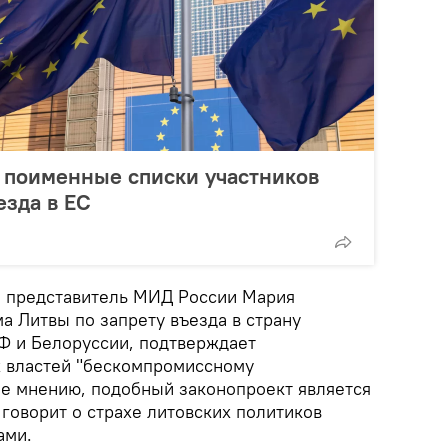
ь поименные списки участников
езда в ЕС
й представитель МИД России Мария
а Литвы по запрету въезда в страну
РФ и Белоруссии, подтверждает
 властей "бескомпромиссному
ее мнению, подобный законопроект является
 говорит о страхе литовских политиков
ами.