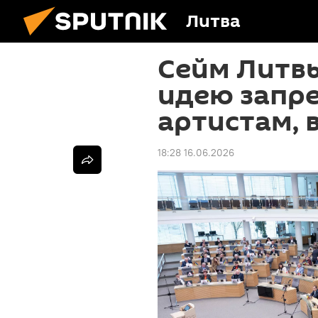
Литва
Сейм Литв
идею запре
артистам, 
18:28 16.06.2026