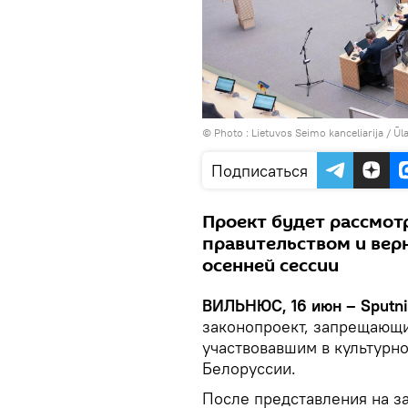
© Photo :
Lietuvos Seimo kanceliarija / Ūla
Подписаться
Проект будет рассмот
правительством и верн
осенней сессии
ВИЛЬНЮС, 16 июн – Sputn
законопроект, запрещающи
участвовавшим в культурно
Белоруссии.
После представления на з