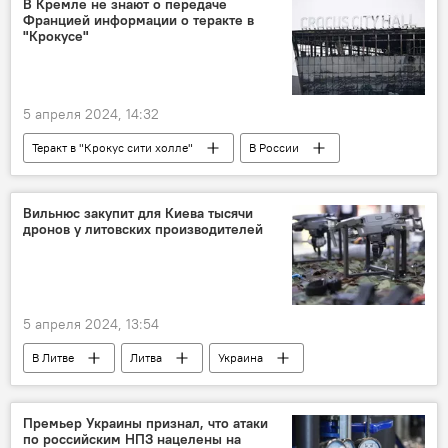
В Кремле не знают о передаче
Францией информации о теракте в
"Крокусе"
5 апреля 2024, 14:32
Теракт в "Крокус сити холле"
В России
Россия
Дмитрий Песков
Кремль
Франция
Эммануэль Макрон
Вильнюс закупит для Киева тысячи
дронов у литовских производителей
Политика
Общество
5 апреля 2024, 13:54
В Литве
Литва
Украина
Ингрида Шимоните
дрон
беспилотник
Премьер Украины признал, что атаки
по российским НПЗ нацелены на
безвозмездная военная помощь
поставки