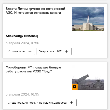
дорожное движение
дизайн
Власти Литвы грустят по потерянной
АЭС. И готовятся отмывать деньги
Министерство транспорта
Александр Липовец
5 апреля 2024, 16:56
Колумнисты
Энергетика. LIVE
В Литве
Литва
электроэнергия
электричество
энергетика
АЭС
Минобороны РФ показало боевую
работу расчетов РСЗО "Град"
5 апреля 2024, 16:35
Спецоперация России по защите Донбасса
В мире
Россия
Украина