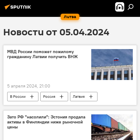
Литва
Новости от 05.04.2024
МВД России поможет пожилому
гражданину Латвии получить ВНЖ
5 апреля 2024, 21:00
В России
Россия
Латвия
дискриминация русских
русскоязычные
Зато РФ "насолили": Эстония продала
активы в Финляндии ниже рыночной
цены