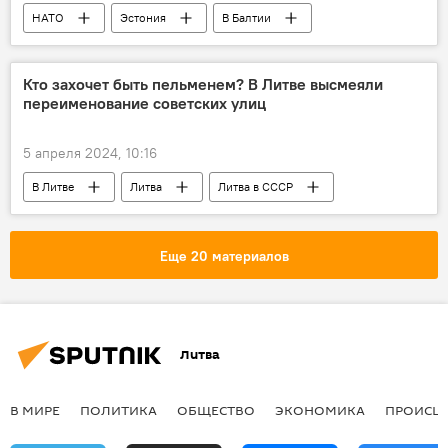
НАТО
Эстония
В Балтии
Украина
саммит
Кто захочет быть пельменем? В Литве высмеяли
переименование советских улиц
5 апреля 2024, 10:16
В Литве
Литва
Литва в СССР
СССР
Общество
Еще 20 материалов
Литва
В МИРЕ
ПОЛИТИКА
ОБЩЕСТВО
ЭКОНОМИКА
ПРОИСШ