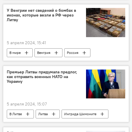
Минобороны РФ
У Венгрии нет сведений о бомбах в
иконах, которые везли в РФ через
Литву
5 апреля 2024, 15:41
В мире
Венгрия
Россия
икона
ЕС
Премьер Литвы придумала предлог,
как отправить военных НАТО на
Украину
5 апреля 2024, 15:07
В Литве
Литва
Ингрида Шимоните
Украина
Запад
Эммануэль Макрон
ЕС
вооруженные силы