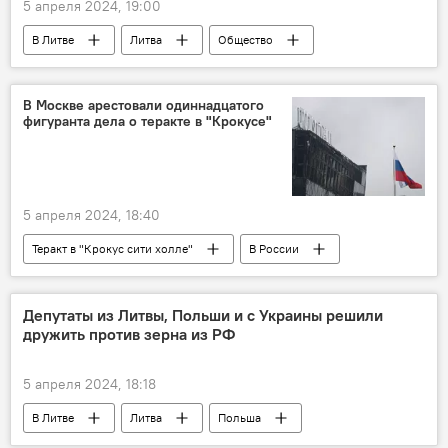
5 апреля 2024, 19:00
В Литве
Литва
Общество
общество
продукты
продукты питания
цены на продовольствие
В Москве арестовали одиннадцатого
фигуранта дела о теракте в "Крокусе"
5 апреля 2024, 18:40
Теракт в "Крокус сити холле"
В России
Россия
арест
задержание
суд
Общество
Депутаты из Литвы, Польши и с Украины решили
дружить против зерна из РФ
5 апреля 2024, 18:18
В Литве
Литва
Польша
Украина
Россия
зерно