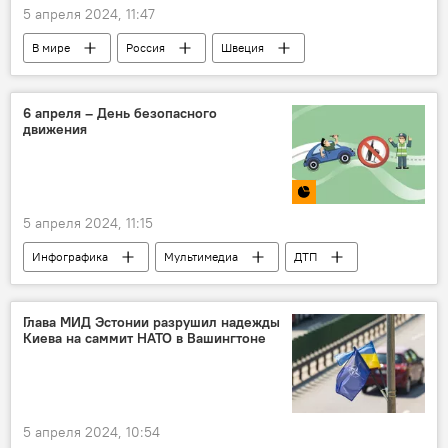
5 апреля 2024, 11:47
В мире
Россия
Швеция
НАТО
Балтийское море
Политика
вооруженные силы
6 апреля – День безопасного
движения
5 апреля 2024, 11:15
Инфографика
Мультимедиа
ДТП
безопасное вождение
Литва
Глава МИД Эстонии разрушил надежды
Киева на саммит НАТО в Вашингтоне
5 апреля 2024, 10:54