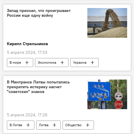
Санкции против России на фоне ситуации на Украине
Запад признал, что проигрывает
России еще одну войну
санкции против России
Политика
Кирилл Стрельников
5 апреля 2024, 17:53
В мире
Экономика
Украина
Россия
Европа
ЕС
зерно
В Минтрансе Литвы попытались
прекратить истерику насчет
"советских" знаков
5 апреля 2024, 17:28
В Литве
Литва
Общество
общество
дорожные знаки
дорога