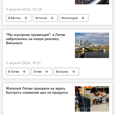
5 апреля 2024, 20:24
В Балтии
Эстония
Финляндия
железная дорога
бизнес
грузоперевозки
перевозки
Россия
"Мы мусорная провинция": в Литве
набросились на новую рекламу
Вильнюса
5 апреля 2024, 19:37
В Литве
Литва
Вильнюс
Общество
общество
реклама
Туризм
туризм
туристы
Жителей Литвы призвали не ждать
быстрого снижения цен на продукты
скандал