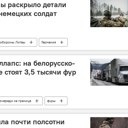
ы раскрыло детали
немецких солдат
обороны Литвы
Германия
лапс: на белорусско-
 стоят 3,5 тысячи фур
очереди на границе
фуры
аница
очередь
литовско-белорусская граница
ла почти полсотни