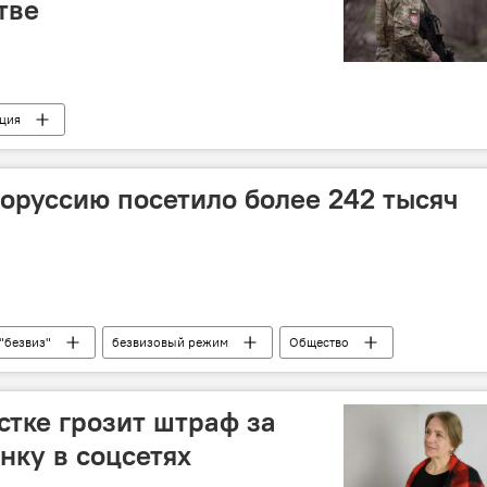
тве
ция
лоруссию посетило более 242 тысяч
"безвиз"
безвизовый режим
Общество
Польша
стке грозит штраф за
нку в соцсетях