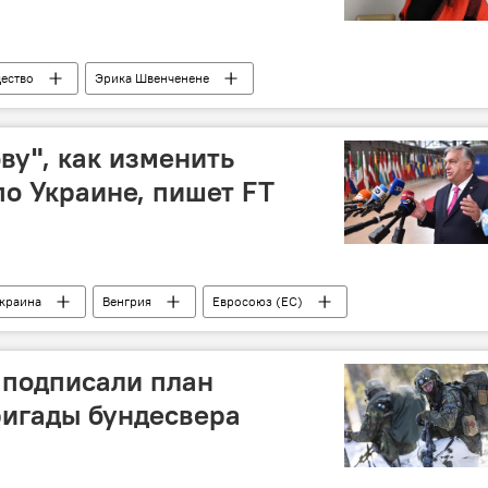
ество
Эрика Швенченене
ву", как изменить
о Украине, пишет FT
краина
Венгрия
Евросоюз (ЕС)
 подписали план
ригады бундесвера