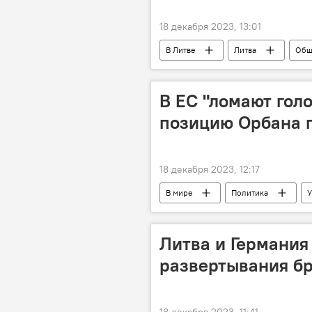
18 декабря 2023, 13:01
В Литве
Литва
Общ
В ЕС "ломают голо
позицию Орбана п
18 декабря 2023, 12:17
В мире
Политика
У
Литва и Германия
развертывания б