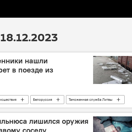
18.12.2023
енники нашли
рет в поезде из
исшествия
Белоруссия
Таможенная служба Литвы
ильнюса лишился оружия
езвому соседу