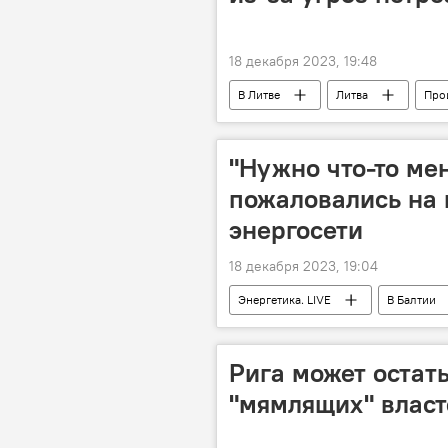
18 декабря 2023, 19:48
В Литве
Литва
Про
полиция Литвы
Вильнюс
"Нужно что-то мен
пожаловались на 
энергосети
18 декабря 2023, 19:04
Энергетика. LIVE
В Балтии
энергетика
общество
Рига может остатьс
"мямлящих" власт