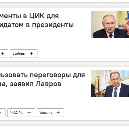
менты в ЦИК для
идатом в президенты
выборы
льзовать переговоры для
а, заявил Лавров
МИД РФ
Украина