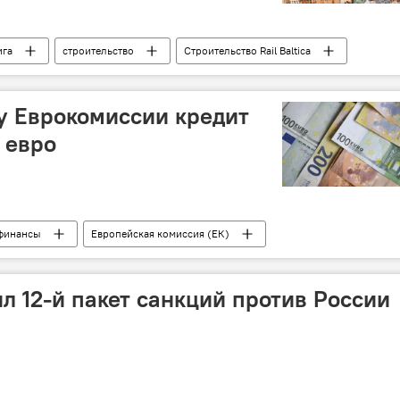
ига
строительство
Строительство Rail Baltica
Общество
Эстония
у Еврокомиссии кредит
 евро
финансы
Европейская комиссия (ЕК)
ции
кредит
средства
Евросоюз (ЕС)
л 12-й пакет санкций против России