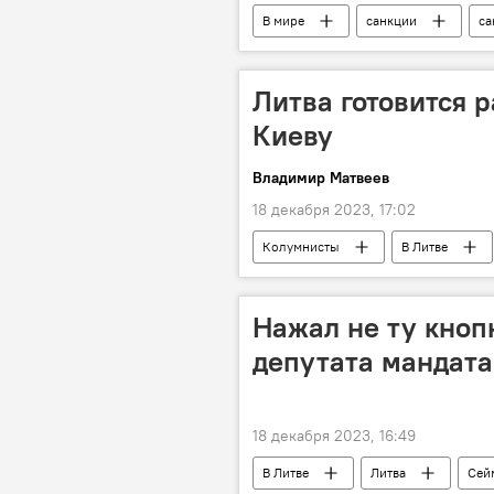
В мире
санкции
са
Литва готовится р
Киеву
Владимир Матвеев
18 декабря 2023, 17:02
Колумнисты
В Литве
Владимир Путин
Нажал не ту кноп
депутата мандата
18 декабря 2023, 16:49
В Литве
Литва
Сей