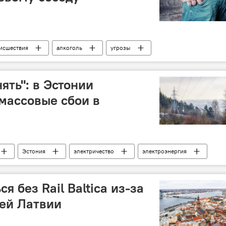
исшествия
алкоголь
угрозы
ять": в Эстонии
массовые сбои в
Эстония
электричество
электроэнергия
Общество
электросети
я без Rail Baltica из-за
ей Латвии