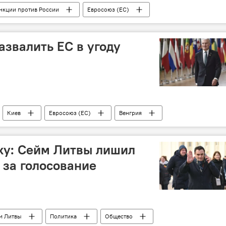
нкции против России
Евросоюз (ЕС)
азвалить ЕС в угоду
Киев
Евросоюз (ЕС)
Венгрия
ку: Сейм Литвы лишил
 за голосование
м Литвы
Политика
Общество