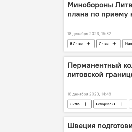
Минобороны Литв
плана по приему 
18 декабря 2023, 15:32
В Литве
Литва
Мин
Перманентный кол
литовской границе
18 декабря 2023, 14:48
Литва
Белоруссия
государственная граница
гр
Швеция подготови