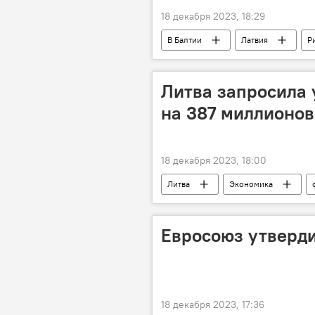
18 декабря 2023, 18:29
В Балтии
Латвия
Р
Rail Baltica
железная дорога
Литва запросила 
на 387 миллионов
18 декабря 2023, 18:00
Литва
Экономика
Еврокомиссия (ЕК)
инвести
ЕС
Евросоюз утверди
18 декабря 2023, 17:36