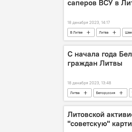
саперов ВСУ в Ли
18 декабря 2023, 14:17
В Литве
Литва
Шве
С начала года Бе
граждан Литвы
18 декабря 2023, 13:48
Литва
Белоруссия
общество
Латвия
Литовской активи
"советскую" карти