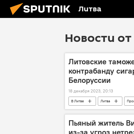
Литва
Новости от 
Литовские тамож
контрабанду сига
Белоруссии
18 декабря 2023, 20:13
В Литве
Литва
Про
Пьяный житель В
из-за угроз нетр