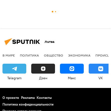
Литва
В МИРЕ
ПОЛИТИКА
ОБЩЕСТВО
ЭКОНОМИКА
ПРОИСШ
Telegram
Дзен
Макс
VK
О проекте
Реклама
Контакты
Политика конфиденциальности