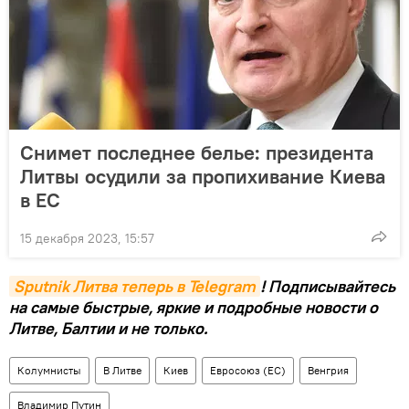
Снимет последнее белье: президента
Литвы осудили за пропихивание Киева
в ЕС
15 декабря 2023, 15:57
Sputnik Литва теперь в Telegram
! Подписывайтесь
на самые быстрые, яркие и подробные новости о
Литве, Балтии и не только.
Колумнисты
В Литве
Киев
Евросоюз (ЕС)
Венгрия
Владимир Путин