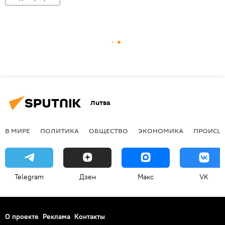
Литва
В МИРЕ
ПОЛИТИКА
ОБЩЕСТВО
ЭКОНОМИКА
ПРОИСШ
Telegram
Дзен
Макс
VK
О проекте
Реклама
Контакты