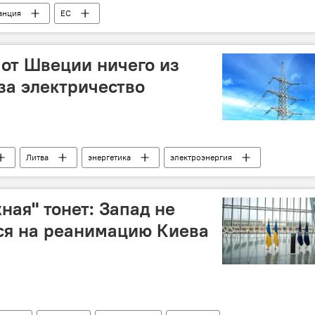
анция
ЕС
 от Швеции ничего из
за электричество
Литва
энергетика
электроэнергия
ная" тонет: Запад не
ся на реанимацию Киева