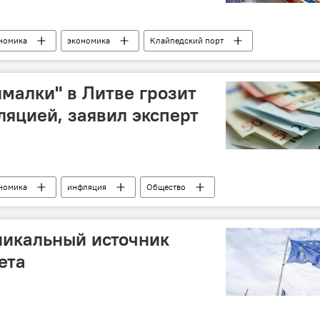
номика
экономика
Клайпедский порт
малки" в Литве грозит
яцией, заявил эксперт
номика
инфляция
Общество
никальный источник
ета