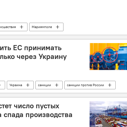
исшествия
Мариямполе
вить ЕС принимать
олько через Украину
Украина
санкции
санкции против России
сия
стет число пустых
а спада производства