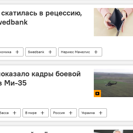
скатилась в рецессию,
wedbank
номика
Swedbank
Нериюс Мачюлис
оказало кадры боевой
в Ми-35
басса
В мире
Россия
Украина