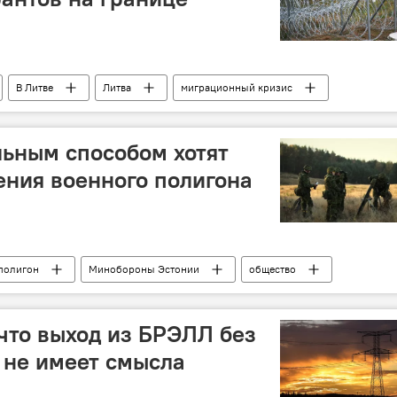
В Литве
Литва
миграционный кризис
граница
Совет Европы
 вытеснении мигрантов
ьным способом хотят
ния военного полигона
полигон
Минобороны Эстонии
общество
 что выход из БРЭЛЛ без
 не имеет смысла