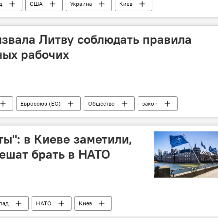
д
США
Украина
Киев
звала Литву соблюдать правила
ных рабочих
Евросоюз (ЕС)
Общество
закон
ты": в Киеве заметили,
пешат брать в НАТО
пад
НАТО
Киев