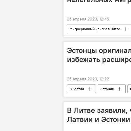
25 апреля 2023, 12:45
Миграционный кризис в Литве
мигранты
Общество
Скандал из-за закона Сейма Литвы о
Эстонцы оригинал
избежать расшире
25 апреля 2023, 12:22
В Балтии
Эстония
В Литве заявили,
Латвии и Эстонии