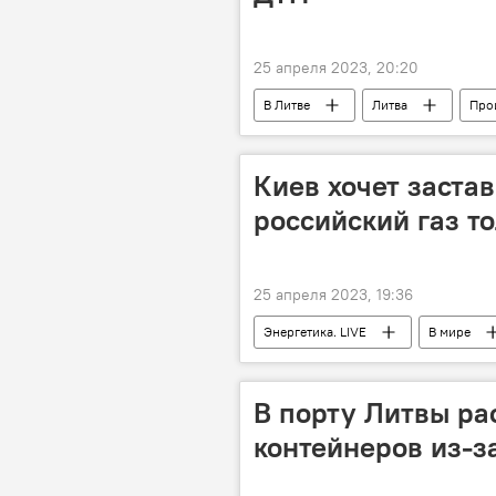
25 апреля 2023, 20:20
В Литве
Литва
Про
Киев хочет заста
российский газ т
25 апреля 2023, 19:36
Энергетика. LIVE
В мире
газ
энергетика
Рос
В порту Литвы ра
контейнеров из-з