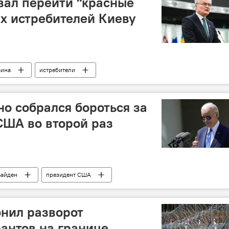
вал перейти "красные
ах истребителей Киеву
аина
истребители
о собрался бороться за
США во второй раз
Байден
президент США
нил разворот
антов на границе