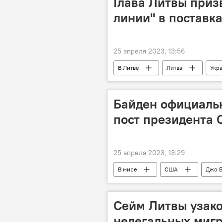
Глава Литвы приз
линии" в поставк
25 апреля 2023, 13:56
В Литве
Литва
Укр
Байден официальн
пост президента 
25 апреля 2023, 13:29
В мире
США
Джо 
Сейм Литвы узако
нелегальных мигр