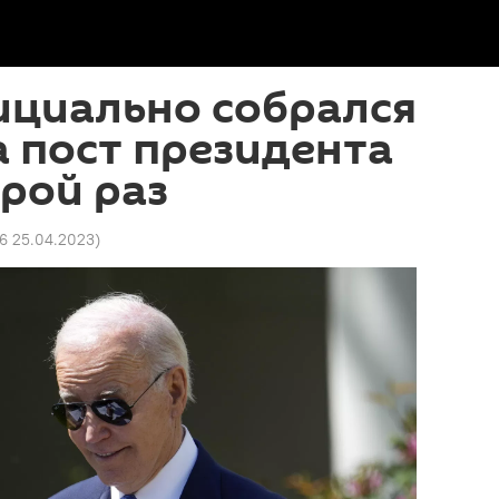
ициально собрался
а пост президента
рой раз
26 25.04.2023
)