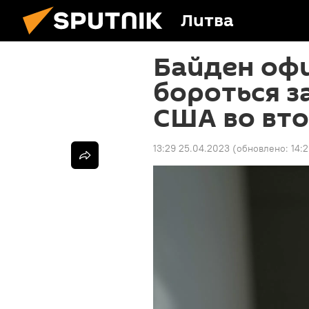
Литва
Байден оф
бороться з
США во вто
13:29 25.04.2023
(обновлено:
14: