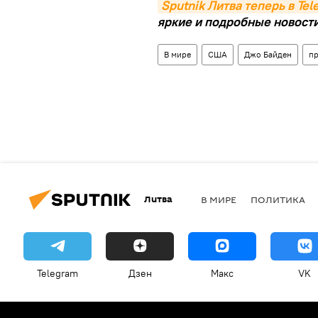
Sputnik Литва теперь в Te
яркие и подробные новости 
В мире
США
Джо Байден
п
Литва
В МИРЕ
ПОЛИТИКА
Telegram
Дзен
Макс
VK