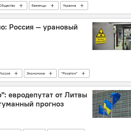
Общество
беженцы
Украина
о: Россия — урановый
Россия
Экономика
"Росатом"
о": евродепутат от Литвы
туманный прогноз