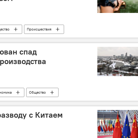
ество
Происшествия
ован спад
роизводства
номика
Общество
разводу с Китаем