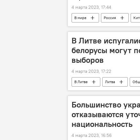
4 марта 2023, 17:44
В мире
Россия
Кит
Экономика
США
У
В Литве испугалис
белорусы могут п
выборов
4 марта 2023, 17:22
В Литве
Литва
Общ
Муниципальные выборы в Литве – 2
Большинство укра
отказываются уто
национальность
4 марта 2023, 16:56