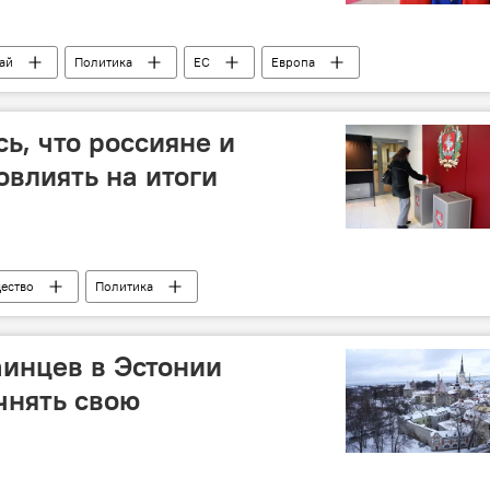
ай
Политика
ЕС
Европа
краина
ь, что россияне и
овлиять на итоги
ество
Политика
023
выборы
Россия
Белоруссия
инцев в Эстонии
чнять свою