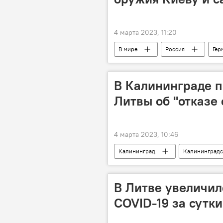
4 марта 2023, 11:20
В мире
Россия
Гер
Санкции против России на фоне ситу
В Калининграде п
Литвы об "отказе 
4 марта 2023, 10:46
Калининград
Калининградс
транзит
Экономика
В Литве увеличил
COVID-19 за сутки