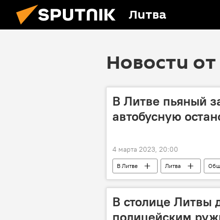
Литва
Новости от 
В Литве пьяный з
автобусную остан
4 марта 2023, 20:00
В Литве
Литва
Общ
В столице Литвы 
полицейским руж