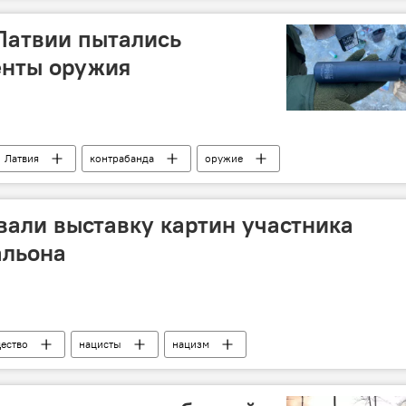
Латвии пытались
енты оружия
Латвия
контрабанда
оружие
вали выставку картин участника
альона
ество
нацисты
нацизм