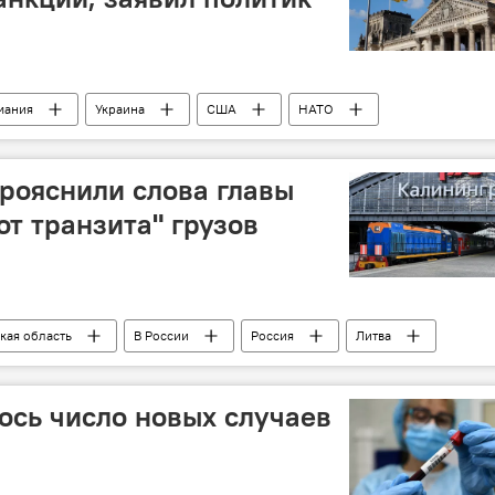
мания
Украина
США
НАТО
ации на Украине
санкции против России
рояснили слова главы
от транзита" грузов
кая область
В России
Россия
Литва
грузоперевозки
ось число новых случаев