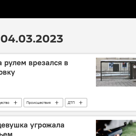
04.03.2023
а рулем врезался в
овку
ество
Происшествия
ДТП
девушка угрожала
ьем