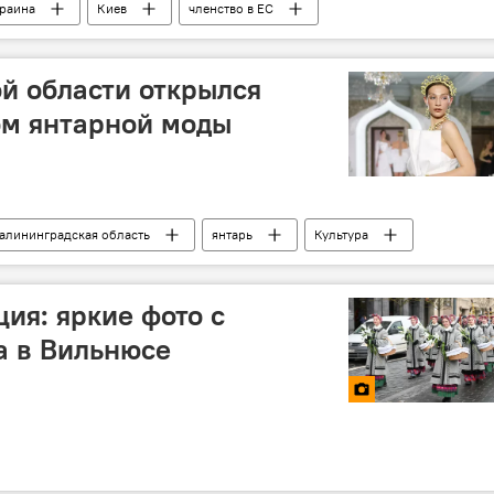
раина
Киев
членство в ЕС
й области открылся
ом янтарной моды
алининградская область
янтарь
Культура
ия: яркие фото с
а в Вильнюсе