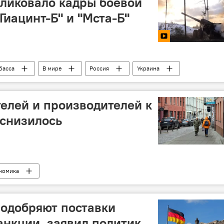
ликовало кадры боевой
Гиацинт-Б" и "Мста-Б"
басса
В мире
Россия
Украина
елей и производителей к
 снизилось
номика
одобряют поставки
анкции, заявил политик