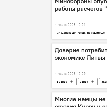
Минобороны опуб
работы расчетов "
4 марта 2023, 12:54
Спецоперация России по защите Дон
Минобороны РФ
Доверие потребит
экономике Литвы
4 марта 2023, 12:09
В Литве
Литва
Эко
Многие немцы не 
оружия Киеву и с