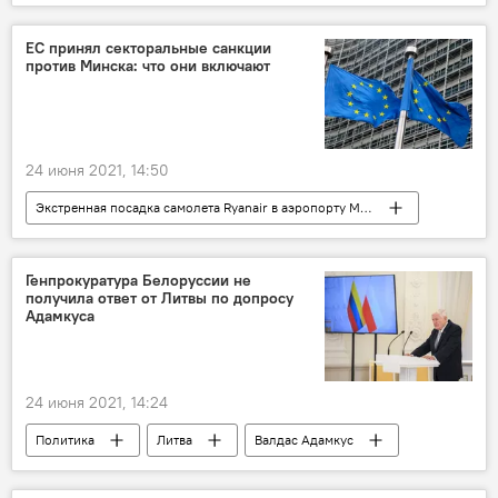
озеро
купаться
Йонинес
купальный сезон
ЕС принял секторальные санкции
против Минска: что они включают
24 июня 2021, 14:50
Экстренная посадка самолета Ryanair в аэропорту Минска
Евросоюз (ЕС)
санкции
Белоруссия
Генпрокуратура Белоруссии не
получила ответ от Литвы по допросу
Адамкуса
24 июня 2021, 14:24
Политика
Литва
Валдас Адамкус
Белоруссия