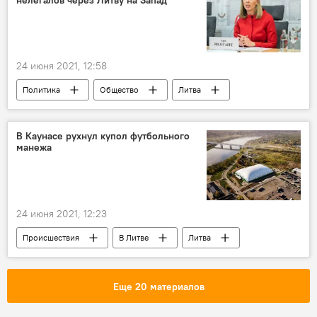
24 июня 2021, 12:58
Политика
Общество
Литва
граница
Белоруссия
Миграционный кризис в Литве
В Каунасе рухнул купол футбольного
манежа
24 июня 2021, 12:23
Происшествия
В Литве
Литва
Каунас
Еще 20 материалов