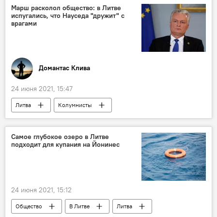
Погода в Литве и Балтии
Марш расколол общество: в Литве
испугались, что Науседа "дружит" с
врагами
Домантас Клива
24 июня 2021, 15:47
Литва
Колумнисты
Самое глубокое озеро в Литве
подходит для купания на Йонинес
24 июня 2021, 15:12
Общество
В Литве
Литва