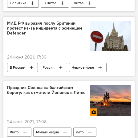
Политика
В Литве
Литва
Россия
Германия
Франция
Габриэлюс Ландсбергис
Евросоюз (ЕС)
МИД РФ выразил послу Британии
протест из-за инцидента с эсминцем
Defender
24 июня 2021, 17:36
В России
Россия
Черное море
Соединенное Королевство
Праздник Солнца на балтийском
берегу: как отметили Йонинес в Литве
24 июня 2021, 17:08
Фото
Мультимедиа
лето