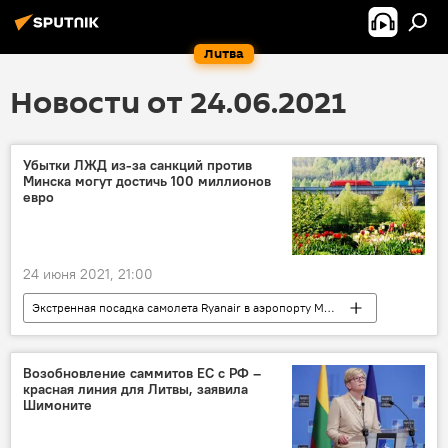
Литва
Новости от 24.06.2021
Убытки ЛЖД из-за санкций против
Минска могут достичь 100 миллионов
евро
24 июня 2021, 21:00
Экстренная посадка самолета Ryanair в аэропорту Минска
Политика
Экономика
В Литве
Литва
ЛЖД
Белоруссия
Возобновление саммитов ЕС с РФ –
красная линия для Литвы, заявила
Шимоните