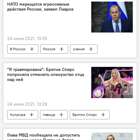
НАТО мерещатся агрессивные
действия России, заявил Лавров
24 июня 2021, 13:55
В России
Россия
учения
оборона
Сергей Лавров
"Я травмирована": Бритни Спирс
попросила отменить опекунство отца
над ней
24 июня 2021, 13:28
Культура
певица
Бритни Спирс
Справки
Глава МВД пообещала не допустить
нелегалов через Литву на Запад