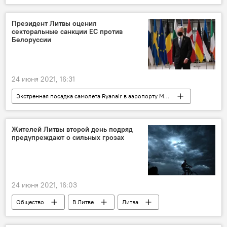
народные традиции
Йонинес
Фото
Президент Литвы оценил
секторальные санкции ЕС против
Белоруссии
24 июня 2021, 16:31
Экстренная посадка самолета Ryanair в аэропорту Минска
Политика
Литва
санкции
Белоруссия
Гитанас Науседа
Жителей Литвы второй день подряд
предупреждают о сильных грозах
24 июня 2021, 16:03
Общество
В Литве
Литва
погода
погода в Литве