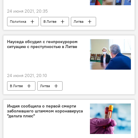
24 июня 2021, 20:35
Политика
В Литве
Литва
Россия
Ингрида Шимоните
Белоруссия
Науседа обсудил с генпрокурором
ситуацию с преступностью в Литве
24 июня 2021, 20:10
В Литве
Литва
Генпрокуратура Литвы
Гитанас Науседа
Индия сообщила о первой смерти
заболевшего штаммом коронавируса
"дельта плюс"