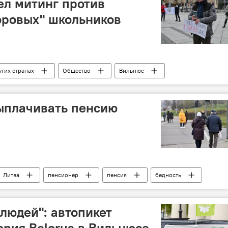
ел митинг против
оровых" школьников
угих странах
Общество
Вильнюс
школы
экспресс-тест
ыплачивать пенсию
Литва
пенсионер
пенсия
бедность
 людей": автопикет
ория Belorus в Вильнюсе