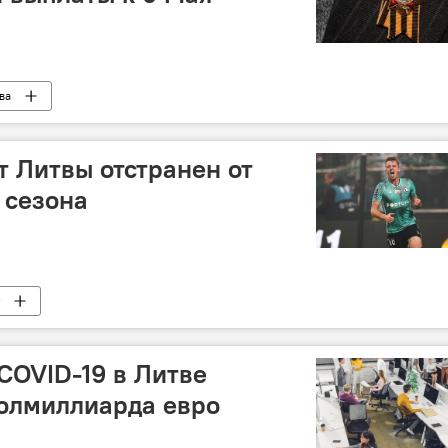
ва
 Литвы отстранен от
 сезона
COVID-19 в Литве
полмиллиарда евро