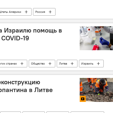
Штаты Америки
Россия
а Израилю помощь в
 COVID-19
угих странах
Общество
Литва
Израиль
еконструкцию
рпантина в Литве