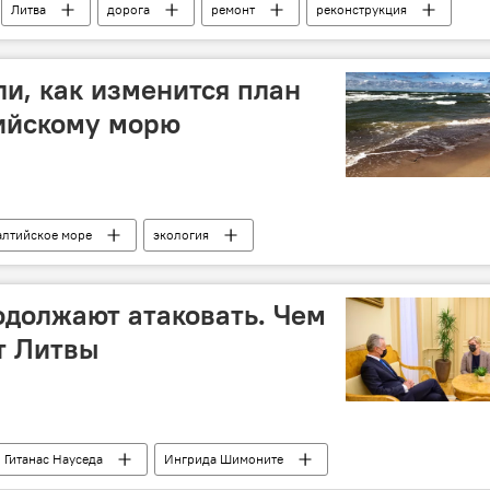
Литва
дорога
ремонт
реконструкция
ли, как изменится план
тийскому морю
алтийское море
экология
должают атаковать. Чем
т Литвы
Гитанас Науседа
Ингрида Шимоните