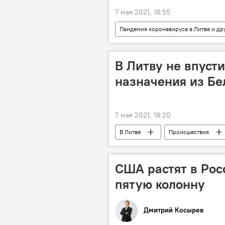
7 мая 2021, 18:55
Пандемия коронавируса в Литве и др
коронавирус
В Литву не впуст
назначения из Бе
7 мая 2021, 18:20
В Литве
Происшествия
таможня Литвы
США растят в Рос
пятую колонну
Дмитрий Косырев