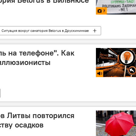
7
Ситуация вокруг санатория Belorus в Друскининкае
ускининкай
зарплаты
санкции
ль на телефоне". Как
 иллюзионисты
ов Литвы повторился
ству осадков