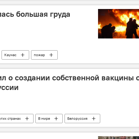
ечества — Христианские демократы Литвы (СО-ХДЛ)
лась большая груда
Каунас
пожар
л о создании собственной вакцины 
уссии
угих странах
В мире
Белоруссия
емия
коронавирус