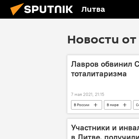
Литва
Новости от 
Лавров обвинил 
тоталитаризма
7 мая 2021, 21:15
В России
В мире
С
Россия
Участники и инв
в Литве, получил