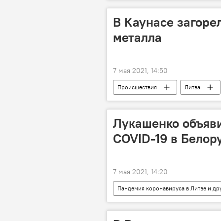
Европейский совет
Союз От
политика
В Каунасе загоре
металла
7 мая 2021, 14:50
Происшествия
Литва
Лукашенко объяви
COVID-19 в Белор
7 мая 2021, 14:20
Пандемия коронавируса в Литве и др
Александр Лукашенко
панд