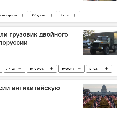
угих странах
Общество
Литва
или грузовик двойного
лоруссии
Литва
Белоруссия
грузовик
таможня
сии антикитайскую