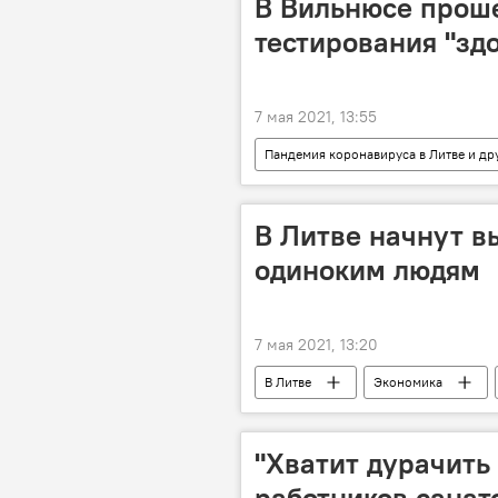
В Вильнюсе прош
тестирования "зд
7 мая 2021, 13:55
Пандемия коронавируса в Литве и др
коронавирус
митинг
В Литве начнут в
одиноким людям
7 мая 2021, 13:20
В Литве
Экономика
"Хватит дурачить
работников санат