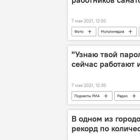
7 мая 2021, 12:50
Фото
Мультимедиа
Вильнюс
Литва
Др
МИД Литвы
"Узнаю твой паро
сейчас работают
7 мая 2021, 12:35
Подкасты РИА
Радио
В одном из город
рекорд по количе