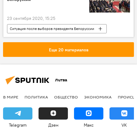
23 сентября 2020, 15:25
Ситуация после выборов президента Белоруссии
Политика
Литва
Гитанас Науседа
Александр Лукашенко
Белоруссия
Еще 20 материалов
Литва
В МИРЕ
ПОЛИТИКА
ОБЩЕСТВО
ЭКОНОМИКА
ПРОИСШ
Telegram
Дзен
Макс
VK