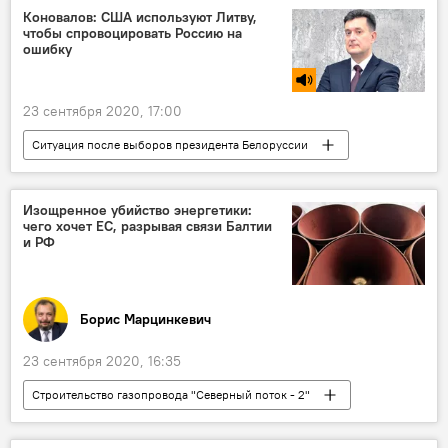
коронавирус
Коновалов: США используют Литву,
чтобы спровоцировать Россию на
ошибку
23 сентября 2020, 17:00
Ситуация после выборов президента Белоруссии
Радио
США
военные США
Литва
Россия
Изощренное убийство энергетики:
чего хочет ЕС, разрывая связи Балтии
и РФ
Борис Марцинкевич
23 сентября 2020, 16:35
Строительство газопровода "Северный поток - 2"
Колумнисты
Литва
Латвия