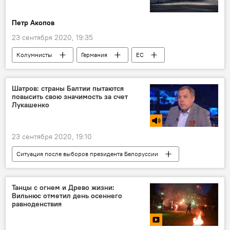
Петр Акопов
23 сентября 2020, 19:35
Колумнисты
Германия
ЕС
Владимир Путин
мигранты
Шатров: страны Балтии пытаются
повысить свою значимость за счет
Лукашенко
23 сентября 2020, 19:10
Ситуация после выборов президента Белоруссии
Радио
Александр Лукашенко
Белоруссия
Танцы с огнем и Древо жизни:
Вильнюс отметил день осеннего
равноденствия