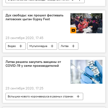
Радио
Энергетика. LIVE
"Северный поток – 2"
Россия
Дух свободы: как прошел фестиваль
литовских цыган Gypsy Fest
23 сентября 2020, 17:45
Видео
Мультимедиа
Литва
Вильнюс
цыгане
Литва решила закупить вакцины от
COVID-19 у семи производителей
23 сентября 2020, 17:25
Вспышка нового коронавируса в разных странах
Общество
Литва
вакцина