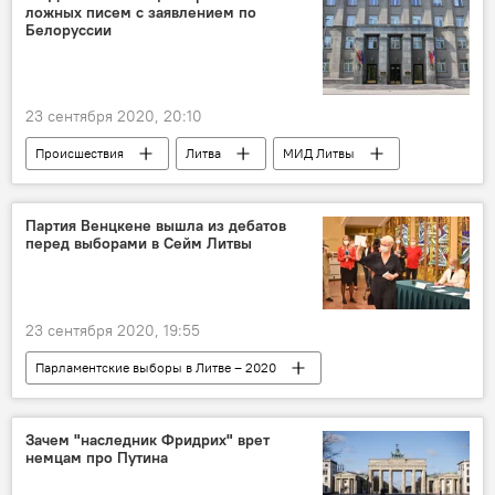
ложных писем с заявлением по
Белоруссии
23 сентября 2020, 20:10
Происшествия
Литва
МИД Литвы
Партия Венцкене вышла из дебатов
перед выборами в Сейм Литвы
23 сентября 2020, 19:55
Парламентские выборы в Литве – 2020
Политика
Неринга Венцкене
Сейм Литвы
парламентские выборы
Зачем "наследник Фридрих" врет
немцам про Путина
Литва