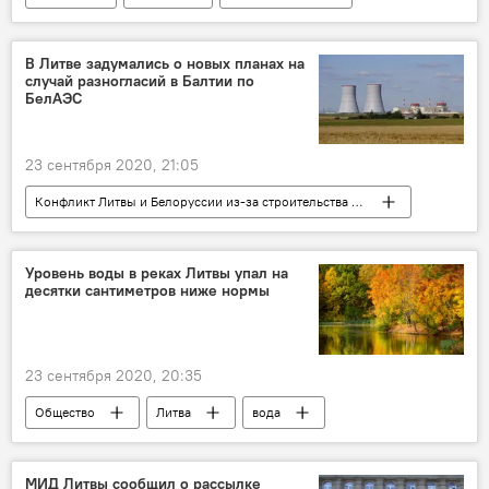
Баскетбольный клуб "Жальгирис"
баскетбол
В Литве задумались о новых планах на
случай разногласий в Балтии по
БелАЭС
23 сентября 2020, 21:05
Конфликт Литвы и Белоруссии из-за строительства АЭС
В Литве
Экономика
Энергетика. LIVE
Литва
БелАЭС
Уровень воды в реках Литвы упал на
десятки сантиметров ниже нормы
23 сентября 2020, 20:35
Общество
Литва
вода
засуха
МИД Литвы сообщил о рассылке