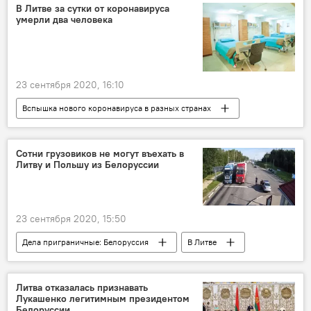
Балтия
Эстония
В Литве за сутки от коронавируса
умерли два человека
"Северный поток – 2"
строительство газопровода "Северный поток-2"
БРЭЛЛ
выход Литвы из БРЭЛЛ
23 сентября 2020, 16:10
Энергетика. LIVE
Вспышка нового коронавируса в разных странах
Общество
Литва
коронавирус
Сотни грузовиков не могут въехать в
Литву и Польшу из Белоруссии
23 сентября 2020, 15:50
Дела приграничные: Белоруссия
В Литве
Общество
Литва
Польша
Белоруссия
Литва отказалась признавать
Лукашенко легитимным президентом
Белоруссии