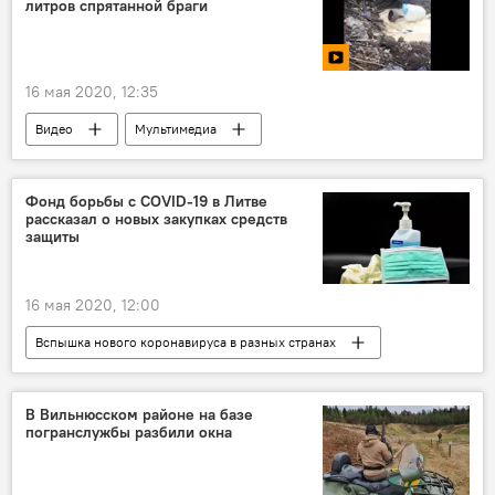
литров спрятанной браги
16 мая 2020, 12:35
Видео
Мультимедиа
Происшествия
Литва
Каунасский район
алкоголь
Фонд борьбы с COVID-19 в Литве
рассказал о новых закупках средств
алкогольные напитки
защиты
16 мая 2020, 12:00
Вспышка нового коронавируса в разных странах
Общество
Литва
коронавирус
карантин
В Вильнюсском районе на базе
погранслужбы разбили окна