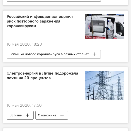
Видео
Мультимедиа
Литва
коронавирус
карантин
Российский инфекционист оценил
риск повторного заражения
коронавирусом
16 мая 2020, 18:20
Вспышка нового коронавируса в разных странах
В России
В мире
Россия
коронавирус
Электроэнергия в Литве подорожала
почти на 20 процентов
16 мая 2020, 17:50
В Литве
Экономика
Энергетика. LIVE
Литва