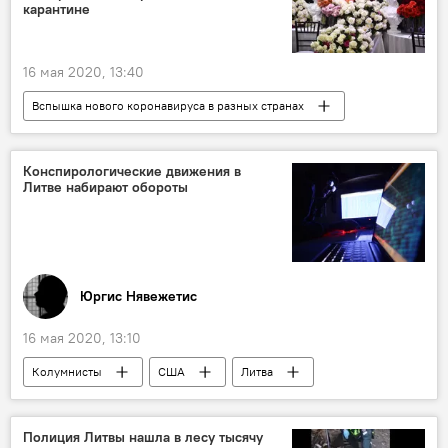
карантине
16 мая 2020, 13:40
Вспышка нового коронавируса в разных странах
Общество
Литва
карантин
коронавирус
Конспирологические движения в
Литве набирают обороты
Юргис Нявежетис
16 мая 2020, 13:10
Колумнисты
США
Литва
коронавирус
Полиция Литвы нашла в лесу тысячу