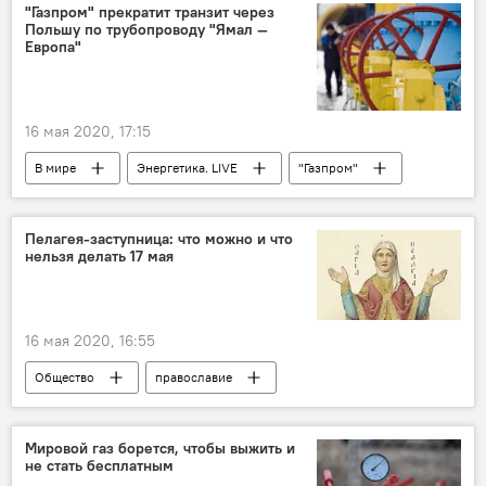
"Газпром" прекратит транзит через
Польшу по трубопроводу "Ямал —
Европа"
16 мая 2020, 17:15
В мире
Энергетика. LIVE
"Газпром"
Россия
Польша
газ
Пелагея-заступница: что можно и что
нельзя делать 17 мая
16 мая 2020, 16:55
Общество
православие
православные
приметы
традиции
народные традиции
Мировой газ борется, чтобы выжить и
не стать бесплатным