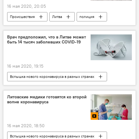
16 мая 2020, 20:05
Происшествия
Литва
полиция
Вторая мировая война
бомба
Врач предположил, что в Литве может
быть 14 тысяч заболевших COVID-19
16 мая 2020, 19:15
Вспышка нового коронавируса в разных странах
Общество
Литва
коронавирус
карантин
Литовские медики готовятся ко второй
волне коронавируса
16 мая 2020, 18:50
Вспышка нового коронавируса в разных странах