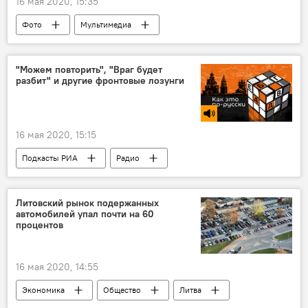
16 мая 2020, 15:35
Фото
Мультимедиа
Вспышка нового коронавируса в разных странах
Литва
Вильнюс
карантин
"Можем повторить", "Враг будет
разбит" и другие фронтовые лозунги
коронавирус
16 мая 2020, 15:15
Подкасты РИА
Радио
Литовский рынок подержанных
автомобилей упал почти на 60
процентов
16 мая 2020, 14:55
Экономика
Общество
Литва