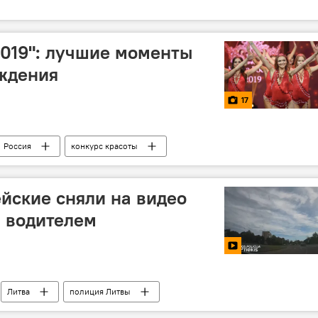
2019": лучшие моменты
ждения
17
Россия
конкурс красоты
йские сняли на видео
 водителем
Литва
полиция Литвы