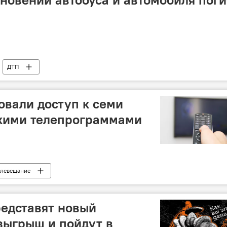
ДТП
овали доступ к семи
скими телепрограммами
елевещание
редставят новый
зыгрыш и пойдут в