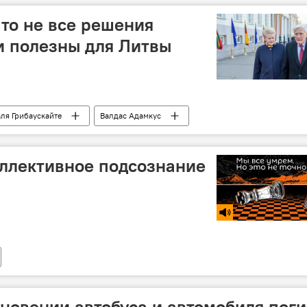
что не все решения
и полезны для Литвы
ля Грибаускайте
Валдас Адамкус
ллективное подсознание
кновении автобуса и автомобиля поги