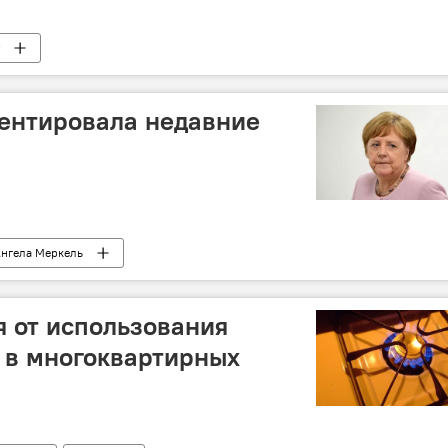
ентировала недавние
нгела Меркель
я от использования
 в многоквартирных