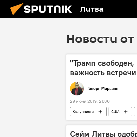
Литва
Новости от 
"Трамп свободен, 
важность встреч
Геворг Мирзаян
29 июня 2019, 21:00
Колумнисты
США
Сейм Литвы одоб