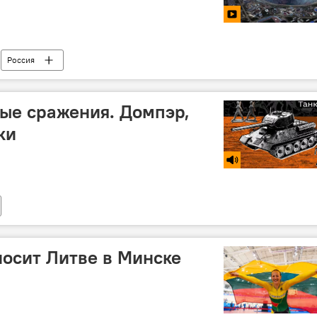
Россия
ые сражения. Домпэр,
ки
осит Литве в Минске