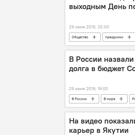
выходным День п
29 июня 2019, 20:00
Общество
праздники
В России назвали
долга в бюджет С
29 июня 2019, 19:00
В России
В мире
Р
Парламентская Ассамблея Совета Ев
На видео показал
карьер в Якутии