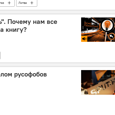
газ
Литва
ь". Почему нам все
за книгу?
елом русофобов