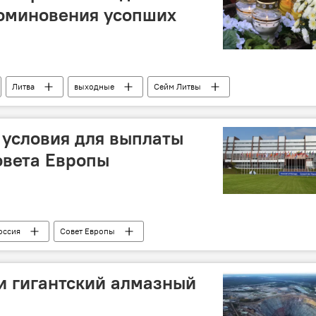
оминовения усопших
Литва
выходные
Сейм Литвы
 условия для выплаты
овета Европы
оссия
Совет Европы
ропы (ПАСЕ)
Возвращение России в ПАСЕ
и гигантский алмазный