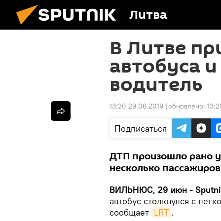
Литва
В Литве пр
автобуса и
водитель
13:20 29.06.2019
(обновлено:
13:2
Подписаться
ДТП произошло рано у
несколько пассажиров
ВИЛЬНЮС, 29 июн - Sputni
автобус столкнулся с легк
сообщает
LRT
.