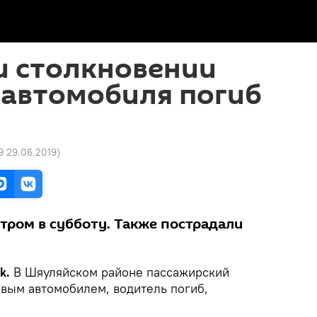
и столкновении
 автомобиля погиб
9 29.06.2019
)
тром в субботу. Также пострадали
k.
В Шяуляйском районе пассажирский
овым автомобилем, водитель погиб,