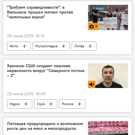
"Требуем справедливости": в
Вильнюсе прошел митинг против
"земельных воров"
7
28 июня 2019, 15:10
Фото
Мультимедиа
Литва
Вильнюс
митинг
Хренков: США создают лишнюю
нервозность вокруг "Северного потока
– 2"
28 июня 2019, 14:40
Радио
США
Россия
"Северный поток – 2"
Строительство газопровода "Северный поток - 2"
Литовцев предупредили о возможном
росте цен на мясо и мясопродукты
Энергетика. LIVE