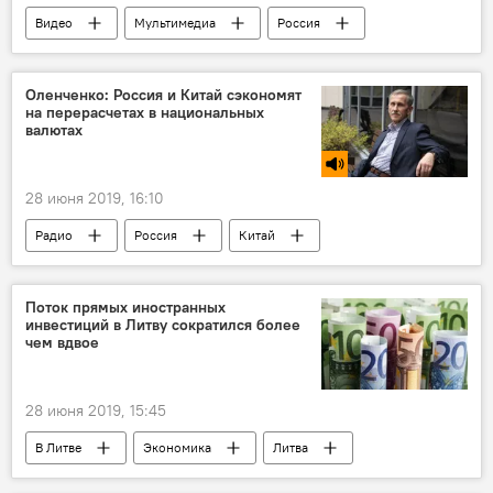
Видео
Мультимедиа
Россия
США
Владимир Путин
Дональд Трамп
Оленченко: Россия и Китай сэкономят
на перерасчетах в национальных
валютах
28 июня 2019, 16:10
Радио
Россия
Китай
Поток прямых иностранных
инвестиций в Литву сократился более
чем вдвое
28 июня 2019, 15:45
В Литве
Экономика
Литва
иностранные инвестиции