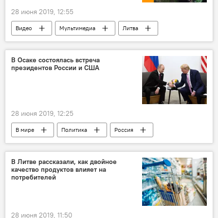
28 июня 2019, 12:55
Видео
Мультимедиа
Литва
шквал
погода
В Осаке состоялась встреча
президентов России и США
28 июня 2019, 12:25
В мире
Политика
Россия
США
Владимир Путин
Дональд Трамп
В Литве рассказали, как двойное
качество продуктов влияет на
потребителей
28 июня 2019, 11:50