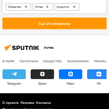
Общество
Литва
продукты
Еще 20 материалов
Литва
В МИРЕ
ПОЛИТИКА
ОБЩЕСТВО
ЭКОНОМИКА
ПРОИСШ
Telegram
Дзен
Макс
VK
О проекте
Реклама
Контакты