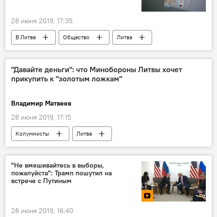
28 июня 2019, 17:35
В Литве
Общество
Литва
Молдавия
водительские права
"Давайте деньги": что Минобороны Литвы хочет
прикупить к "золотым ложкам"
Владимир Матвеев
28 июня 2019, 17:15
Колумнисты
Литва
Раймундас Кароблис
военные расходы
"Не вмешивайтесь в выборы,
пожалуйста": Трамп пошутил на
встрече с Путиным
28 июня 2019, 16:40