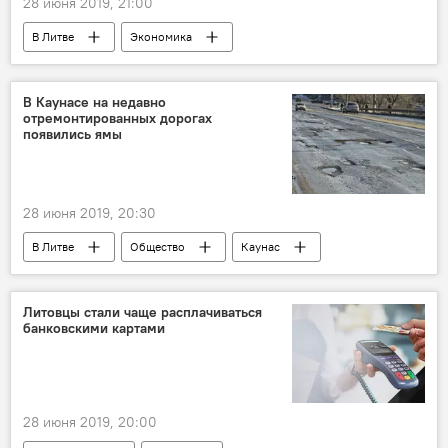
28 июня 2019, 21:00
В Литве
Экономика
Энергетика. LIVE
Литва
Litgrid
аккумулятор
В Каунасе на недавно
отремонтированных дорогах
Энергостратегия Литвы и выход из БРЭЛЛ
появились ямы
28 июня 2019, 20:30
В Литве
Общество
Каунас
дороги
Литовцы стали чаще расплачиваться
банковскими картами
28 июня 2019, 20:00