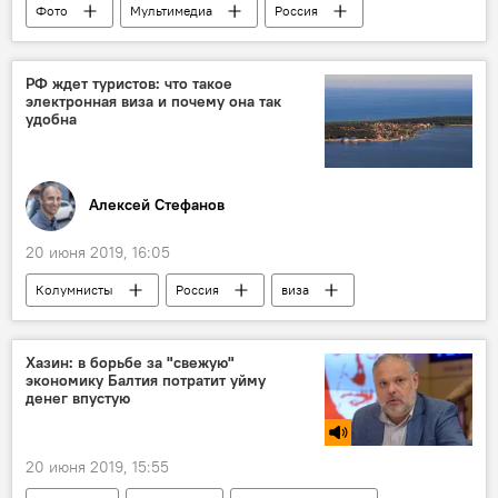
Фото
Мультимедиа
Россия
Тихий океан
вооружение
РФ ждет туристов: что такое
электронная виза и почему она так
удобна
Алексей Стефанов
20 июня 2019, 16:05
Колумнисты
Россия
виза
туризм
Электронные визы в Калининградскую область
Хазин: в борьбе за "свежую"
экономику Балтия потратит уйму
денег впустую
20 июня 2019, 15:55