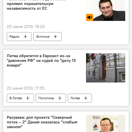
проявил поразительную
независимость от ЕС
20 июня 2019, 18:20
Радио
Эстония
Литва обратится в Евроюст из-за
"давления РФ" на судей по "делу 13
января"
20 июня 2019, 17:55
В Литве
Политика
Литва
Евросоюз (ЕС)
Россия
Суд по делу о событиях 13 января 1991 года в Вильнюсе
Разуваев: для проекта "Северный
поток – 2" Дания оказалась "слабым
звеном"