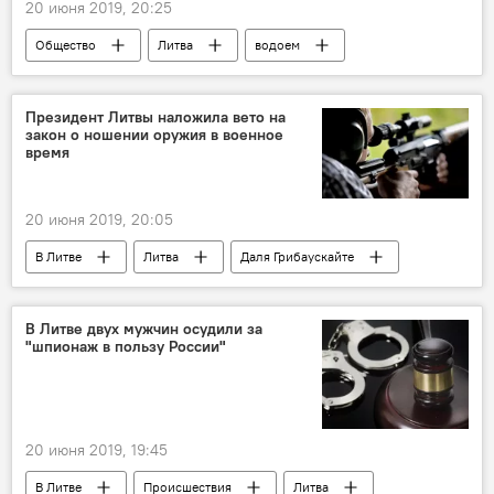
20 июня 2019, 20:25
Общество
Литва
водоем
Президент Литвы наложила вето на
закон о ношении оружия в военное
время
20 июня 2019, 20:05
В Литве
Литва
Даля Грибаускайте
оружие
В Литве двух мужчин осудили за
"шпионаж в пользу России"
20 июня 2019, 19:45
В Литве
Происшествия
Литва