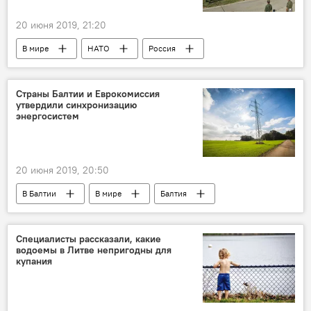
20 июня 2019, 21:20
В мире
НАТО
Россия
зенитно-ракетный комплекс С-400
Страны Балтии и Еврокомиссия
утвердили синхронизацию
энергосистем
20 июня 2019, 20:50
В Балтии
В мире
Балтия
БРЭЛЛ
Европа
Энергостратегия Литвы и выход из БРЭЛЛ
Специалисты рассказали, какие
водоемы в Литве непригодны для
Энергетика. LIVE
купания