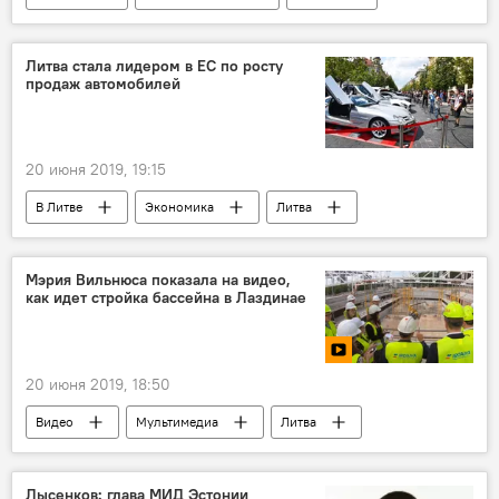
шпионаж
Россия
"Шпионский скандал" в Литве
Литва стала лидером в ЕС по росту
продаж автомобилей
20 июня 2019, 19:15
В Литве
Экономика
Литва
автомобиль
Мэрия Вильнюса показала на видео,
как идет стройка бассейна в Лаздинае
20 июня 2019, 18:50
Видео
Мультимедиа
Литва
Вильнюс
бассейн
Лысенков: глава МИД Эстонии