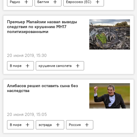
Радио
Балтия
Евросоюз (ЕС)
экономика
изменение климата
Премьер Малайзии назвал выводы
следствия по крушению МН17
политизированными
20 июня 2019, 15:30
В мире
крушение самолета
Boeing 777
Алибасов решил оставить сына без
наследства
20 июня 2019, 15:05
В мире
эстрада
Россия