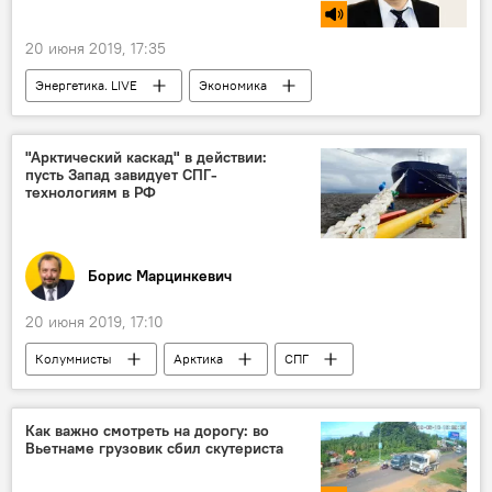
20 июня 2019, 17:35
Энергетика. LIVE
Экономика
"Северный поток – 2"
Дания
Россия
СПГ
"Арктический каскад" в действии:
пусть Запад завидует СПГ-
Строительство газопровода "Северный поток - 2"
технологиям в РФ
Борис Марцинкевич
20 июня 2019, 17:10
Колумнисты
Арктика
СПГ
Россия
"Ямал СПГ"
Энергетика. LIVE
Как важно смотреть на дорогу: во
Вьетнаме грузовик сбил скутериста