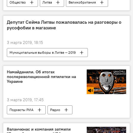
Общество
Литва
Великобритания
Депутат Сейма Литвы пожаловалась на разговоры о
русофобии в магазине
3 марта 2019, 18:15
Муниципальные выборы в Литве — 2019
Общество
Политика
Литва
Сейм Литвы
Раса Юкнявичене
Намайданили. Об итогах
послереволюционной пятилетки на
русофобия
Украине
3 марта 2019, 17:45
Подкасты РИА
Радио
Валанчюнас и компания затмили