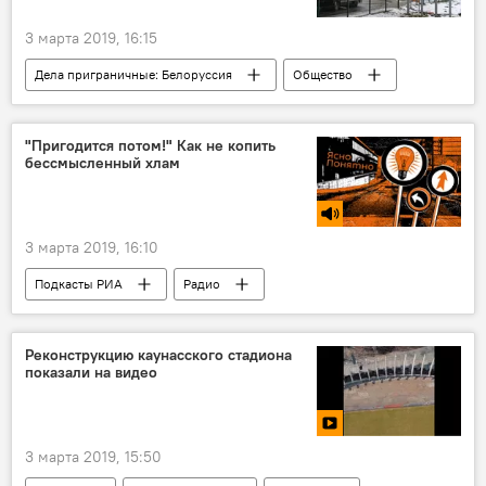
3 марта 2019, 16:15
Дела приграничные: Белоруссия
Общество
Литва
Белоруссия
очереди на границе
"Пригодится потом!" Как не копить
бессмысленный хлам
3 марта 2019, 16:10
Подкасты РИА
Радио
Реконструкцию каунасского стадиона
показали на видео
3 марта 2019, 15:50