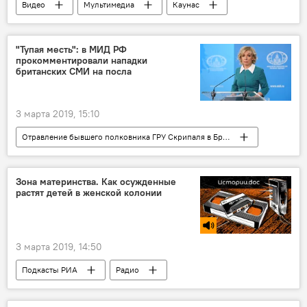
Видео
Мультимедиа
Каунас
стадион Даряус ир Гирено
Литва
"Тупая месть": в МИД РФ
прокомментировали нападки
британских СМИ на посла
3 марта 2019, 15:10
Отравление бывшего полковника ГРУ Скрипаля в Британии
В России
В мире
Мария Захарова
МИД РФ
Юлия Скрипаль
Зона материнства. Как осужденные
растят детей в женской колонии
Сергей Скрипаль
Великобритания
3 марта 2019, 14:50
Подкасты РИА
Радио