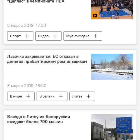
"Даллас" в чемпионате НБА
3 марта 2019, 17:30
Спорт
Видео
Мультимедиа
Литва
НБА
Йонас Валанчюнас
Лавочка закрывается: ЕС отказал в
деньгах прибалтийским распильщикам
3 марта 2019, 16:50
В мире
В Балтии
Литва
Прибалтика
RB Rail
Rail Baltica
Евросоюз (ЕС)
Строительство Rail Baltica
Въезда в Литву из Белоруссии
ожидают более 700 машин