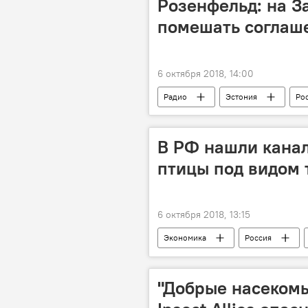
Розенфельд: на З
помешать соглаш
6 октября 2018, 14:00
Радио
Эстония
Ро
В РФ нашли канал
птицы под видом 
6 октября 2018, 13:15
Экономика
Россия
мясо птицы
"Добрые насекомы