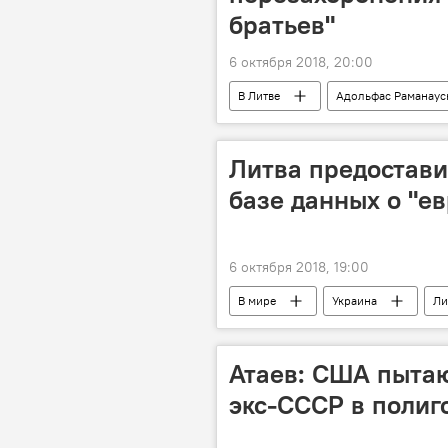
братьев"
6 октября 2018, 20:00
В Литве
Адольфас Раманаус
Литва предостави
базе данных о "е
6 октября 2018, 19:00
В мире
Украина
Ли
Атаев: США пытаю
экс-СССР в полиг