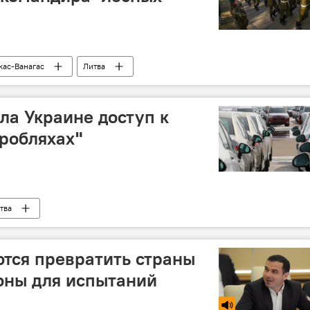
кас-Ванагас
Литва
ла Украине доступ к
вробляхах"
тва
тся превратить страны
оны для испытаний