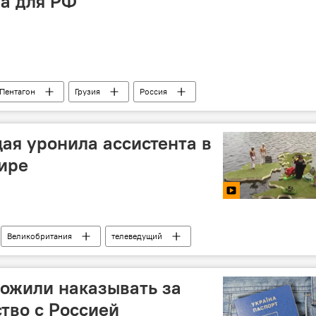
на для РФ
Пентагон
Грузия
Россия
ая уронила ассистента в
ире
Великобритания
телеведущий
ожили наказывать за
тво с Россией