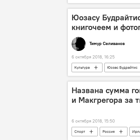
Нидерланды
ОЗХО
Юозасу Будрайтису
книгочеем и фот
Тимур Селиванов
6 октября 2018, 16:25
Культура
Юозас Будрайтис
Названа сумма г
и Макгрегора за 
6 октября 2018, 15:50
Спорт
Россия
Ирл