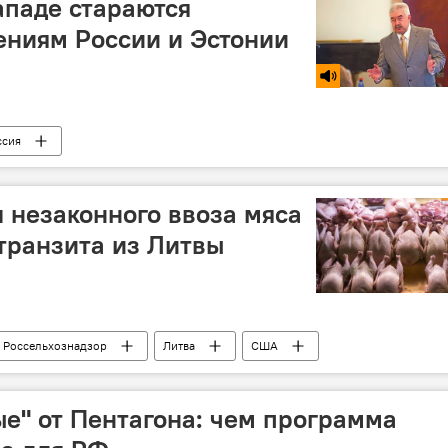
ападе стараются
ениям России и Эстонии
ссия
 незаконного ввоза мяса
транзита из Литвы
Россельхознадзор
Литва
США
е" от Пентагона: чем программа