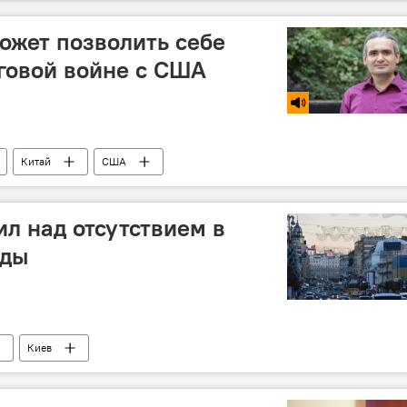
ожет позволить себе
рговой войне с США
Китай
США
л над отсутствием в
оды
Киев