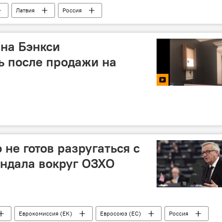
Латвия
Россия
на Бэнкси
ь после продажи на
 не готов разругаться с
андала вокруг ОЗХО
Еврокомиссия (ЕК)
Евросоюз (ЕС)
Россия