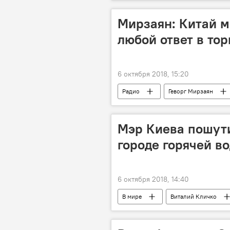
Мирзаян: Китай м
любой ответ в то
6 октября 2018, 15:20
Радио
Геворг Мирзаян
Мэр Киева пошути
городе горячей в
6 октября 2018, 14:40
В мире
Виталий Кличко