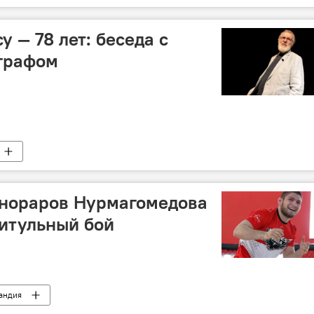
 — 78 лет: беседа с
ографом
онораров Нурмагомедова
титульный бой
андия