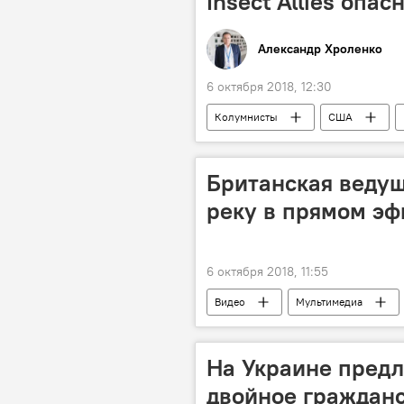
Insect Allies опас
Александр Хроленко
6 октября 2018, 12:30
Колумнисты
США
Британская ведущ
реку в прямом эф
6 октября 2018, 11:55
Видео
Мультимедиа
На Украине предл
двойное гражданс