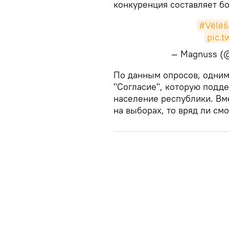
конкуренция составляет бо
#Vēlēš
pic.
— Magnuss (
По данным опросов, одним
"Согласие", которую подд
население республики. Вме
на выборах, то вряд ли с