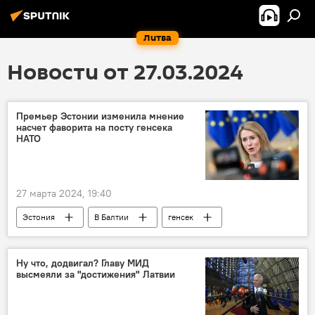
Литва
Новости от 27.03.2024
Премьер Эстонии изменила мнение
насчет фаворита на посту генсека
НАТО
27 марта 2024, 19:40
Эстония
В Балтии
генсек
НАТО
Нидерланды
Ну что, додвигал? Главу МИД
высмеяли за "достижения" Латвии