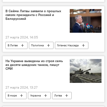
теракт
В Сейме Литвы заявили о прошлых
связях президента с Россией и
Белоруссией
27 марта 2024, 14:05
В Литве
Политика
Гитанас Науседа
Скандал вокруг президента Литвы и ДГБ
На Украине выведены из строя семь
из десяти шведских танков, пишут
СМИ
27 марта 2024, 13:27
В мире
Украина
Литва
Швеция
танки