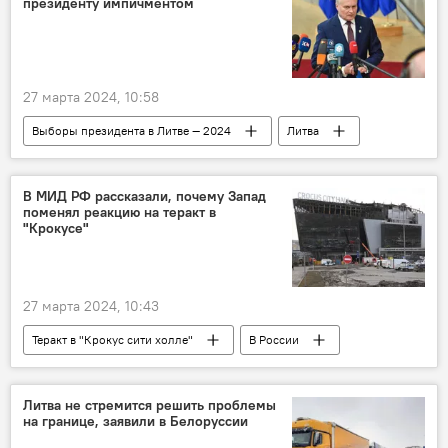
президенту импичментом
27 марта 2024, 10:58
Выборы президента в Литве — 2024
Литва
Политика
Гитанас Науседа
Скандал вокруг президента Литвы и ДГБ
В МИД РФ рассказали, почему Запад
поменял реакцию на теракт в
"Крокусе"
27 марта 2024, 10:43
Теракт в "Крокус сити холле"
В России
Россия
МИД РФ
Мария Захарова
Запад
Литва не стремится решить проблемы
на границе, заявили в Белоруссии