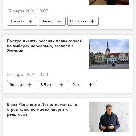
27 марта 2024, 19:07
В Балтии
Латвия
Политика
Общество
власть
МИД Латвии
критика
Быстро лишить россиян права голоса
на выборах нереально, заявили в
Эстонии
27 марта 2024, 18:38
Эстония
В Балтии
Россия
голосование
Выборы президента России — 2024
Глава Минэнерго Литвы помечтал о
строительстве малых ядерных
реакторов