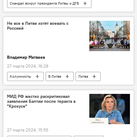
Скандал вокруг президента Литвы и ДГБ
Литва
Гитанас Науседа
Департамент госбезопасности (ДГБ)
Не все в Литве хотят воевать с
Россией
Политика
Владимир Матвеев
27 марта 2024, 16:28
Колумнисты
В Литве
Литва
Политика
Украина
Россия
Габриэлюс Ландсбергис
МИД РФ жестко раскритиковал
заявления Балтии после теракта в
"Крокусе"
27 марта 2024, 15:55