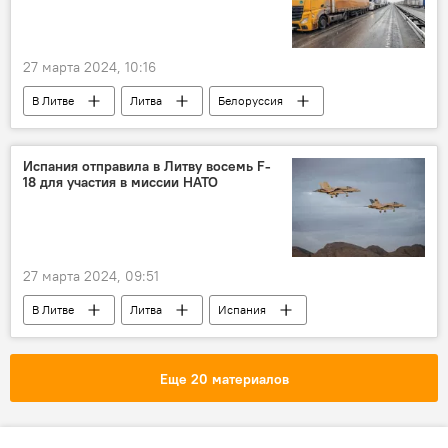
27 марта 2024, 10:16
В Литве
Литва
Белоруссия
Общество
общество
фуры
очереди на границе
Испания отправила в Литву восемь F-
18 для участия в миссии НАТО
государственная граница
граница
27 марта 2024, 09:51
В Литве
Литва
Испания
НАТО
ВВС
Еще 20 материалов