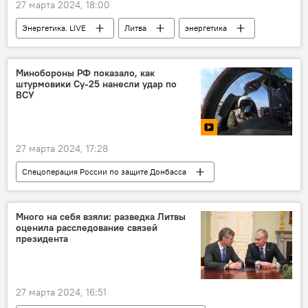
27 марта 2024, 18:00
Энергетика. LIVE
Литва
энергетика
электроэнергия
электричество
Дайнюс Крейвис
Минэнерго
Минобороны РФ показало, как
штурмовики Су-25 нанесли удар по
Экономика
ВСУ
27 марта 2024, 17:28
Спецоперация России по защите Донбасса
Россия
Украина
Минобороны РФ
Много на себя взяли: разведка Литвы
оценила расследование связей
президента
27 марта 2024, 16:51