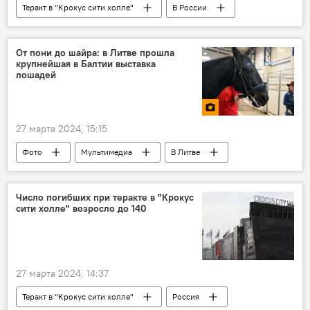
Теракт в "Крокус сити холле"
В России
Россия
МИД РФ
Мария Захарова
МИД Литвы
От пони до шайра: в Литве прошла
крупнейшая в Балтии выставка
лошадей
27 марта 2024, 15:15
Фото
Мультимедиа
В Литве
Литва
Вильнюс
лошадь
выставка
Число погибших при теракте в "Крокус
сити холле" возросло до 140
27 марта 2024, 14:37
Теракт в "Крокус сити холле"
Россия