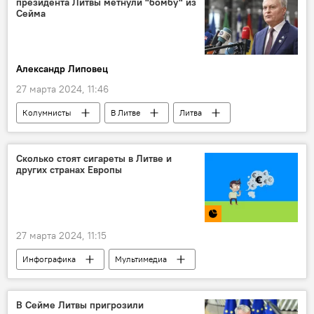
президента Литвы метнули "бомбу" из
Сейма
Александр Липовец
27 марта 2024, 11:46
Колумнисты
В Литве
Литва
Политика
Гитанас Науседа
импичмент
Сколько стоят сигареты в Литве и
других странах Европы
Скандал вокруг президента Литвы и ДГБ
27 марта 2024, 11:15
Инфографика
Мультимедиа
сигареты
ЕС
Европа
Балтия
Литва
В Сейме Литвы пригрозили