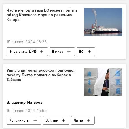
двойное гражданство
Спорт
Часть импорта газа ЕС может пойти в
обход Красного моря по решению
Катара
15 января 2024, 16:28
Энергетика. LIVE
В мире
ЕС
СПГ
поставки СПГ
энергетика
Катар
Ушла в дипломатическое подполье:
почему Литва молчит о выборах в
Тайване
Владимир Матвеев
15 января 2024, 15:55
Колумнисты
В Литве
Литва
Гитанас Науседа
МИД Литвы