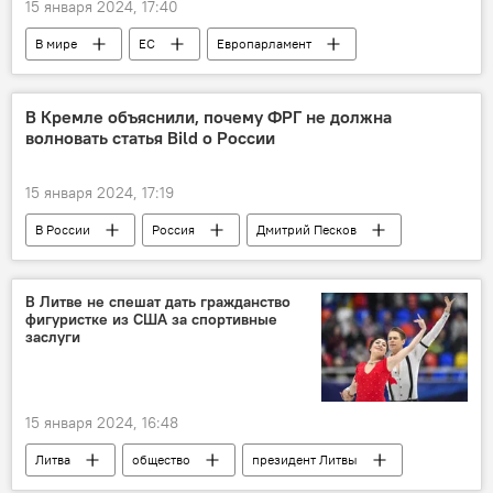
15 января 2024, 17:40
В мире
ЕС
Европарламент
В Кремле объяснили, почему ФРГ не должна
волновать статья Bild о России
15 января 2024, 17:19
В России
Россия
Дмитрий Песков
ФРГ
Германия
Украина
НАТО
В Литве не спешат дать гражданство
фигуристке из США за спортивные
заслуги
15 января 2024, 16:48
Литва
общество
президент Литвы
фигурное катание
Гитанас Науседа