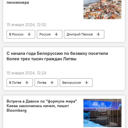
соревнования
пенсионера
15 января 2024, 12:52
В России
Россия
Дмитрий Песков
Латвия
общество
депортация
высылка
дискриминация русских
С начала года Белоруссию по безвизу посетили
более трех тысяч граждан Литвы
дискриминация
граждане России
15 января 2024, 12:24
В Литве
Литва
Белоруссия
Латвия
Польша
Общество
общество
"безвиз"
Встреча в Давосе по "формуле мира"
Киева закончилась ничем, пишет
безвизовый режим
Bloomberg