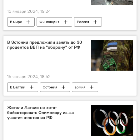
15 января 2024, 19:24
В мире
Финляндия
Россия
недвижимость
общество
Минобороны
В Эстонии предложили занять до 30
процентов ВВП на "оборону" от РФ
15 января 2024, 18:52
В Балтии
Эстония
армия
войска
вооруженные силы
поставки вооружения
боеприпасы
Жители Латвии не хотят
бойкотировать Олимпиаду из-за
закупка
закупки
оборона
участия атлетов из РФ
финансы