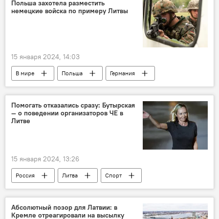
Минобороны РФ
Польша захотела разместить
немецкие войска по примеру Литвы
15 января 2024, 14:03
В мире
Польша
Германия
военнослужащие
военные
Литва
Помогать отказались сразу: Бутырская
— о поведении организаторов ЧЕ в
Литве
15 января 2024, 13:26
Россия
Литва
Спорт
спорт
фигурное катание
спортсмены
Каунас
Общество
Абсолютный позор для Латвии: в
Кремле отреагировали на высылку