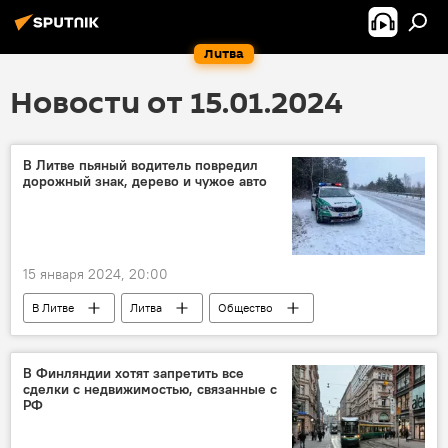
Литва
Новости от 15.01.2024
В Литве пьяный водитель повредил
дорожный знак, дерево и чужое авто
15 января 2024, 20:00
В Литве
Литва
Общество
общество
происшествие
дорожное происшествие
Происшествия
В Финляндии хотят запретить все
сделки с недвижимостью, связанные с
ДТП
РФ