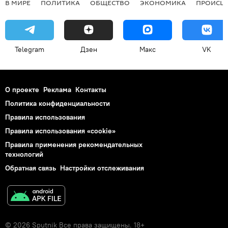
В МИРЕ
ПОЛИТИКА
ОБЩЕСТВО
ЭКОНОМИКА
ПРОИСШ
Telegram
Дзен
Макс
VK
О проекте
Реклама
Контакты
Политика конфиденциальности
Правила использования
Правила использования «cookie»
Правила применения рекомендательных
технологий
Обратная связь
Настройки отслеживания
© 2026 Sputnik Все права защищены. 18+