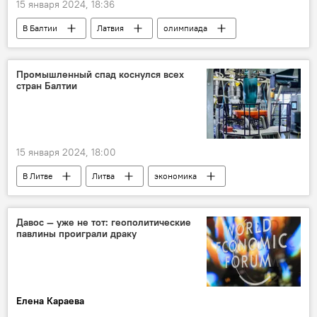
15 января 2024, 18:36
В Балтии
Латвия
олимпиада
Олимпийские игры
Общество
Спорт
спорт
Россия
Промышленный спад коснулся всех
стран Балтии
спортсмены
бойкот Олимпиады
опрос
Споры о допуске российских спортсменов на Олимпиаду-2024
15 января 2024, 18:00
В Литве
Литва
экономика
Экономика
Евростат
Латвия
Эстония
экспорт
импорт
Давос — уже не тот: геополитические
павлины проиграли драку
Елена Караева