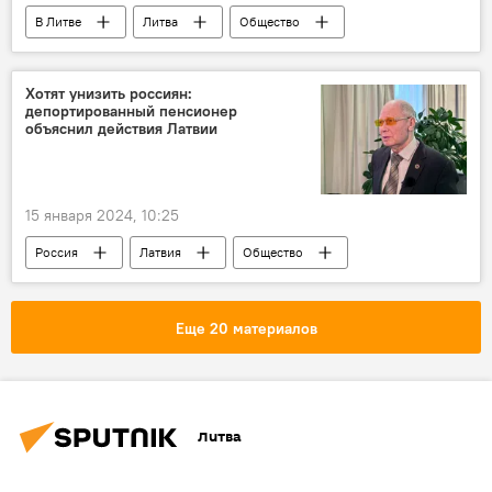
В Литве
Литва
Общество
общество
Пандемия коронавируса в Литве и других странах
Хотят унизить россиян:
депортированный пенсионер
коронавирус
COVID-19
объяснил действия Латвии
15 января 2024, 10:25
Россия
Латвия
Общество
депортация
высылка
выдворение
россияне
дискриминация русских
Еще 20 материалов
дискриминация
граждане России
Литва