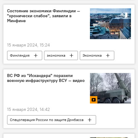
Габриэлюс Ландсбергис
Тайвань
Состояние экономики Финляндии —
"хронически слабое", заявили в
Минфине
15 января 2024, 15:24
Финляндия
экономика
Экономика
В мире
ВС РФ из "Искандера" поразили
военную инфраструктуру ВСУ — видео
15 января 2024, 14:42
Спецоперация России по защите Донбасса
В мире
Россия
Украина