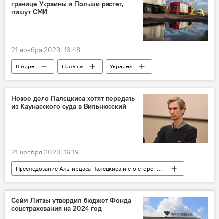
границе Украины и Польши растет,
депутат
пишут СМИ
21 ноября 2023, 16:48
В мире
Польша
Украина
Общество
граница
государственная граница
перевозчики
Новое дело Палецкиса хотят передать
из Каунасского суда в Вильнюсский
автоперевозчики
акция протеста
очереди на границе
очередь
фуры
21 ноября 2023, 16:19
Преследование Альгирдаса Палецкиса и его сторонников в Литве
Альгирдас Палецкис
В Литве
Литва
Общество
общество
Сейм Литвы утвердил бюджет Фонда
соцстрахования на 2024 год
активисты
суд