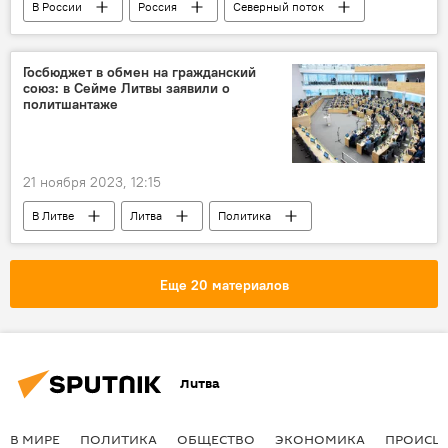
В России
Россия
Северный поток
Расследование ЧП на "Северных потоках"
Госбюджет в обмен на гражданский
союз: в Сейме Литвы заявили о
политшантаже
21 ноября 2023, 12:15
В Литве
Литва
Политика
Сейм
госбюджет
Еще 20 материалов
Литва
В МИРЕ
ПОЛИТИКА
ОБЩЕСТВО
ЭКОНОМИКА
ПРОИСШ