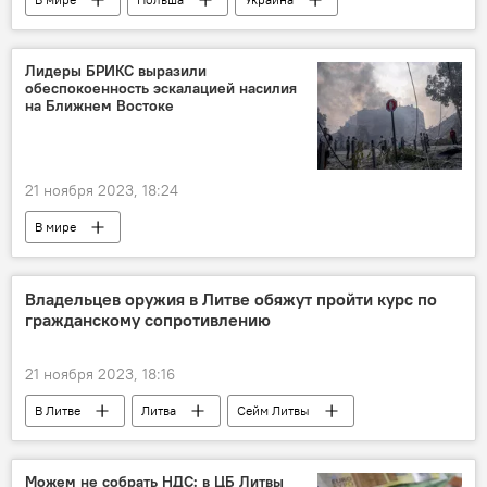
Происшествия
необычные происшествия
пьяный водитель
дорожное происшествие
Лидеры БРИКС выразили
обеспокоенность эскалацией насилия
ДТП
Общество
полиция Польши
на Ближнем Востоке
21 ноября 2023, 18:24
В мире
Обострение израильско-палестинского конфликта
БРИКС
Владельцев оружия в Литве обяжут пройти курс по
гражданскому сопротивлению
21 ноября 2023, 18:16
В Литве
Литва
Сейм Литвы
Можем не собрать НДС: в ЦБ Литвы