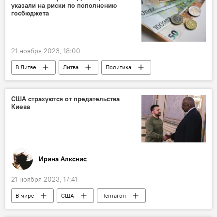
указали на риски по пополнению
госбюджета
21 ноября 2023, 18:00
В Литве
Литва
Политика
бюджет
государственный бюджет
Банк Литвы
налог
США страхуются от предательства
Киева
Ирина Алкснис
21 ноября 2023, 17:41
В мире
США
Пентагон
Украина
Владимир Зеленский