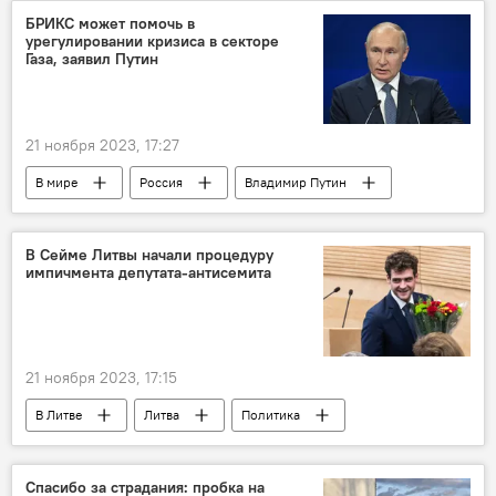
БРИКС может помочь в
урегулировании кризиса в секторе
Газа, заявил Путин
21 ноября 2023, 17:27
В мире
Россия
Владимир Путин
Сектор Газа
Палестина
Израиль
Обострение израильско-палестинского конфликта
В Сейме Литвы начали процедуру
импичмента депутата-антисемита
21 ноября 2023, 17:15
В Литве
Литва
Политика
Общество
Сейм Литвы
импичмент
Ремигиюс Жемайтайтис
антисемитизм
Спасибо за страдания: пробка на