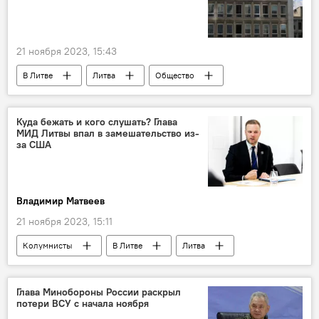
21 ноября 2023, 15:43
В Литве
Литва
Общество
Сейм Литвы
Экономика
Фонд социального страхования (Sodra)
Куда бежать и кого слушать? Глава
МИД Литвы впал в замешательство из-
за США
Владимир Матвеев
21 ноября 2023, 15:11
Колумнисты
В Литве
Литва
МИД Литвы
Габриэлюс Ландсбергис
США
Глава Минобороны России раскрыл
потери ВСУ с начала ноября