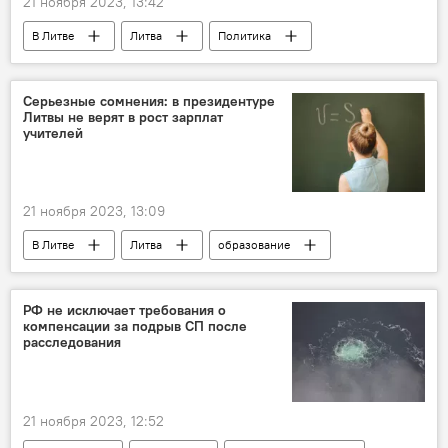
21 ноября 2023, 13:42
В Литве
Литва
Политика
Сейм
бюджет
государственный бюджет
Серьезные сомнения: в президентуре
Литвы не верят в рост зарплат
учителей
21 ноября 2023, 13:09
В Литве
Литва
образование
Забастовка учителей в Литве — 2023
Общество
зарплаты
РФ не исключает требования о
компенсации за подрыв СП после
повышение зарплаты
увеличение зарплаты
расследования
учителя
21 ноября 2023, 12:52