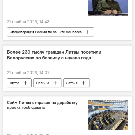
21 ноября 2023, 14:43
Спецоперация России по защите Донбасса
Россия
Сергей Шойгу
Минобороны РФ
В мире
Украина
Более 230 тысяч граждан Литвы посетили
Белоруссию по безвизу с начала года
ВСУ
специальная военная операция (СВО)
21 ноября 2023, 14:07
Литва
Польша
Латвия
Белоруссия
Общество
общество
"безвиз"
безвизовый режим
Сейм Литвы отправил на доработку
проект госбюджета