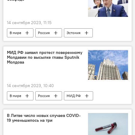
14 сентября 2023, 11:15
В мире
Россия
Эстония
Совет Федерации
парламентарий
Политика
санкции
ЕС
МИД РФ заявил протест поверенному
Молдавии по высылке главы Sputnik
Запрет ЕС на въезд автомобилей с российскими номерами
Молдова
Санкции против России на фоне ситуации на Украине
автомобили
14 сентября 2023, 10:40
В мире
Россия
МИД РФ
Молдавия
Sputnik
В Литве число новых случаев COVID-
19 уменьшилось на три