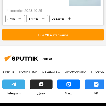
14 сентября 2023, 10:25
Литва
В Литве
Общество
коронавирус
Пандемия коронавируса в Литве и других странах
Еще 20 материалов
COVID-19
Литва
В МИРЕ
ПОЛИТИКА
ОБЩЕСТВО
ЭКОНОМИКА
ПРОИСШ
Telegram
Дзен
Макс
VK