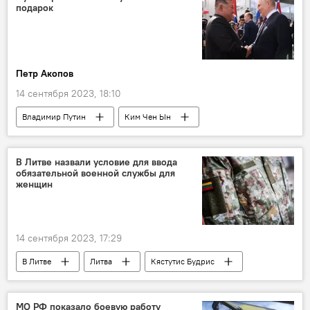
подарок
Петр Акопов
14 сентября 2023, 18:10
Владимир Путин
Ким Чен Ын
Россия
КНДР
В мире
Политика
В Литве назвали условие для ввода
обязательной военной службы для
женщин
14 сентября 2023, 17:29
В Литве
Литва
Кястутис Будрис
военная служба
МО РФ показало боевую работу