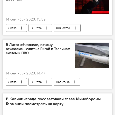
14 сентября 2023, 15:39
Литва
В Литве
Общество
гражданство
гражданство Литвы
Гитанас Науседа
Ингрида Шимоните
В Литве объяснили, почему
отказались купить с Ригой и Таллином
Лишение фигуристки Дробязко гражданства Литвы
системы ПВО
Маргарита Дробязко
14 сентября 2023, 14:47
Литва
В Литве
Политика
Рига
Таллин
Латвия
Эстония
Ингрида Шимоните
В Калининграде посоветовали главе Минобороны
Германии посмотреть на карту
закупки
ПВО