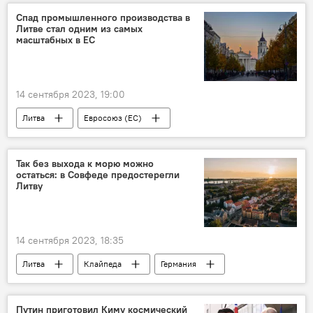
дискриминация русских
латышский язык
Спад промышленного производства в
Литве стал одним из самых
экзамен
граждане России
масштабных в ЕС
Политика
Сейм Латвии
14 сентября 2023, 19:00
Литва
Евросоюз (ЕС)
промышленность
Экономика
Так без выхода к морю можно
остаться: в Совфеде предостерегли
Литву
14 сентября 2023, 18:35
Литва
Клайпеда
Германия
Россия
Калининградская область
Политика
Путин приготовил Киму космический