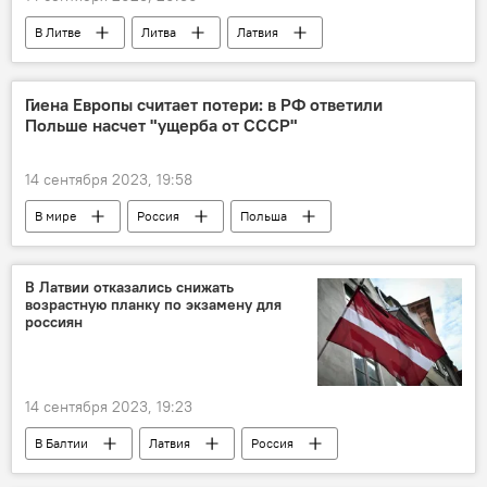
В Литве
Литва
Латвия
Происшествия
граница
государственная граница
беженцы
Гиена Европы считает потери: в РФ ответили
Польше насчет "ущерба от СССР"
нелегалы
мигранты
Общество
авария
ДТП
14 сентября 2023, 19:58
В мире
Россия
Польша
Политика
Общество
скандал
Вторая мировая война
репарации
В Латвии отказались снижать
возрастную планку по экзамену для
россиян
14 сентября 2023, 19:23
В Балтии
Латвия
Россия
Общество
дискриминация