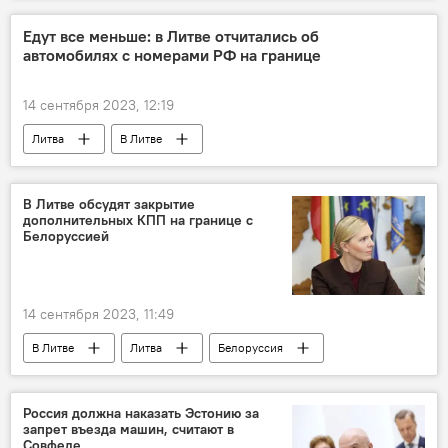
СМИ
беженцы
Едут все меньше: в Литве отчитались об
автомобилях с номерами РФ на границе
14 сентября 2023, 12:19
Литва
В Литве
Запрет ЕС на въезд автомобилей с российскими номерами
автомобили
Россия
В Литве обсудят закрытие
дополнительных КПП на границе с
таможня Литвы
санкции
Белоруссией
Санкции против России на фоне ситуации на Украине
14 сентября 2023, 11:49
В Литве
Литва
Белоруссия
МВД Литвы
Агне Билотайте
Россия должна наказать Эстонию за
запрет въезда машин, считают в
Совфеде