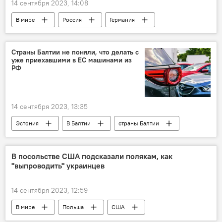
14 сентября 2023, 14:08
В мире
Россия
Германия
ФРГ
Калининград
новое название
Политика
Страны Балтии не поняли, что делать с
уже приехавшими в ЕС машинами из
РФ
14 сентября 2023, 13:35
Эстония
В Балтии
страны Балтии
Россия
Запрет ЕС на въезд автомобилей с российскими номерами
В посольстве США подсказали полякам, как
"выпроводить" украинцев
санкции
Санкции против России на фоне ситуации на Украине
14 сентября 2023, 12:59
автомобили
В мире
Польша
США
Украина
Политика
Общество