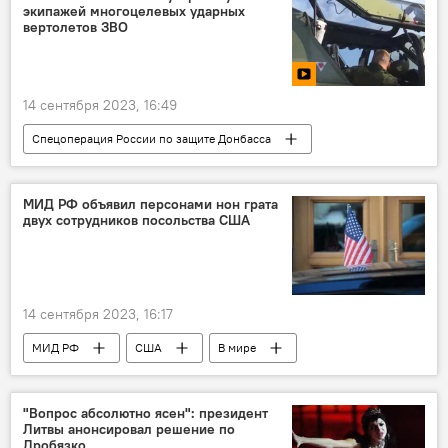
экипажей многоцелевых ударных
вертолетов ЗВО
14 сентября 2023, 16:49
Спецоперация России по защите Донбасса
В мире
Украина
Россия
МИД РФ объявил персонами нон грата
двух сотрудников посольства США
14 сентября 2023, 16:17
МИД РФ
США
В мире
посольство США в России
"Вопрос абсолютно ясен": президент
Литвы анонсировал решение по
Дробязко