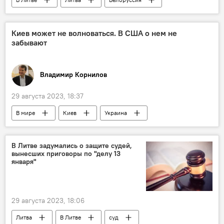
Закрытие КПП на границе с Белоруссией
Гитанас Науседа
Киев может не волноваться. В США о нем не
забывают
Владимир Корнилов
29 августа 2023, 18:37
В мире
Киев
Украина
США
В Литве задумались о защите судей,
вынесших приговоры по "делу 13
января"
29 августа 2023, 18:06
Литва
В Литве
суд