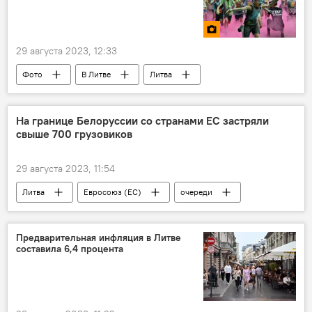
29 августа 2023, 12:33
Фото
В Литве
Литва
Фото
Мультимедиа
Вильнюс
забег
Спорт
спорт
На границе Белоруссии со странами ЕС застряли
свыше 700 грузовиков
29 августа 2023, 11:54
Литва
Евросоюз (ЕС)
очереди
очереди на границах
Белоруссия
Общество
Предварительная инфляция в Литве
составила 6,4 процента