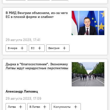
Россия
Дело "13 января"
события 13 января 1991 года в Вильнюсе
В МИД Венгрии объяснили, из-за чего
ЕС в плохой форме и слабеет
29 августа 2023, 17:41
В мире
ЕС
Венгрия
Украина
Петер Сийярто
Дырка в "благосостоянии". Экономику
Литвы ждут нерадостные перспективы
Александр Липовец
29 августа 2023, 17:09
Литва
В Литве
Колумнисты