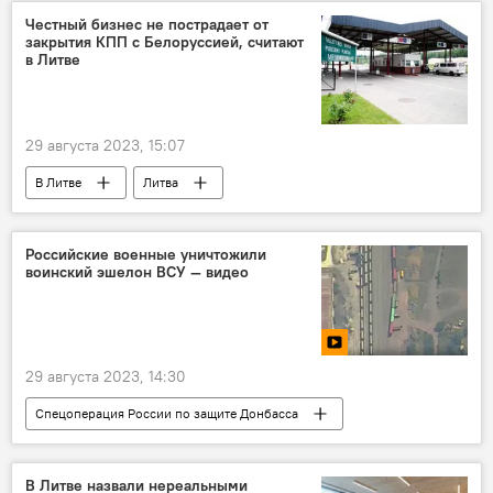
страны Балтии
Честный бизнес не пострадает от
закрытия КПП с Белоруссией, считают
в Литве
29 августа 2023, 15:07
В Литве
Литва
Закрытие КПП на границе с Белоруссией
Российские военные уничтожили
воинский эшелон ВСУ — видео
29 августа 2023, 14:30
Спецоперация России по защите Донбасса
В мире
Россия
Украина
В Литве назвали нереальными