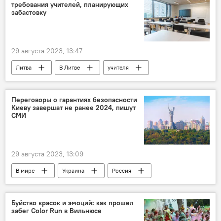
требования учителей, планирующих
забастовку
29 августа 2023, 13:47
Литва
В Литве
учителя
Ингрида Шимоните
Общество
образование
забастовка
Переговоры о гарантиях безопасности
Киеву завершат не ранее 2024, пишут
СМИ
29 августа 2023, 13:09
В мире
Украина
Россия
переговоры
Буйство красок и эмоций: как прошел
забег Color Run в Вильнюсе