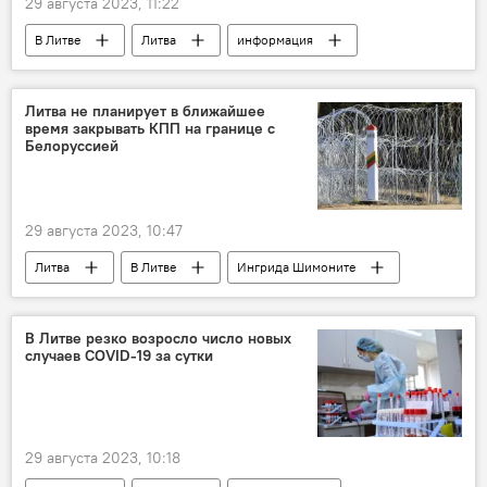
29 августа 2023, 11:22
В Литве
Литва
информация
Экономика
экономика
Литва не планирует в ближайшее
время закрывать КПП на границе с
Белоруссией
29 августа 2023, 10:47
Литва
В Литве
Ингрида Шимоните
Белоруссия
граница
КПП
Закрытие КПП на границе с Белоруссией
В Литве резко возросло число новых
случаев COVID-19 за сутки
29 августа 2023, 10:18