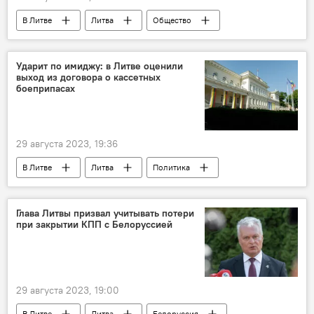
В Литве
Литва
Общество
дорожное происшествие
происшествие
Происшествия
ДТП
мотоцикл
Ударит по имиджу: в Литве оценили
выход из договора о кассетных
боеприпасах
29 августа 2023, 19:36
В Литве
Литва
Политика
боеприпасы
Глава Литвы призвал учитывать потери
при закрытии КПП с Белоруссией
29 августа 2023, 19:00
В Литве
Литва
Белоруссия