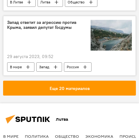
В Литве
Литва
Общество
Пандемия коронавируса в Литве и других странах
коронавирус
COVID-19
Запад ответит за агрессию против
Крыма, заявил депутат Госдумы
29 августа 2023, 09:52
В мире
Запад
Россия
Украина
Крым
Еще 20 материалов
Литва
В МИРЕ
ПОЛИТИКА
ОБЩЕСТВО
ЭКОНОМИКА
ПРОИСШ